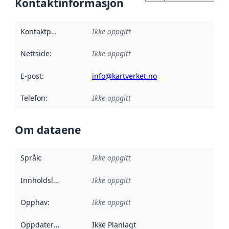
Kontaktinformasjon
Kontaktpunkt
:
Ikke oppgitt
Nettside
:
Ikke oppgitt
E-post
:
info@kartverket.no
Telefon
:
Ikke oppgitt
Om dataene
Språk
:
Ikke oppgitt
Innholdsleverandører
Ikke oppgitt
:
Opphav
:
Ikke oppgitt
Oppdateringsfrekvens
Ikke Planlagt
: