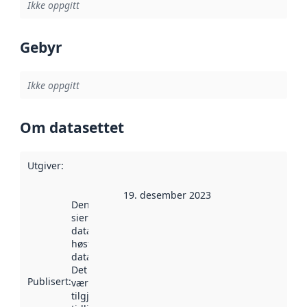
Ikke oppgitt
Gebyr
Ikke oppgitt
Om datasettet
Utgiver
:
19. desember 2023
Denne datoen
sier når
datasettet ble
høstet av
data.norge.no.
Det kan ha
Publisert
:
vært
tilgjengelig