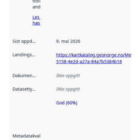
tidligere
andre steder.
Les mer om
høsting her
Sist oppdatert
:
9. mai 2026
Landingsside
:
https://kartkatalog.geonorge.no/Metad
5158-4e2d-a27a-84a7b5384b18
Dokumentasjon
:
Ikke oppgitt
Datasettype
:
Ikke oppgitt
God (60%)
Metadatakvalitet
er en indikator
på hvor godt
datasettene er
beskrevet ved
Metadatakvalitet
:
hjelp