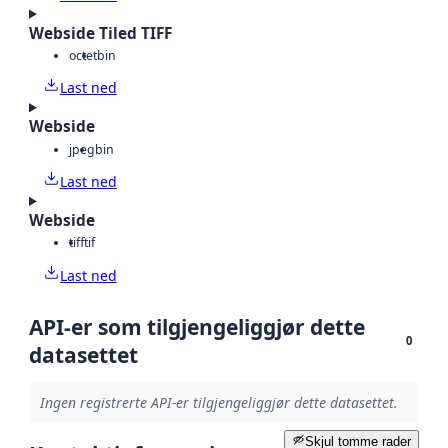
Webside Tiled TIFF
octet
bin
Last ned
Webside
jpeg
bin
Last ned
Webside
tiff
tif
Last ned
API-er som tilgjengeliggjør dette
0
datasettet
Ingen registrerte API-er tilgjengeliggjør dette datasettet.
Skjul tomme rader