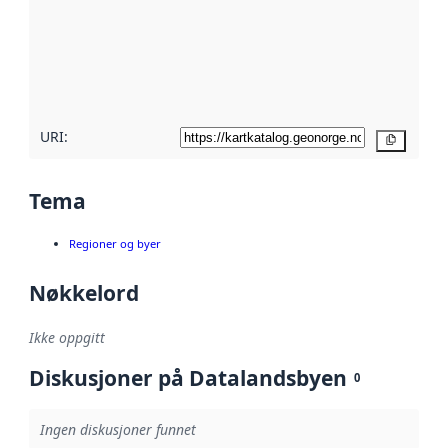
avmetadata.
Les mer om
metadatakvalitet
her
URI:
Kopier
Tema
Regioner og byer
Nøkkelord
Ikke oppgitt
Diskusjoner på Datalandsbyen
0
Ingen diskusjoner funnet