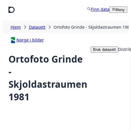
Hopp til hovedinnhold
Finn data
Meny
Hjem
Datasett
Ortofoto Grinde - Skjoldastraumen 198
Norge i bilder
Distri
Bruk datasett
Ortofoto Grinde
-
Skjoldastraumen
1981