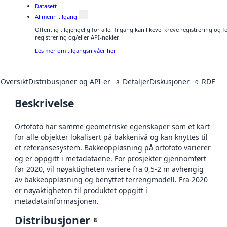
Datasett
Allmenn tilgang
Offentlig tilgjengelig for alle. Tilgang kan likevel kreve registrering o
registrering og/eller API-nøkler.
Les mer om tilgangsnivåer her
Oversikt
Distribusjoner og API-er
Detaljer
Diskusjoner
RDF
8
0
Beskrivelse
Ortofoto har samme geometriske egenskaper som et kart
for alle objekter lokalisert på bakkenivå og kan knyttes til
et referansesystem. Bakkeoppløsning på ortofoto varierer
og er oppgitt i metadataene. For prosjekter gjennomført
før 2020, vil nøyaktigheten variere fra 0,5-2 m avhengig
av bakkeoppløsning og benyttet terrengmodell. Fra 2020
er nøyaktigheten til produktet oppgitt i
metadatainformasjonen.
Distribusjoner
8