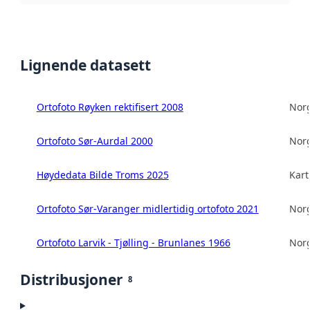
Lignende datasett
Ortofoto Røyken rektifisert 2008
Norg
Ortofoto Sør-Aurdal 2000
Norg
Høydedata Bilde Troms 2025
Kart
Ortofoto Sør-Varanger midlertidig ortofoto 2021
Norg
Ortofoto Larvik - Tjølling - Brunlanes 1966
Norg
Distribusjoner
8