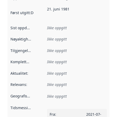
21. juni 1981
Først utgitt
:
Denne datoen sier når dataene i dette datasettet 
Sist oppdatert
:
Ikke oppgitt
Nøyaktighet
:
Ikke oppgitt
Tilgjengelighet
:
Ikke oppgitt
Kompletthet
:
Ikke oppgitt
Aktualitet
:
Ikke oppgitt
Relevans
:
Ikke oppgitt
Geografisk avgrensning
:
Ikke oppgitt
Tidsmessig avgrensning
:
Fra
:
2021-07-