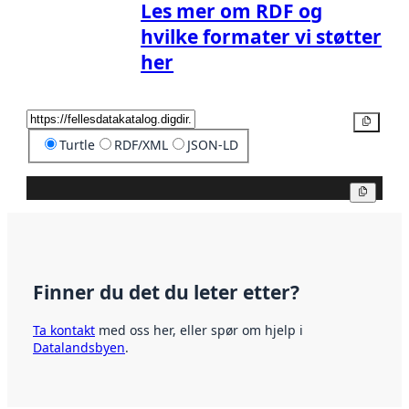
Les mer om RDF og
hvilke formater vi støtter
her
Kopier
Turtle
RDF/XML
JSON-LD
Kopier
Finner du det du leter etter?
Ta kontakt
med oss her, eller spør om hjelp i
Datalandsbyen
.