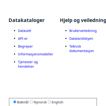
Datakataloger
Hjelp og veilednin
Datasett
Brukerveiledning
API-er
Datalandsbyen
Begreper
Teknisk
dokumentasjon
Informasjonsmodeller
Tjenester og
hendelser
Bokmål
Nynorsk
English