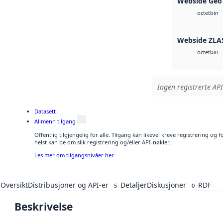
Webside Geo
bin
octet
Webside ZLA
bin
octet
Ingen registrerte API
Datasett
Allmenn tilgang
Offentlig tilgjengelig for alle. Tilgang kan likevel kreve registrering o
helst kan be om slik registrering og/eller API-nøkler.
Les mer om tilgangsnivåer her
Oversikt
Distribusjoner og API-er
Detaljer
Diskusjoner
RDF
5
0
Beskrivelse