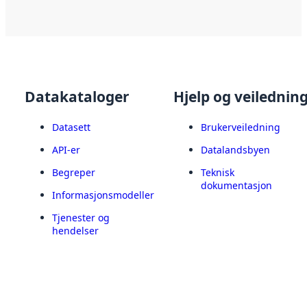
Datakataloger
Hjelp og veilednin
Datasett
Brukerveiledning
API-er
Datalandsbyen
Begreper
Teknisk
dokumentasjon
Informasjonsmodeller
Tjenester og
hendelser