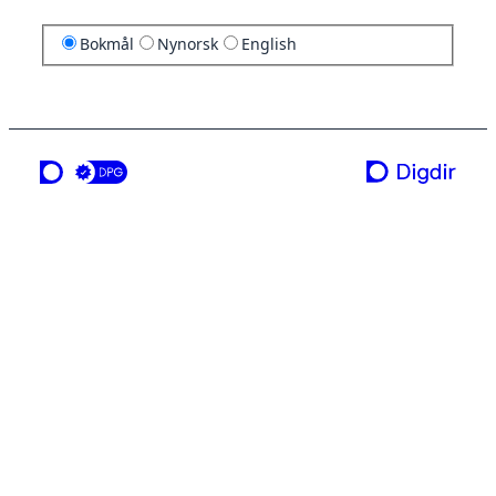
Bokmål
Nynorsk
English
en tjeneste fra