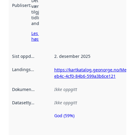
Det kan ha
Publisert
:
vært
tilgjengelig
tidligere
andre steder.
Les mer om
høsting her
Sist oppdatert
:
2. desember 2025
Landingsside
:
https://kartkatalog.geonorge.no/Metada
eb4c-4cf0-84b6-599a3b6ce121
Dokumentasjon
:
Ikke oppgitt
Datasettype
:
Ikke oppgitt
God (59%)
Metadatakvalitet
er en indikator
på hvor godt