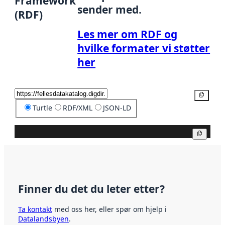
Framework
sender med.
(RDF)
Les mer om RDF og
hvilke formater vi støtter
her
Kopier
Turtle
RDF/XML
JSON-LD
Kopier
Finner du det du leter etter?
Ta kontakt
med oss her, eller spør om hjelp i
Datalandsbyen
.