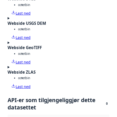
octet
bin
Last ned
Webside USGS DEM
octet
bin
Last ned
Webside GeoTIFF
octet
bin
Last ned
Webside ZLAS
octet
bin
Last ned
API-er som tilgjengeliggjør dette
0
datasettet