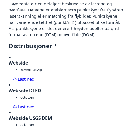
Høydedata gir en detaljert beskrivelse av terreng og
overflate. Dataene er etablert som punktskyer fra flybåren
laserskanning eller matching fra flybilder. Punktskyene
har varierende tetthet (punkt/m2 ) tilpasset ulike formål.
Fra punktskyene er det generert høydemodeller på grid-
format av terreng (DTM) og overflate (DOM).
Distribusjoner
5
Webside
laz
vnd.laszip
Last ned
Webside DTED
octet
bin
Last ned
Webside USGS DEM
octet
bin