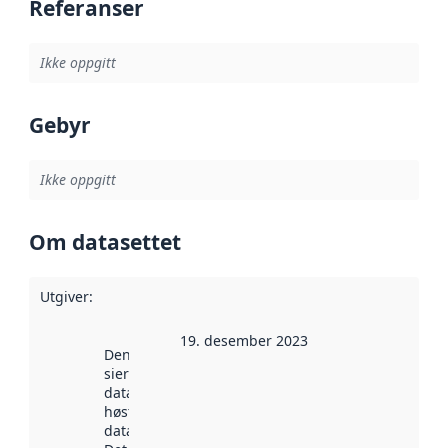
Referanser
Ikke oppgitt
Gebyr
Ikke oppgitt
Om datasettet
Utgiver
:
19. desember 2023
Denne datoen
sier når
datasettet ble
høstet av
data.norge.no.