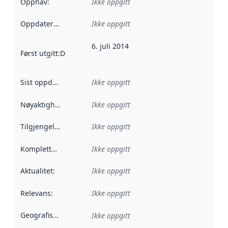
Opphav
:
Ikke oppgitt
Oppdateringsfrekvens
Ikke oppgitt
:
6. juli 2014
Først utgitt
:
Denne datoen sier når dataene i dette datasettet 
Sist oppdatert
:
Ikke oppgitt
Nøyaktighet
:
Ikke oppgitt
Tilgjengelighet
:
Ikke oppgitt
Kompletthet
:
Ikke oppgitt
Aktualitet
:
Ikke oppgitt
Relevans
:
Ikke oppgitt
Geografisk avgrensning
:
Ikke oppgitt