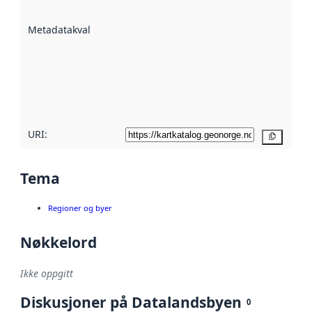
datasettene er
beskrevet ved
Metadatakvalitet
:
hjelp
avmetadata.
Les mer om
metadatakvalitet
her
URI:
Kopier
Tema
Regioner og byer
Nøkkelord
Ikke oppgitt
Diskusjoner på Datalandsbyen
0