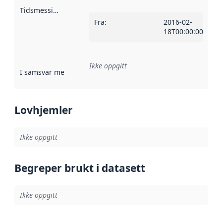
Tidsmessig avgrensning
:
Fra
:
2016-02-
18T00:00:00Z
Ikke oppgitt
I samsvar med
:
Referanse til en implementasjonsregel eller a
Lovhjemler
Ikke oppgitt
Begreper brukt i datasett
Ikke oppgitt