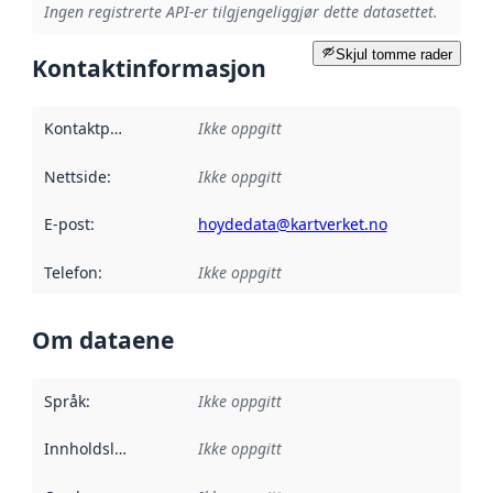
Ingen registrerte API-er tilgjengeliggjør dette datasettet.
Skjul tomme rader
Kontaktinformasjon
Kontaktpunkt
:
Ikke oppgitt
Nettside
:
Ikke oppgitt
E-post
:
hoydedata@kartverket.no
Telefon
:
Ikke oppgitt
Om dataene
Språk
:
Ikke oppgitt
Innholdsleverandører
Ikke oppgitt
: