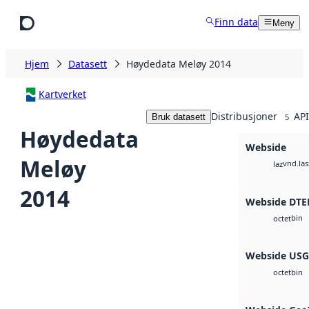
Hopp til hovedinnhold
Finn data
Meny
Hjem
Datasett
Høydedata Meløy 2014
Kartverket
Distribusjoner
API
Bruk datasett
5
Høydedata
Webside
Meløy
vnd.las
laz
2014
Webside DTE
bin
octet
Webside US
bin
octet