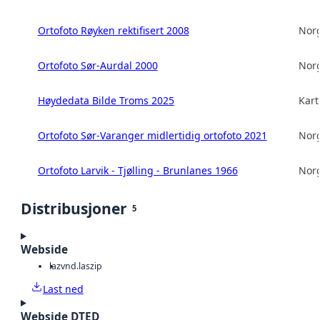
Ortofoto Røyken rektifisert 2008
Norg
Ortofoto Sør-Aurdal 2000
Norg
Høydedata Bilde Troms 2025
Kart
Ortofoto Sør-Varanger midlertidig ortofoto 2021
Norg
Ortofoto Larvik - Tjølling - Brunlanes 1966
Norg
Distribusjoner
5
Webside
laz
vnd.laszip
Last ned
Webside DTED