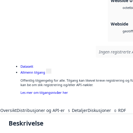
Webside 
b
octet
Webside
geotiff
Ingen registrerte 
Datasett
Allmenn tilgang
Offentlig tilgjengelig for alle. Tilgang kan likevel kreve registrering o
kan be om slik registrering og/eller API-nøkler.
Les mer om tilgangsnivåer her
Oversikt
Distribusjoner og API-er
Detaljer
Diskusjoner
RDF
5
0
Beskrivelse