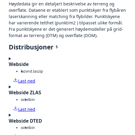
Høydedata gir en detaljert beskrivelse av terreng og
overflate. Dataene er etablert som punktskyer fra flybåren
laserskanning eller matching fra flybilder. Punktskyene
har varierende tetthet (punkt/m2 ) tilpasset ulike formål.
Fra punktskyene er det generert høydemodeller på grid-
format av terreng (DTM) og overflate (DOM).
Distribusjoner
5
Webside
laz
vnd.laszip
Last ned
Webside ZLAS
octet
bin
Last ned
Webside DTED
octet
bin