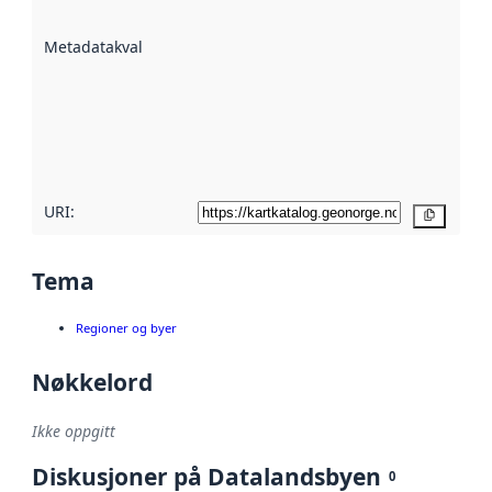
datasettene er
beskrevet ved
Metadatakvalitet
:
hjelp
avmetadata.
Les mer om
metadatakvalitet
her
URI:
Kopier
Tema
Regioner og byer
Nøkkelord
Ikke oppgitt
Diskusjoner på Datalandsbyen
0