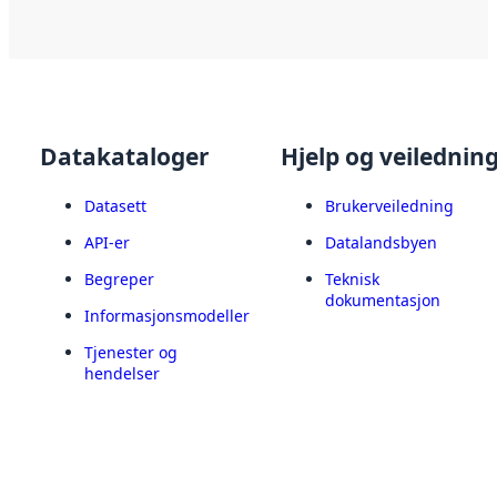
Datakataloger
Hjelp og veilednin
Datasett
Brukerveiledning
API-er
Datalandsbyen
Begreper
Teknisk
dokumentasjon
Informasjonsmodeller
Tjenester og
hendelser