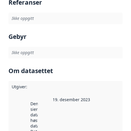
Referanser
Ikke oppgitt
Gebyr
Ikke oppgitt
Om datasettet
Utgiver
:
19. desember 2023
Denne datoen
sier når
datasettet ble
høstet av
data.norge.no.