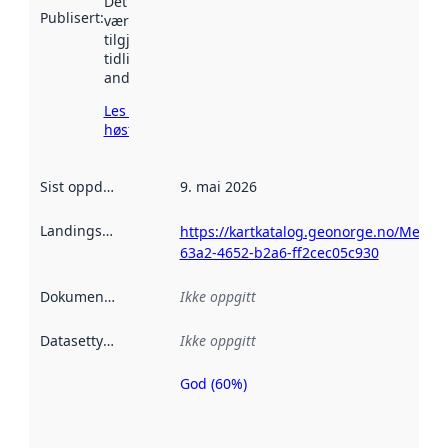
Det kan ha
Publisert
:
vært
tilgjengelig
tidligere
andre steder.
Les mer om
høsting her
Sist oppdatert
:
9. mai 2026
Landingsside
:
https://kartkatalog.geonorge.no/Metad
63a2-4652-b2a6-ff2cec05c930
Dokumentasjon
:
Ikke oppgitt
Datasettype
:
Ikke oppgitt
God (60%)
Metadatakvalitet
er en indikator
på hvor godt