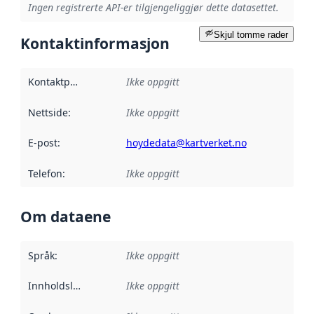
Ingen registrerte API-er tilgjengeliggjør dette datasettet.
Skjul tomme rader
Kontaktinformasjon
Kontaktpunkt
:
Ikke oppgitt
Nettside
:
Ikke oppgitt
E-post
:
hoydedata@kartverket.no
Telefon
:
Ikke oppgitt
Om dataene
Språk
:
Ikke oppgitt
Innholdsleverandører
Ikke oppgitt
: