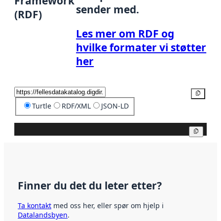
Framework
sender med.
(RDF)
Les mer om RDF og
hvilke formater vi støtter
her
Kopier
Turtle
RDF/XML
JSON-LD
Kopier
Finner du det du leter etter?
Ta kontakt
med oss her, eller spør om hjelp i
Datalandsbyen
.