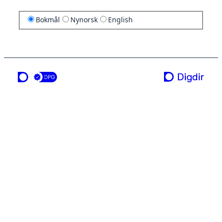
Bokmål
Nynorsk
English
en tjeneste fra