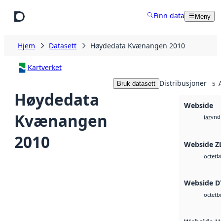
Hopp til hovedinnhold
Finn data
Meny
Hjem
Datasett
Høydedata Kvænangen 2010
Kartverket
Distribusjoner
Bruk datasett
5
Høydedata
Webside
Kvænangen
vnd.
laz
2010
Webside Z
b
octet
Webside D
b
octet