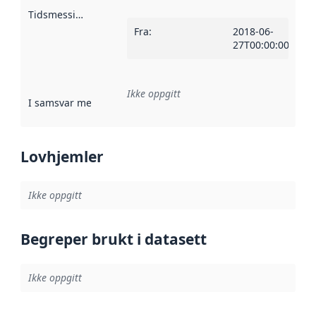
Tidsmessig avgrensning
:
Fra
:
2018-06-
27T00:00:00Z
Ikke oppgitt
I samsvar med
:
Referanse til en implementasjonsregel eller a
Lovhjemler
Ikke oppgitt
Begreper brukt i datasett
Ikke oppgitt