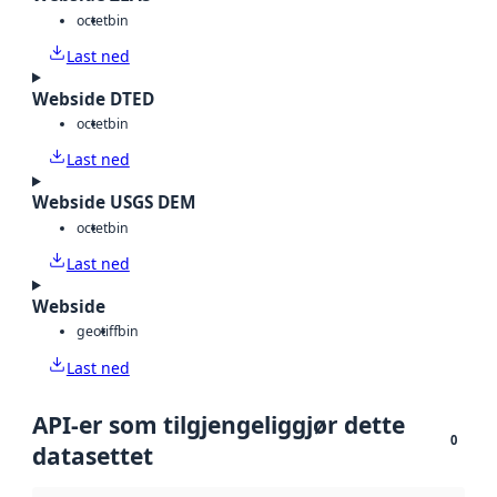
octet
bin
Last ned
Webside DTED
octet
bin
Last ned
Webside USGS DEM
octet
bin
Last ned
Webside
geotiff
bin
Last ned
API-er som tilgjengeliggjør dette
0
datasettet