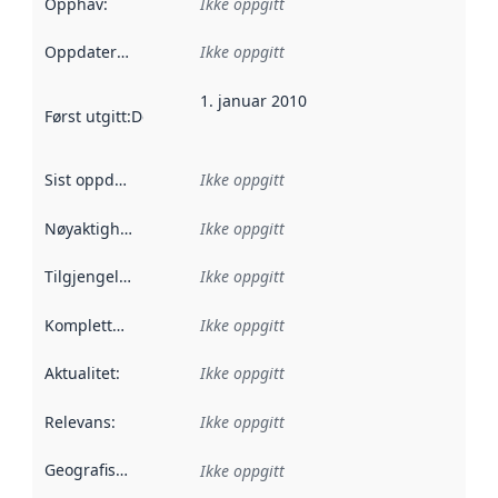
Opphav
:
Ikke oppgitt
Oppdateringsfrekvens
Ikke oppgitt
:
1. januar 2010
Først utgitt
:
Denne datoen sier når dataene i dette datasettet 
Sist oppdatert
:
Ikke oppgitt
Nøyaktighet
:
Ikke oppgitt
Tilgjengelighet
:
Ikke oppgitt
Kompletthet
:
Ikke oppgitt
Aktualitet
:
Ikke oppgitt
Relevans
:
Ikke oppgitt
Geografisk avgrensning
:
Ikke oppgitt