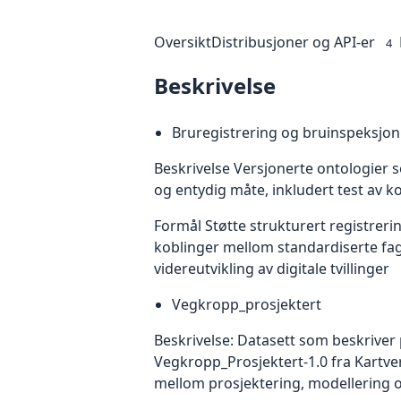
Oversikt
Distribusjoner og API-er
4
Beskrivelse
Bruregistrering og bruinspeksjon
Beskrivelse Versjonerte ontologier s
og entydig måte, inkludert test av k
Formål Støtte strukturert registreri
koblinger mellom standardiserte fagm
videreutvikling av digitale tvillinger
Vegkropp_prosjektert
Beskrivelse: Datasett som beskrive
Vegkropp_Prosjektert‑1.0 fra Kartve
mellom prosjektering, modellering og