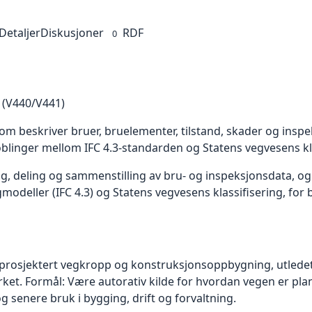
Detaljer
Diskusjoner
RDF
0
 (V440/V441)
om beskriver bruer, bruelementer, tilstand, skader og insp
oblinger mellom IFC 4.3-standarden og Statens vegvesens kla
ng, deling og sammenstilling av bru‑ og inspeksjonsdata, o
odeller (IFC 4.3) og Statens vegvesens klassifisering, for b
r prosjektert vegkropp og konstruksjonsoppbygning, utled
rket. Formål: Være autorativ kilde for hvordan vegen er pla
 senere bruk i bygging, drift og forvaltning.