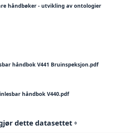
re håndbøker - utvikling av ontologier
esbar håndbok V441 Bruinspeksjon.pdf
kinlesbar håndbok V440.pdf
gjør dette datasettet
0