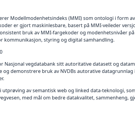
erer Modellmodenhetsindeks (MMI) som ontologi i form av e
oder er gjort maskinlesbare, basert på MMI‑veileder versjo
 konsistent bruk av MMI‑fargekoder og modenhetsnivåer på 
for kommunikasjon, styring og digital samhandling.
0
r Nasjonal vegdatabank sitt autoritative datasett og datamod
ste og demonstrere bruk av NVDBs autorative datagrunnlag
er.
t i utprøving av semantisk web og linked data‑teknologi, so
ens vegvesen, med mål om bedre datakvalitet, sammenheng, g