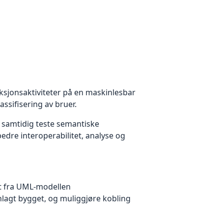
eksjonsaktiviteter på en maskinlesbar
ssifisering av bruer.
g samtidig teste semantiske
edre interoperabilitet, analyse og
et fra UML‑modellen
nlagt bygget, og muliggjøre kobling