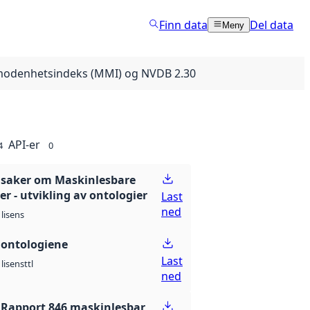
Finn data
Del data
Meny
llmodenhetsindeks (MMI) og NVDB 2.30
API-er
4
0
l saker om Maskinlesbare
r - utvikling av ontologier
Last
ned
lisens
l ontologiene
Last
ttl
lisens
ned
l Rapport 846 maskinlesbar