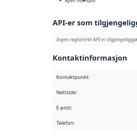
Åpen lisens
pdf
API-er som tilgjengelig
Ingen registrerte API-er tilgjengeliggjø
Kontaktinformasjon
Kontaktpunkt
:
Nettside
:
E-post
:
Telefon
: