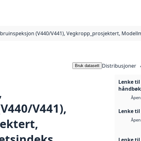
, bruinspeksjon (V440/V441), Vegkropp_prosjektert, Mode
Distribusjoner
Bruk datasett
Lenke ti
,
håndbøke
Åpen 
(V440/V441),
Lenke ti
ektert,
Åpen 
tsindeks
Lenke ti