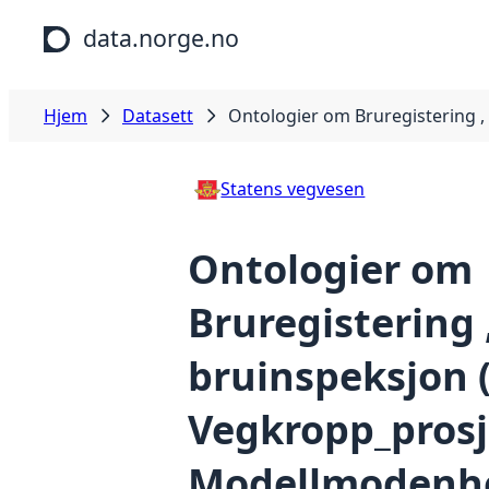
Hopp til hovedinnhold
data.norge.no
Hjem
Datasett
Ontologier om Bruregistering 
Statens vegvesen
Ontologier om
Bruregistering 
bruinspeksjon 
Vegkropp_prosj
Modellmodenhe