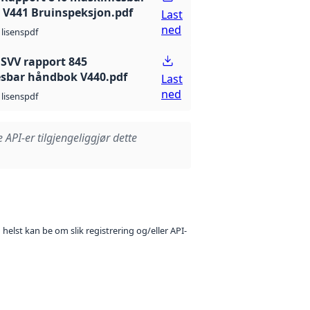
V441 Bruinspeksjon.pdf
Last
ned
pdf
lisens
 SVV rapport 845
sbar håndbok V440.pdf
Last
ned
pdf
lisens
e API-er tilgjengeliggjør dette
 helst kan be om slik registrering og/eller API-