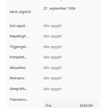
27. september 1956
Først utgitt
:
Denne datoen sier når dataene i dette datasettet 
Sist oppdatert
:
Ikke oppgitt
Nøyaktighet
:
Ikke oppgitt
Tilgjengelighet
:
Ikke oppgitt
Kompletthet
:
Ikke oppgitt
Aktualitet
:
Ikke oppgitt
Relevans
:
Ikke oppgitt
Geografisk avgrensning
:
Ikke oppgitt
Tidsmessig avgrensning
:
Fra
:
2024-04-