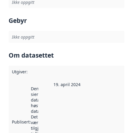
Ikke oppgitt
Gebyr
Ikke oppgitt
Om datasettet
Utgiver
:
19. april 2024
Denne datoen
sier når
datasettet ble
høstet av
data.norge.no.
Det kan ha
Publisert
:
vært
tilgjengelig