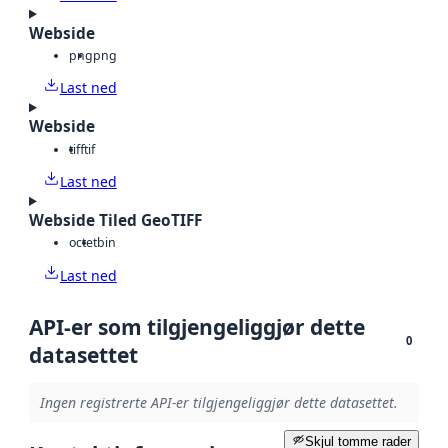
Webside
png
png
Last ned
Webside
tiff
tif
Last ned
Webside Tiled GeoTIFF
octet
bin
Last ned
API-er som tilgjengeliggjør dette
0
datasettet
Ingen registrerte API-er tilgjengeliggjør dette datasettet.
Skjul tomme rader