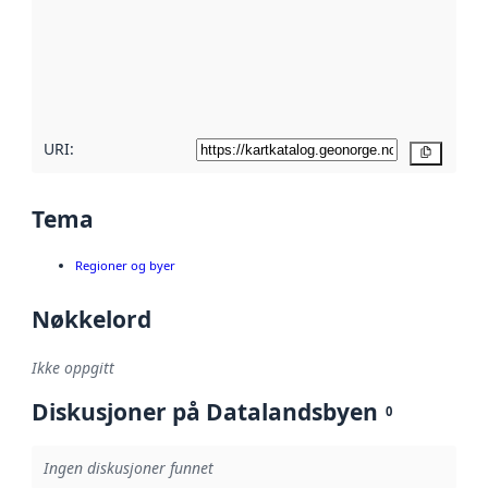
avmetadata.
Les mer om
metadatakvalitet
her
URI:
Kopier
Tema
Regioner og byer
Nøkkelord
Ikke oppgitt
Diskusjoner på Datalandsbyen
0
Ingen diskusjoner funnet