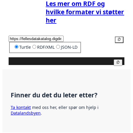
Les mer om RDF og
hvilke formater vi støtter
her
Kopier
Turtle
RDF/XML
JSON-LD
Kopier
Finner du det du leter etter?
Ta kontakt
med oss her, eller spør om hjelp i
Datalandsbyen
.