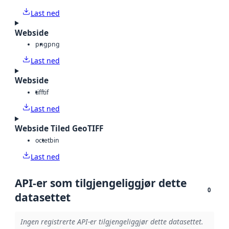
Last ned
Webside
png
png
Last ned
Webside
tiff
tif
Last ned
Webside Tiled GeoTIFF
octet
bin
Last ned
API-er som tilgjengeliggjør dette
0
datasettet
Ingen registrerte API-er tilgjengeliggjør dette datasettet.