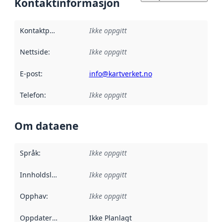
Kontaktinformasjon
Kontaktpunkt
:
Ikke oppgitt
Nettside
:
Ikke oppgitt
E-post
:
info@kartverket.no
Telefon
:
Ikke oppgitt
Om dataene
Språk
:
Ikke oppgitt
Innholdsleverandører
Ikke oppgitt
:
Opphav
:
Ikke oppgitt
Oppdateringsfrekvens
Ikke Planlagt
: