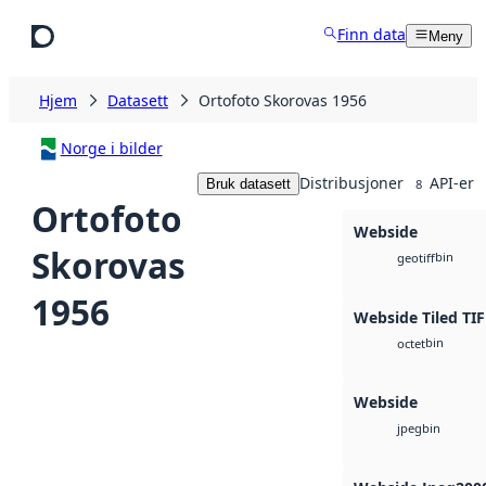
Hopp til hovedinnhold
Finn data
Meny
Hjem
Datasett
Ortofoto Skorovas 1956
Norge i bilder
Distribusjoner
API-er
Bruk datasett
8
Ortofoto
Webside
Skorovas
bin
geotiff
1956
Webside Tiled TIF
bin
octet
Webside
bin
jpeg