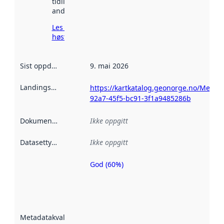
tidligere
andre steder.
Les mer om
høsting her
Sist oppdatert
:
9. mai 2026
Landingsside
:
https://kartkatalog.geonorge.no/Metad
92a7-45f5-bc91-3f1a9485286b
Dokumentasjon
:
Ikke oppgitt
Datasettype
:
Ikke oppgitt
God (60%)
Metadatakvalitet
er en indikator
på hvor godt
datasettene er
beskrevet ved
Metadatakvalitet
:
hjelp