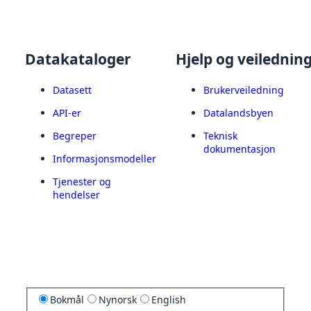
Datakataloger
Hjelp og veilednin
Datasett
Brukerveiledning
API-er
Datalandsbyen
Begreper
Teknisk
dokumentasjon
Informasjonsmodeller
Tjenester og
hendelser
Bokmål
Nynorsk
English