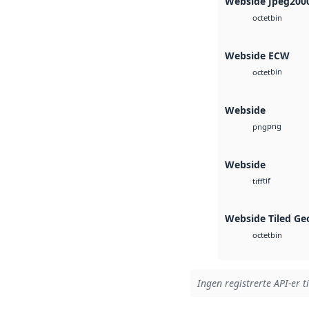
Webside Jpeg200
bin
octet
Webside ECW
bin
octet
Webside
png
png
Webside
tif
tiff
Webside Tiled Ge
bin
octet
Ingen registrerte API-er t