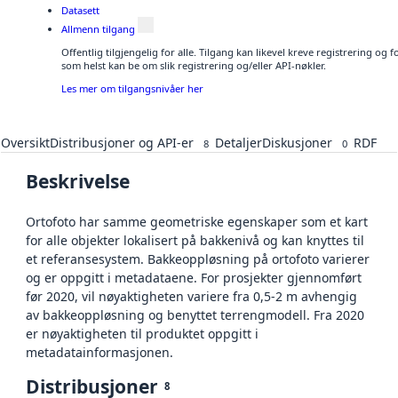
Datasett
Allmenn tilgang
Offentlig tilgjengelig for alle. Tilgang kan likevel kreve registrering og
som helst kan be om slik registrering og/eller API-nøkler.
Les mer om tilgangsnivåer her
Oversikt
Distribusjoner og API-er
Detaljer
Diskusjoner
RDF
8
0
Beskrivelse
Ortofoto har samme geometriske egenskaper som et kart
for alle objekter lokalisert på bakkenivå og kan knyttes til
et referansesystem. Bakkeoppløsning på ortofoto varierer
og er oppgitt i metadataene. For prosjekter gjennomført
før 2020, vil nøyaktigheten variere fra 0,5-2 m avhengig
av bakkeoppløsning og benyttet terrengmodell. Fra 2020
er nøyaktigheten til produktet oppgitt i
metadatainformasjonen.
Distribusjoner
8