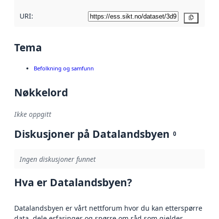
URI:
Kopier
Tema
Befolkning og samfunn
Nøkkelord
Ikke oppgitt
Diskusjoner på Datalandsbyen
0
Ingen diskusjoner funnet
Hva er Datalandsbyen?
Datalandsbyen er vårt nettforum hvor du kan etterspørre
data, dele erfaringer og spørre om råd som gjelder