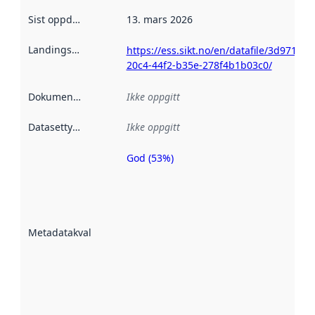
Sist oppdatert
:
13. mars 2026
Landingsside
:
https://ess.sikt.no/en/datafile/3d971b4e
20c4-44f2-b35e-278f4b1b03c0/
Dokumentasjon
:
Ikke oppgitt
Datasettype
:
Ikke oppgitt
God (53%)
Metadatakvalitet
er en indikator
på hvor godt
datasettene er
beskrevet ved
Metadatakvalitet
:
hjelp
avmetadata.
Les mer om
metadatakvalitet
her