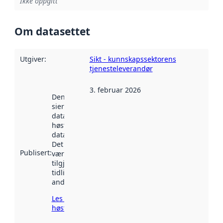
Ikke oppgitt
Om datasettet
Utgiver
:
Sikt - kunnskapssektorens
tjenesteleverandør
3. februar 2026
Denne datoen
sier når
datasettet ble
høstet av
data.norge.no.
Det kan ha
Publisert
:
vært
tilgjengelig
tidligere
andre steder.
Les mer om
høsting her