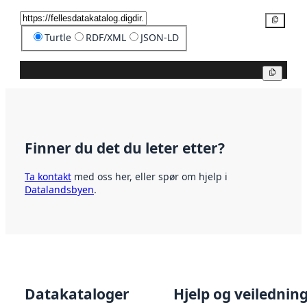
Kopier
Turtle
RDF/XML
JSON-LD
Kopier
Finner du det du leter etter?
Ta kontakt
med oss her, eller spør om hjelp i
Datalandsbyen
.
Datakataloger
Hjelp og veilednin