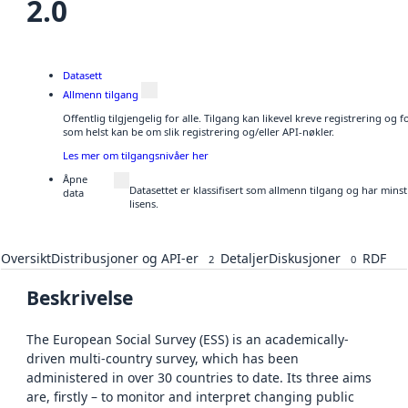
2.0
Datasett
Allmenn tilgang
Offentlig tilgjengelig for alle. Tilgang kan likevel kreve registrering og
som helst kan be om slik registrering og/eller API-nøkler.
Les mer om tilgangsnivåer her
Åpne
Datasettet er klassifisert som allmenn tilgang og har mins
data
lisens.
Oversikt
Distribusjoner og API-er
Detaljer
Diskusjoner
RDF
2
0
Beskrivelse
The European Social Survey (ESS) is an academically-
driven multi-country survey, which has been
administered in over 30 countries to date. Its three aims
are, firstly – to monitor and interpret changing public