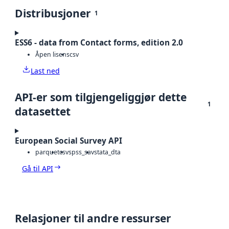
Distribusjoner
1
ESS6 - data from Contact forms, edition 2.0
Åpen lisens
csv
Last ned
API-er som tilgjengeliggjør dette
1
datasettet
European Social Survey API
parquet
csv
spss_sav
stata_dta
Gå til API
Relasjoner til andre ressurser