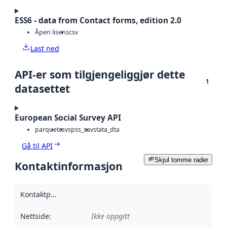
ESS6 - data from Contact forms, edition 2.0
Åpen lisens
csv
Last ned
API-er som tilgjengeliggjør dette
1
datasettet
European Social Survey API
parquet
csv
spss_sav
stata_dta
Gå til API
Skjul tomme rader
Kontaktinformasjon
Kontaktpunkt
:
Nettside
:
Ikke oppgitt