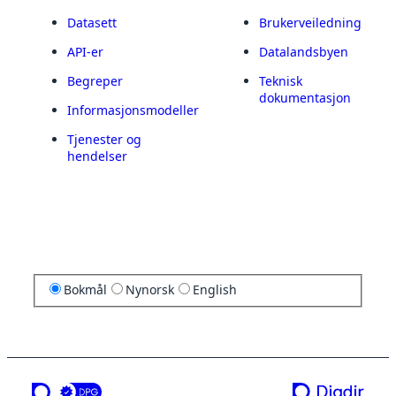
Datasett
Brukerveiledning
API-er
Datalandsbyen
Begreper
Teknisk
dokumentasjon
Informasjonsmodeller
Tjenester og
hendelser
Bokmål
Nynorsk
English
en tjeneste fra