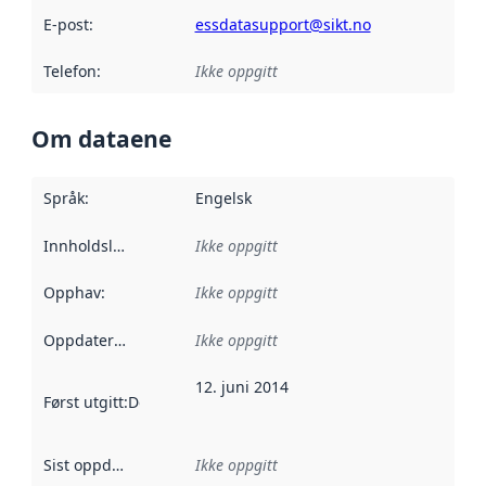
E-post
:
essdatasupport@sikt.no
Telefon
:
Ikke oppgitt
Om dataene
Språk
:
Engelsk
Innholdsleverandører
Ikke oppgitt
:
Opphav
:
Ikke oppgitt
Oppdateringsfrekvens
Ikke oppgitt
:
12. juni 2014
Først utgitt
:
Denne datoen sier når dataene i dette datasettet 
Sist oppdatert
:
Ikke oppgitt