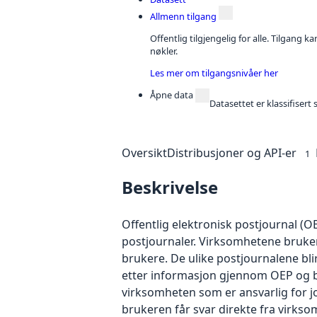
Allmenn tilgang
Offentlig tilgjengelig for alle. Tilgang 
nøkler.
Les mer om tilgangsnivåer her
Åpne data
Datasettet er klassifiser
Oversikt
Distribusjoner og API-er
1
Beskrivelse
Offentlig elektronisk postjournal (OE
postjournaler. Virksomhetene bruker p
brukere. De ulike postjournalene bli
etter informasjon gjennom OEP og bes
virksomheten som er ansvarlig for j
brukeren får svar direkte fra virks