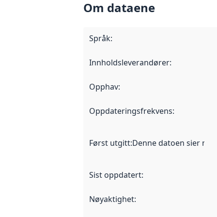
Om dataene
Språk
:
Innholdsleverandører
:
Opphav
:
Oppdateringsfrekvens
:
Først utgitt
:
Denne datoen sier når d
Sist oppdatert
:
Nøyaktighet
: