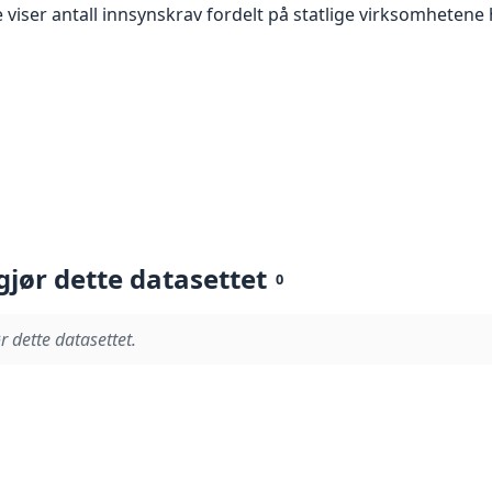
e viser antall innsynskrav fordelt på statlige virksomhetene
gjør dette datasettet
0
r dette datasettet.