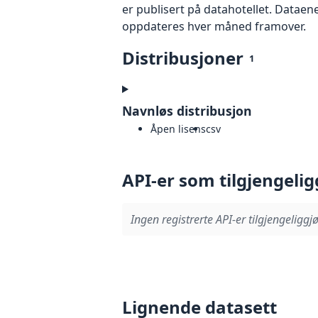
er publisert på datahotellet. Dataen
oppdateres hver måned framover.
Distribusjoner
1
Navnløs distribusjon
Åpen lisens
csv
API-er som tilgjengelig
Ingen registrerte API-er tilgjengeliggjø
Lignende datasett