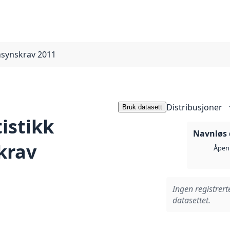
nnsynskrav 2011
Distribusjoner
Bruk datasett
istikk
Navnløs 
krav
Åpen 
Ingen registrert
datasettet.