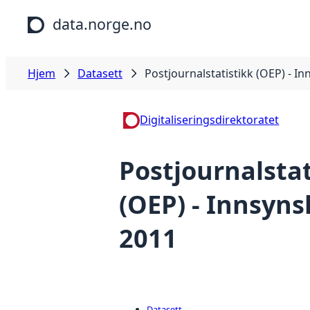
Hopp til hovedinnhold
data.norge.no
Hjem
Datasett
Postjournalstatistikk (OEP) - I
Digitaliseringsdirektoratet
Postjournalstat
(OEP) - Innsyns
2011
Datasett