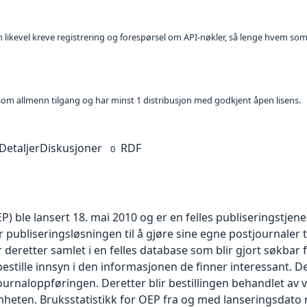
kan likevel kreve registrering og forespørsel om API-nøkler, så lenge hvem som
t som allmenn tilgang og har minst 1 distribusjon med godkjent åpen lisens.
Detaljer
Diskusjoner
RDF
0
P) ble lansert 18. mai 2010 og er en felles publiseringstjen
ubliseringsløsningen til å gjøre sine egne postjournaler til
r deretter samlet i en felles database som blir gjort søkba
tille innsyn i den informasjonen de finner interessant. Den
ournaloppføringen. Deretter blir bestillingen behandlet av
omheten. Bruksstatistikk for OEP fra og med lanseringsdato