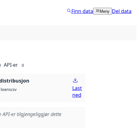
Finn data
Del data
Meny
API-er
1
0
distribusjon
Last
csv
lisens
ned
e API-er tilgjengeliggjør dette