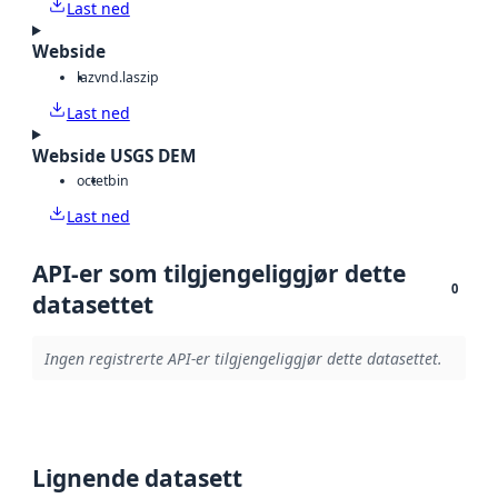
Last ned
Webside
laz
vnd.laszip
Last ned
Webside USGS DEM
octet
bin
Last ned
API-er som tilgjengeliggjør dette
0
datasettet
Ingen registrerte API-er tilgjengeliggjør dette datasettet.
Lignende datasett