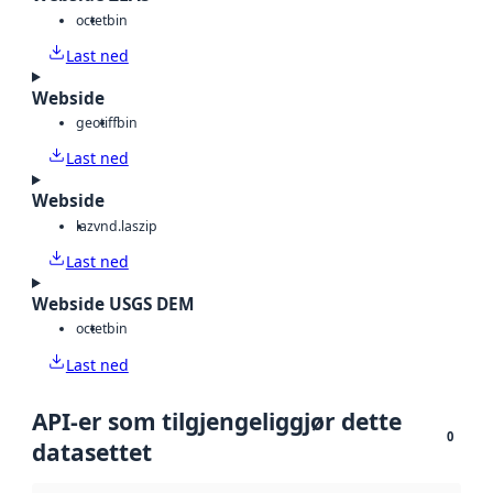
octet
bin
Last ned
Webside
geotiff
bin
Last ned
Webside
laz
vnd.laszip
Last ned
Webside USGS DEM
octet
bin
Last ned
API-er som tilgjengeliggjør dette
0
datasettet