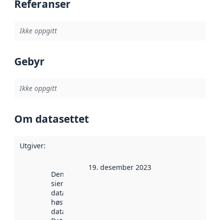
Referanser
Ikke oppgitt
Gebyr
Ikke oppgitt
Om datasettet
Utgiver
:
19. desember 2023
Denne datoen
sier når
datasettet ble
høstet av
data.norge.no.