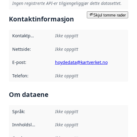
Ingen registrerte API-er tilgjengeliggjør dette datasettet.
Skjul tomme rader
Kontaktinformasjon
Kontaktpunkt
:
Ikke oppgitt
Nettside
:
Ikke oppgitt
E-post
:
hoydedata@kartverket.no
Telefon
:
Ikke oppgitt
Om dataene
Språk
:
Ikke oppgitt
Innholdsleverandører
Ikke oppgitt
: