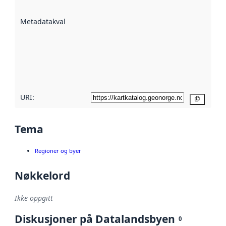
datasettene er
beskrevet ved
Metadatakvalitet
:
hjelp
avmetadata.
Les mer om
metadatakvalitet
her
URI:
Kopier
Tema
Regioner og byer
Nøkkelord
Ikke oppgitt
Diskusjoner på Datalandsbyen
0