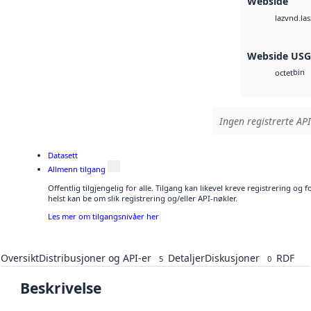
Webside
vnd.las
laz
Webside US
bin
octet
Ingen registrerte API
Datasett
Allmenn tilgang
Offentlig tilgjengelig for alle. Tilgang kan likevel kreve registrering o
helst kan be om slik registrering og/eller API-nøkler.
Les mer om tilgangsnivåer her
Oversikt
Distribusjoner og API-er
Detaljer
Diskusjoner
RDF
5
0
Beskrivelse