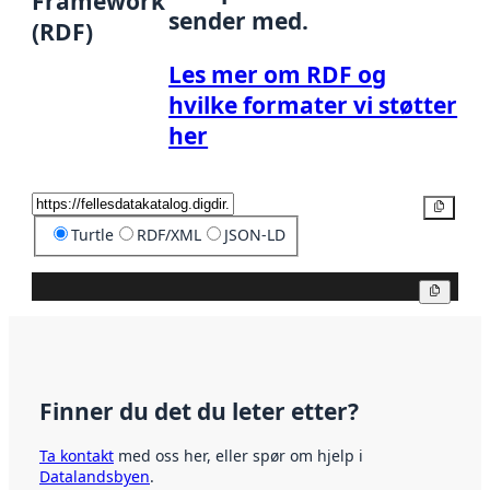
Framework
sender med.
(RDF)
Les mer om RDF og
hvilke formater vi støtter
her
Kopier
Turtle
RDF/XML
JSON-LD
Kopier
Finner du det du leter etter?
Ta kontakt
med oss her, eller spør om hjelp i
Datalandsbyen
.