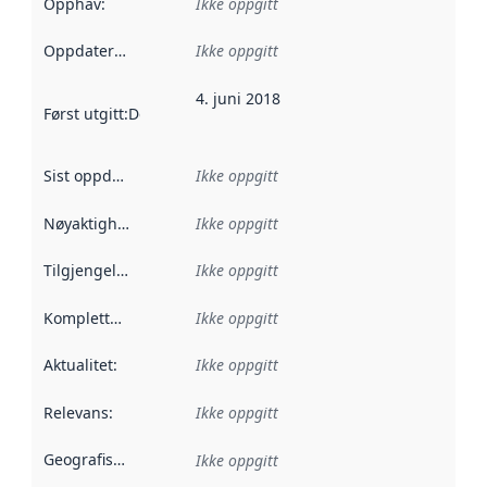
Opphav
:
Ikke oppgitt
Oppdateringsfrekvens
Ikke oppgitt
:
4. juni 2018
Først utgitt
:
Denne datoen sier når dataene i dette datasettet 
Sist oppdatert
:
Ikke oppgitt
Nøyaktighet
:
Ikke oppgitt
Tilgjengelighet
:
Ikke oppgitt
Kompletthet
:
Ikke oppgitt
Aktualitet
:
Ikke oppgitt
Relevans
:
Ikke oppgitt
Geografisk avgrensning
:
Ikke oppgitt