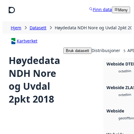
Hopp til hovedinnhold
Finn data
Meny
Hjem
Datasett
Høydedata NDH Nore og Uvdal 2pkt 20
Kartverket
Distribusjoner
API
Bruk datasett
5
Høydedata
Webside DTE
NDH Nore
bin
octet
og Uvdal
Webside ZLA
bin
2pkt 2018
octet
Webside
bin
geotiff