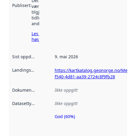
Det kan ha
Publisert
:
vært
tilgjengelig
tidligere
andre steder.
Les mer om
høsting her
Sist oppdatert
:
9. mai 2026
Landingsside
:
https://kartkatalog.geonorge.no/Metad
f540-4d81-aa39-2724c8f9fb28
Dokumentasjon
:
Ikke oppgitt
Datasettype
:
Ikke oppgitt
God (60%)
Metadatakvalitet
er en indikator
på hvor godt