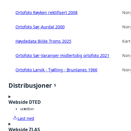
Ortofoto Røyken rektifisert 2008
Norg
Ortofoto Sør-Aurdal 2000
Norg
Høydedata Bilde Troms 2025
Kart
Ortofoto Sør-Varanger midlertidig ortofoto 2021
Norg
Ortofoto Larvik - Tjølling - Brunlanes 1966
Norg
Distribusjoner
5
Webside DTED
octet
bin
Last ned
Webside ZLAS