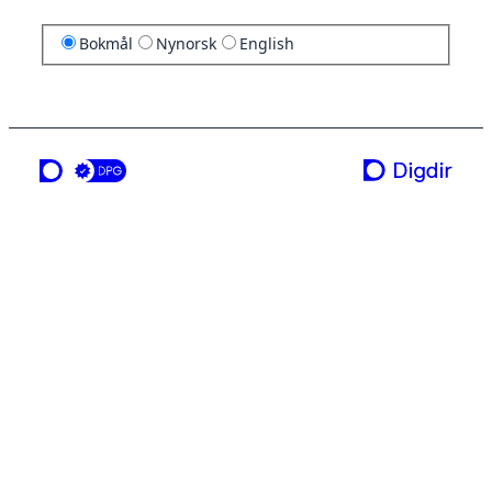
Bokmål
Nynorsk
English
en tjeneste fra