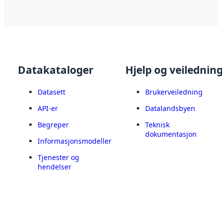
Datakataloger
Hjelp og veilednin
Datasett
Brukerveiledning
API-er
Datalandsbyen
Begreper
Teknisk
dokumentasjon
Informasjonsmodeller
Tjenester og
hendelser