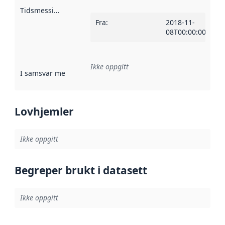
Tidsmessig avgrensning
:
Fra
:
2018-11-
08T00:00:00Z
Ikke oppgitt
I samsvar med
:
Referanse til en implementasjonsregel eller a
Lovhjemler
Ikke oppgitt
Begreper brukt i datasett
Ikke oppgitt