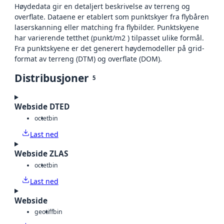
Høydedata gir en detaljert beskrivelse av terreng og
overflate. Dataene er etablert som punktskyer fra flybåren
laserskanning eller matching fra flybilder. Punktskyene
har varierende tetthet (punkt/m2 ) tilpasset ulike formål.
Fra punktskyene er det generert høydemodeller på grid-
format av terreng (DTM) og overflate (DOM).
Distribusjoner
5
Webside DTED
octet
bin
Last ned
Webside ZLAS
octet
bin
Last ned
Webside
geotiff
bin