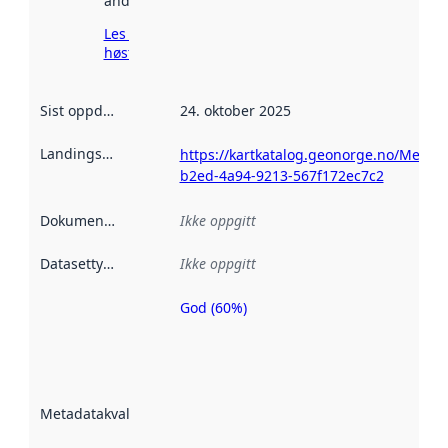
andre steder.
Les mer om
høsting her
Sist oppdatert
:
24. oktober 2025
Landingsside
:
https://kartkatalog.geonorge.no/Metada
b2ed-4a94-9213-567f172ec7c2
Dokumentasjon
:
Ikke oppgitt
Datasettype
:
Ikke oppgitt
God (60%)
Metadatakvalitet
er en indikator
på hvor godt
datasettene er
beskrevet ved
Metadatakvalitet
:
hjelp
avmetadata.