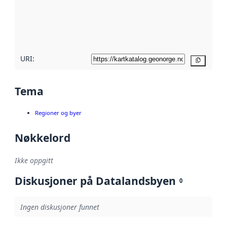
Les mer om
metadatakvalitet
her
URI:
Kopier
Tema
Regioner og byer
Nøkkelord
Ikke oppgitt
Diskusjoner på Datalandsbyen
0
Ingen diskusjoner funnet