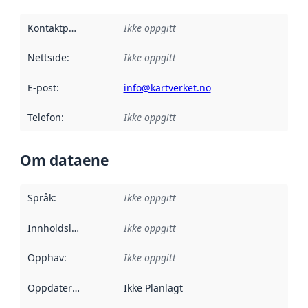
Kontaktpunkt
:
Ikke oppgitt
Nettside
:
Ikke oppgitt
E-post
:
info@kartverket.no
Telefon
:
Ikke oppgitt
Om dataene
Språk
:
Ikke oppgitt
Innholdsleverandører
Ikke oppgitt
:
Opphav
:
Ikke oppgitt
Oppdateringsfrekvens
Ikke Planlagt
: