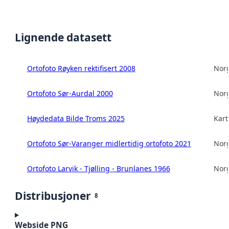
Lignende datasett
Ortofoto Røyken rektifisert 2008
Norg
Ortofoto Sør-Aurdal 2000
Norg
Høydedata Bilde Troms 2025
Kart
Ortofoto Sør-Varanger midlertidig ortofoto 2021
Norg
Ortofoto Larvik - Tjølling - Brunlanes 1966
Norg
Distribusjoner
8
Webside PNG