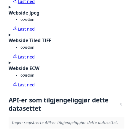
Last ned
Webside Jpeg
octet
bin
Last ned
Webside Tiled TIFF
octet
bin
Last ned
Webside ECW
octet
bin
Last ned
API-er som tilgjengeliggjør dette
0
datasettet
Ingen registrerte API-er tilgjengeliggjør dette datasettet.