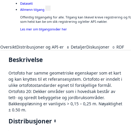
Datasett
Allmenn tilgang
Offentlig tilgjengelig for alle. Tilgang kan likevel kreve registrering og
som helst kan be om slik registrering og/eller API-nøkler.
Les mer om tilgangsnivåer her
Oversikt
Distribusjoner og API-er
Detaljer
Diskusjoner
RDF
8
0
Beskrivelse
Ortofoto har samme geometriske egenskaper som et kart
og kan knyttes til et referansesystem. Ortofoto er inndelt i
ulike ortofotostandarder egnet til forskjellige formål.
Ortofoto 20: Dekker områder som i hovedsak består av
tett- og spredt bebyggelse og jordbruksområder.
Bakkeoppløsning er vanligvis > 0,15 – 0,25 m. Nøyaktighet
± 0.50 m.
Distribusjoner
8