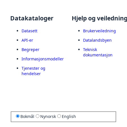
Datakataloger
Hjelp og veilednin
Datasett
Brukerveiledning
API-er
Datalandsbyen
Begreper
Teknisk
dokumentasjon
Informasjonsmodeller
Tjenester og
hendelser
Bokmål
Nynorsk
English