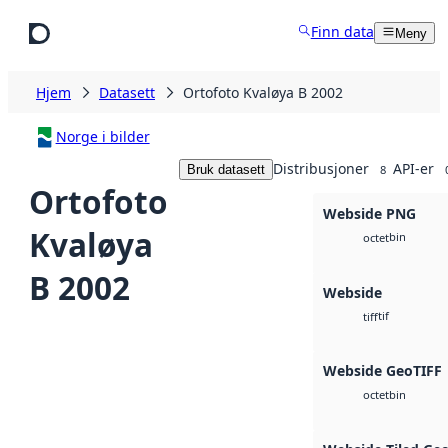
Hopp til hovedinnhold
Finn data
Meny
Hjem
Datasett
Ortofoto Kvaløya B 2002
Norge i bilder
Distribusjoner
API-er
Bruk datasett
8
Ortofoto
Webside PNG
Kvaløya
bin
octet
B 2002
Webside
tif
tiff
Webside GeoTIFF
bin
octet