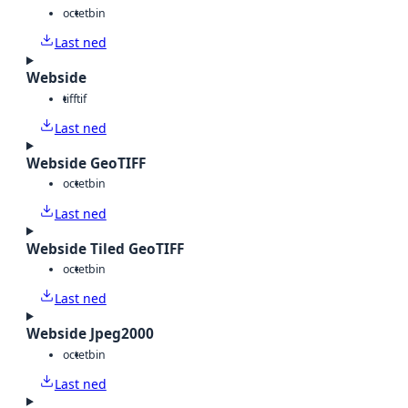
octet
bin
Last ned
Webside
tiff
tif
Last ned
Webside GeoTIFF
octet
bin
Last ned
Webside Tiled GeoTIFF
octet
bin
Last ned
Webside Jpeg2000
octet
bin
Last ned