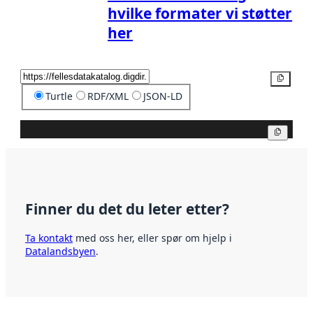
hvilke formater vi støtter
her
Kopier
Turtle
RDF/XML
JSON-LD
Kopier
Finner du det du leter etter?
Ta kontakt
med oss her, eller spør om hjelp i
Datalandsbyen
.