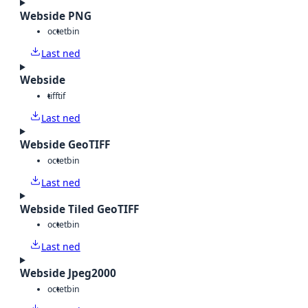
Webside PNG
octet
bin
Last ned
Webside
tiff
tif
Last ned
Webside GeoTIFF
octet
bin
Last ned
Webside Tiled GeoTIFF
octet
bin
Last ned
Webside Jpeg2000
octet
bin