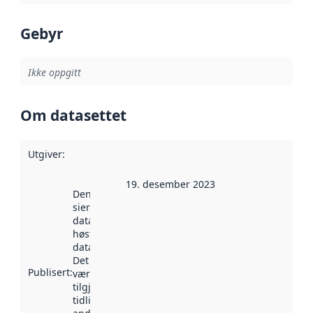
Gebyr
Ikke oppgitt
Om datasettet
Utgiver
:
19. desember 2023
Denne datoen
sier når
datasettet ble
høstet av
data.norge.no.
Det kan ha
Publisert
:
vært
tilgjengelig
tidligere