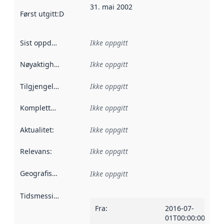
31. mai 2002
Først utgitt
:
Denne datoen sier når dataene i dette datasettet 
Sist oppdatert
:
Ikke oppgitt
Nøyaktighet
:
Ikke oppgitt
Tilgjengelighet
:
Ikke oppgitt
Kompletthet
:
Ikke oppgitt
Aktualitet
:
Ikke oppgitt
Relevans
:
Ikke oppgitt
Geografisk avgrensning
:
Ikke oppgitt
Tidsmessig avgrensning
:
Fra
:
2016-07-
01T00:00:00Z