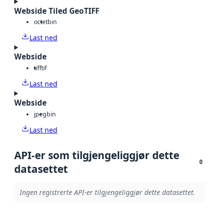
Webside Tiled GeoTIFF
octet
bin
Last ned
Webside
tiff
tif
Last ned
Webside
jpeg
bin
Last ned
API-er som tilgjengeliggjør dette
0
datasettet
Ingen registrerte API-er tilgjengeliggjør dette datasettet.