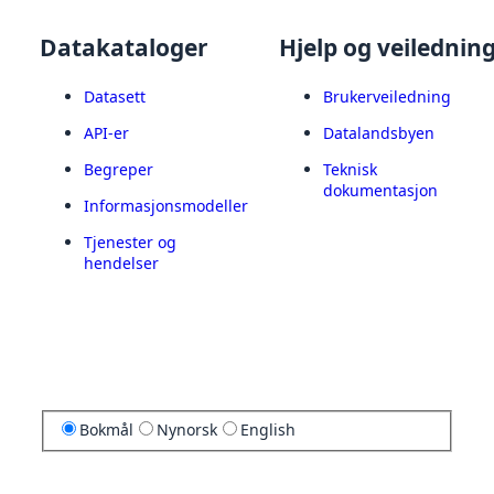
Datakataloger
Hjelp og veilednin
Datasett
Brukerveiledning
API-er
Datalandsbyen
Begreper
Teknisk
dokumentasjon
Informasjonsmodeller
Tjenester og
hendelser
Bokmål
Nynorsk
English