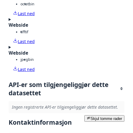
octet
bin
Last ned
Webside
tiff
tif
Last ned
Webside
jpeg
bin
Last ned
API-er som tilgjengeliggjør dette
0
datasettet
Ingen registrerte API-er tilgjengeliggjør dette datasettet.
Skjul tomme rader
Kontaktinformasjon