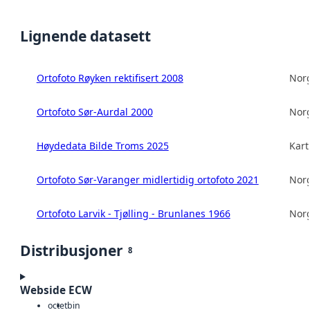
Lignende datasett
Ortofoto Røyken rektifisert 2008
Norg
Ortofoto Sør-Aurdal 2000
Norg
Høydedata Bilde Troms 2025
Kart
Ortofoto Sør-Varanger midlertidig ortofoto 2021
Norg
Ortofoto Larvik - Tjølling - Brunlanes 1966
Norg
Distribusjoner
8
Webside ECW
octet
bin