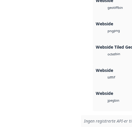
Webside
bin
geotiff
Webside
png
png
Webside Tiled Ge
bin
octet
Webside
tif
tiff
Webside
bin
jpeg
Ingen registrerte API-er t