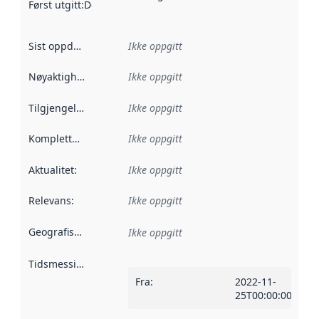
Først utgitt
:
Denne datoen sier når dataene i dette datasettet 
Sist oppdatert
:
Ikke oppgitt
Nøyaktighet
:
Ikke oppgitt
Tilgjengelighet
:
Ikke oppgitt
Kompletthet
:
Ikke oppgitt
Aktualitet
:
Ikke oppgitt
Relevans
:
Ikke oppgitt
Geografisk avgrensning
:
Ikke oppgitt
Tidsmessig avgrensning
:
Fra
:
2022-11-
25T00:00:00Z