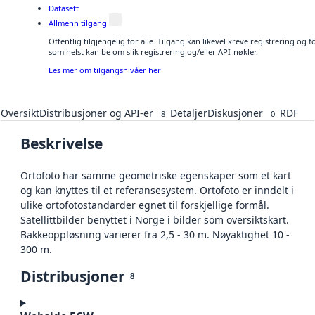
Datasett
Allmenn tilgang
Offentlig tilgjengelig for alle. Tilgang kan likevel kreve registrering og
som helst kan be om slik registrering og/eller API-nøkler.
Les mer om tilgangsnivåer her
Oversikt
Distribusjoner og API-er
Detaljer
Diskusjoner
RDF
8
0
Beskrivelse
Ortofoto har samme geometriske egenskaper som et kart
og kan knyttes til et referansesystem. Ortofoto er inndelt i
ulike ortofotostandarder egnet til forskjellige formål.
Satellittbilder benyttet i Norge i bilder som oversiktskart.
Bakkeoppløsning varierer fra 2,5 - 30 m. Nøyaktighet 10 -
300 m.
Distribusjoner
8