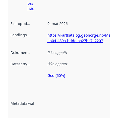
Les mer om
høsting her
Sist oppdatert
:
9. mai 2026
Landingsside
:
https://kartkatalog.geonorge.no/Metad
eb04-489a-bddc-ba27bc7e2207
Dokumentasjon
:
Ikke oppgitt
Datasettype
:
Ikke oppgitt
God (60%)
Metadatakvalitet
er en indikator
på hvor godt
datasettene er
beskrevet ved
Metadatakvalitet
:
hjelp
avmetadata.
Les mer om