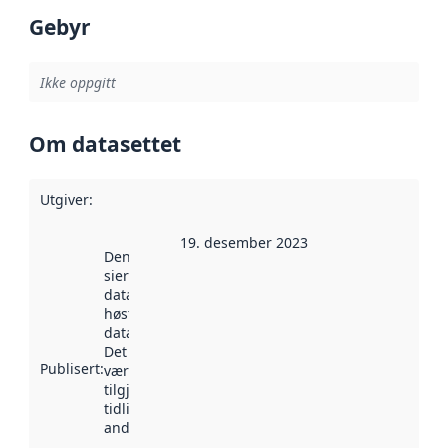
Gebyr
Ikke oppgitt
Om datasettet
Utgiver
:
19. desember 2023
Denne datoen
sier når
datasettet ble
høstet av
data.norge.no.
Det kan ha
Publisert
:
vært
tilgjengelig
tidligere
andre steder.