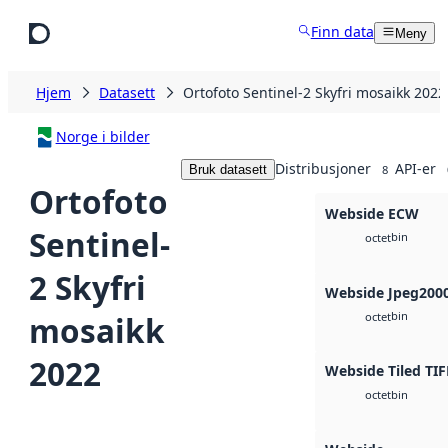
Hopp til hovedinnhold
Finn data
Meny
Hjem
Datasett
Ortofoto Sentinel-2 Skyfri mosaikk 2022
Norge i bilder
Distribusjoner
API-er
Bruk datasett
8
Ortofoto
Webside ECW
Sentinel-
bin
octet
2 Skyfri
Webside Jpeg200
bin
mosaikk
octet
2022
Webside Tiled TIF
bin
octet