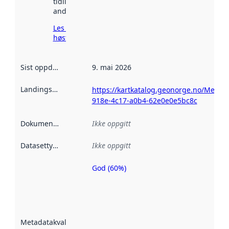
tidligere
andre steder.
Les mer om
høsting her
Sist oppdatert
:
9. mai 2026
Landingsside
:
https://kartkatalog.geonorge.no/Metad
918e-4c17-a0b4-62e0e0e5bc8c
Dokumentasjon
:
Ikke oppgitt
Datasettype
:
Ikke oppgitt
God (60%)
Metadatakvalitet
er en indikator
på hvor godt
datasettene er
beskrevet ved
Metadatakvalitet
:
hjelp