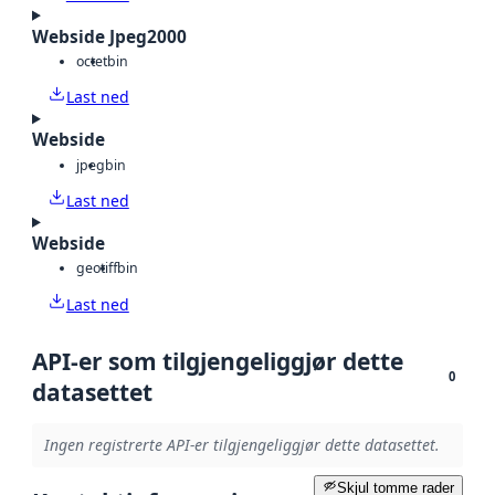
Webside Jpeg2000
octet
bin
Last ned
Webside
jpeg
bin
Last ned
Webside
geotiff
bin
Last ned
API-er som tilgjengeliggjør dette
0
datasettet
Ingen registrerte API-er tilgjengeliggjør dette datasettet.
Skjul tomme rader