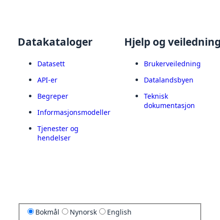
Datakataloger
Hjelp og veilednin
Datasett
Brukerveiledning
API-er
Datalandsbyen
Begreper
Teknisk
dokumentasjon
Informasjonsmodeller
Tjenester og
hendelser
Bokmål
Nynorsk
English