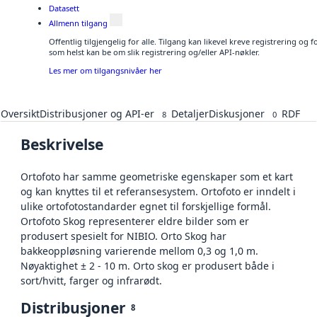
Datasett
Allmenn tilgang
Offentlig tilgjengelig for alle. Tilgang kan likevel kreve registrering og
som helst kan be om slik registrering og/eller API-nøkler.
Les mer om tilgangsnivåer her
Oversikt
Distribusjoner og API-er
Detaljer
Diskusjoner
RDF
8
0
Beskrivelse
Ortofoto har samme geometriske egenskaper som et kart
og kan knyttes til et referansesystem. Ortofoto er inndelt i
ulike ortofotostandarder egnet til forskjellige formål.
Ortofoto Skog representerer eldre bilder som er
produsert spesielt for NIBIO. Orto Skog har
bakkeoppløsning varierende mellom 0,3 og 1,0 m.
Nøyaktighet ± 2 - 10 m. Orto skog er produsert både i
sort/hvitt, farger og infrarødt.
Distribusjoner
8