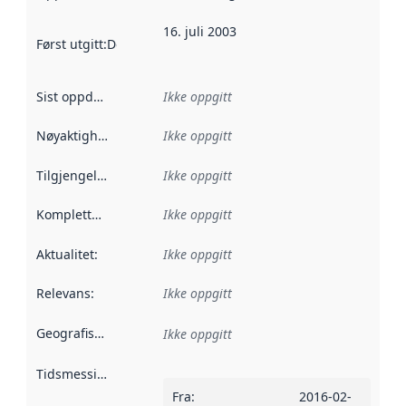
16. juli 2003
Først utgitt
:
Denne datoen sier når dataene i dette datasettet 
Sist oppdatert
:
Ikke oppgitt
Nøyaktighet
:
Ikke oppgitt
Tilgjengelighet
:
Ikke oppgitt
Kompletthet
:
Ikke oppgitt
Aktualitet
:
Ikke oppgitt
Relevans
:
Ikke oppgitt
Geografisk avgrensning
:
Ikke oppgitt
Tidsmessig avgrensning
:
Fra
:
2016-02-