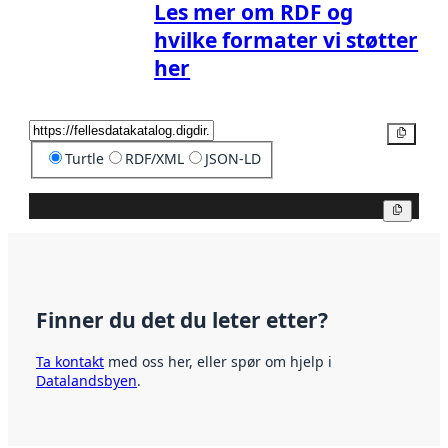
Les mer om RDF og
hvilke formater vi støtter
her
Kopier
Turtle
RDF/XML
JSON-LD
Kopier
Finner du det du leter etter?
Ta kontakt
med oss her, eller spør om hjelp i
Datalandsbyen
.