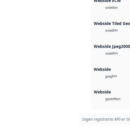
Webside ECW
bin
octet
Webside Tiled Ge
bin
octet
Webside Jpeg200
bin
octet
Webside
bin
jpeg
Webside
bin
geotiff
Ingen registrerte API-er ti