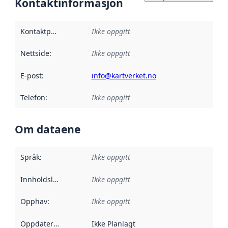
Kontaktinformasjon
Kontaktpunkt
:
Ikke oppgitt
Nettside
:
Ikke oppgitt
E-post
:
info@kartverket.no
Telefon
:
Ikke oppgitt
Om dataene
Språk
:
Ikke oppgitt
Innholdsleverandører
Ikke oppgitt
:
Opphav
:
Ikke oppgitt
Oppdateringsfrekvens
Ikke Planlagt
: