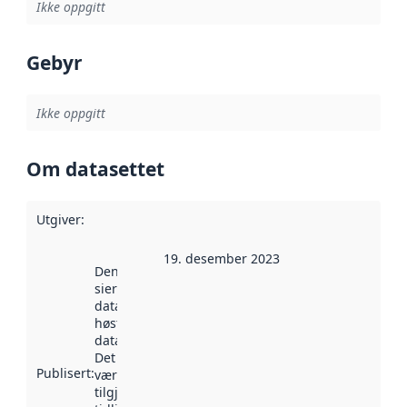
Ikke oppgitt
Gebyr
Ikke oppgitt
Om datasettet
Utgiver
:
19. desember 2023
Denne datoen
sier når
datasettet ble
høstet av
data.norge.no.
Det kan ha
Publisert
:
vært
tilgjengelig