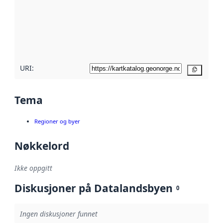
avmetadata.
Les mer om
metadatakvalitet
her
URI:
Kopier
Tema
Regioner og byer
Nøkkelord
Ikke oppgitt
Diskusjoner på Datalandsbyen
0
Ingen diskusjoner funnet