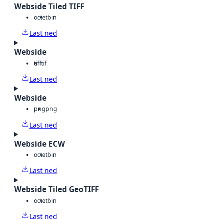
Webside Tiled TIFF
octet
bin
Last ned
Webside
tiff
tif
Last ned
Webside
png
png
Last ned
Webside ECW
octet
bin
Last ned
Webside Tiled GeoTIFF
octet
bin
Last ned