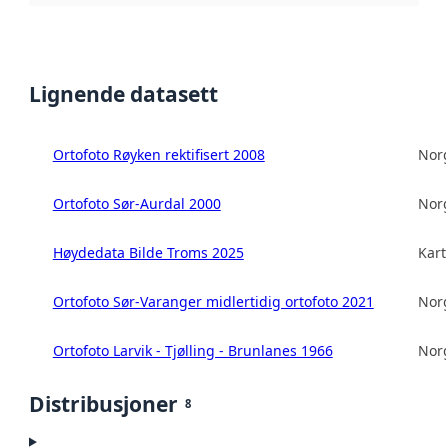
Lignende datasett
Ortofoto Røyken rektifisert 2008
Norg
Ortofoto Sør-Aurdal 2000
Norg
Høydedata Bilde Troms 2025
Kart
Ortofoto Sør-Varanger midlertidig ortofoto 2021
Norg
Ortofoto Larvik - Tjølling - Brunlanes 1966
Norg
Distribusjoner
8