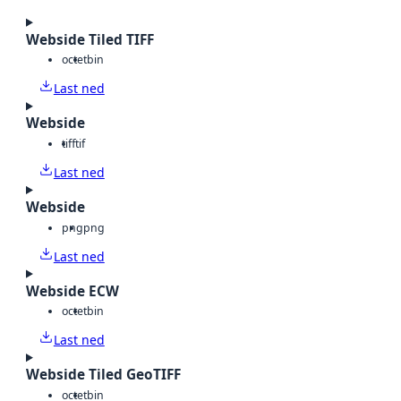
Webside Tiled TIFF
octet
bin
Last ned
Webside
tiff
tif
Last ned
Webside
png
png
Last ned
Webside ECW
octet
bin
Last ned
Webside Tiled GeoTIFF
octet
bin