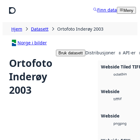
Hopp til hovedinnhold
Finn data
Meny
Hjem
Datasett
Ortofoto Inderøy 2003
Norge i bilder
Distribusjoner
API-er
Bruk datasett
8
Ortofoto
Webside Tiled TIF
Inderøy
bin
octet
2003
Webside
tif
tiff
Webside
png
png