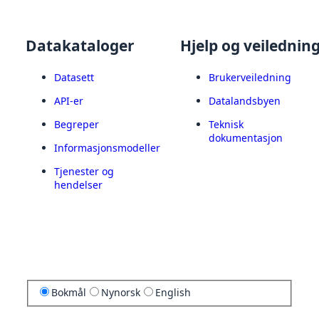
Datakataloger
Hjelp og veilednin
Datasett
Brukerveiledning
API-er
Datalandsbyen
Begreper
Teknisk
dokumentasjon
Informasjonsmodeller
Tjenester og
hendelser
Bokmål
Nynorsk
English