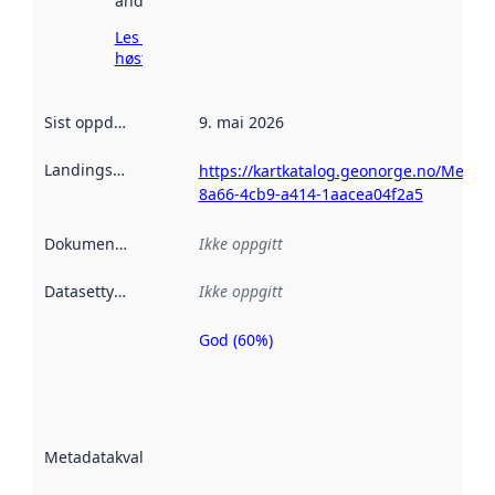
andre steder.
Les mer om
høsting her
Sist oppdatert
:
9. mai 2026
Landingsside
:
https://kartkatalog.geonorge.no/Metada
8a66-4cb9-a414-1aacea04f2a5
Dokumentasjon
:
Ikke oppgitt
Datasettype
:
Ikke oppgitt
God (60%)
Metadatakvalitet
er en indikator
på hvor godt
datasettene er
beskrevet ved
Metadatakvalitet
:
hjelp
avmetadata.