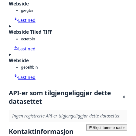
Webside
jpeg
bin
Last ned
Webside Tiled TIFF
octet
bin
Last ned
Webside
geotiff
bin
Last ned
API-er som tilgjengeliggjør dette
0
datasettet
Ingen registrerte API-er tilgjengeliggjør dette datasettet.
Skjul tomme rader
Kontaktinformasjon