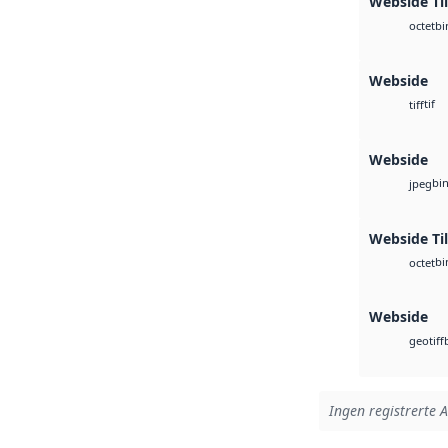
Webside Ti
bi
octet
Webside
tif
tiff
Webside
bi
jpeg
Webside Til
bi
octet
Webside
geotiff
Ingen registrerte A