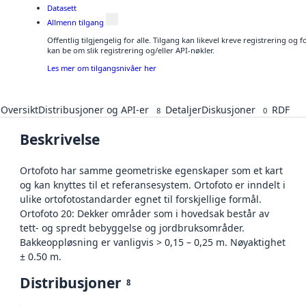
Datasett
Allmenn tilgang
Offentlig tilgjengelig for alle. Tilgang kan likevel kreve registrering o
kan be om slik registrering og/eller API-nøkler.
Les mer om tilgangsnivåer her
Oversikt
Distribusjoner og API-er
Detaljer
Diskusjoner
RDF
8
0
Beskrivelse
Ortofoto har samme geometriske egenskaper som et kart
og kan knyttes til et referansesystem. Ortofoto er inndelt i
ulike ortofotostandarder egnet til forskjellige formål.
Ortofoto 20: Dekker områder som i hovedsak består av
tett- og spredt bebyggelse og jordbruksområder.
Bakkeoppløsning er vanligvis > 0,15 – 0,25 m. Nøyaktighet
± 0.50 m.
Distribusjoner
8