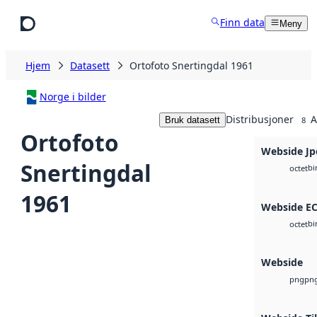
Hopp til hovedinnhold
Finn data
Meny
Hjem
Datasett
Ortofoto Snertingdal 1961
Norge i bilder
Distribusjoner
A
Bruk datasett
8
Ortofoto
Webside Jp
Snertingdal
bi
octet
1961
Webside E
bi
octet
Webside
pn
png