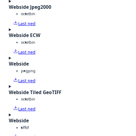
Webside Jpeg2000
octet
bin
Last ned
Webside ECW
octet
bin
Last ned
Webside
png
png
Last ned
Webside Tiled GeoTIFF
octet
bin
Last ned
Webside
tiff
tif