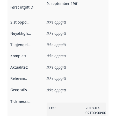
9. september 1961
Først utgitt
:
Denne datoen sier når dataene i dette datasettet 
Sist oppdatert
:
Ikke oppgitt
Nøyaktighet
:
Ikke oppgitt
Tilgjengelighet
:
Ikke oppgitt
Kompletthet
:
Ikke oppgitt
Aktualitet
:
Ikke oppgitt
Relevans
:
Ikke oppgitt
Geografisk avgrensning
:
Ikke oppgitt
Tidsmessig avgrensning
:
Fra
:
2018-03-
02T00:00:00Z