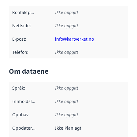
Kontaktpunkt
:
Ikke oppgitt
Nettside
:
Ikke oppgitt
E-post
:
info@kartverket.no
Telefon
:
Ikke oppgitt
Om dataene
Språk
:
Ikke oppgitt
Innholdsleverandører
Ikke oppgitt
:
Opphav
:
Ikke oppgitt
Oppdateringsfrekvens
Ikke Planlagt
: