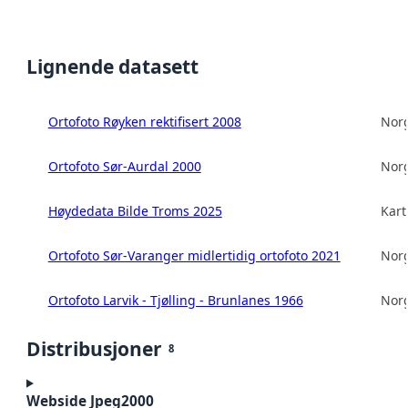
Lignende datasett
Ortofoto Røyken rektifisert 2008
Norg
Ortofoto Sør-Aurdal 2000
Norg
Høydedata Bilde Troms 2025
Kart
Ortofoto Sør-Varanger midlertidig ortofoto 2021
Norg
Ortofoto Larvik - Tjølling - Brunlanes 1966
Norg
Distribusjoner
8
Webside Jpeg2000