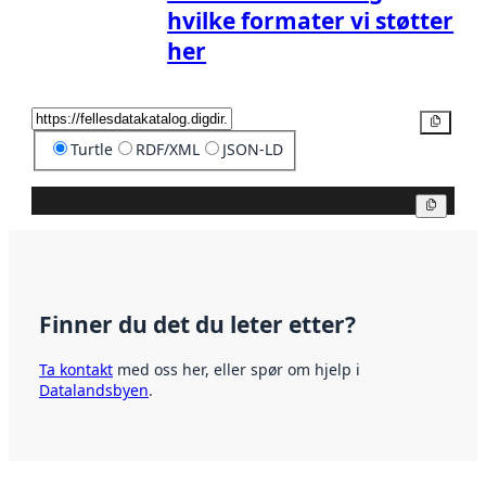
hvilke formater vi støtter
her
Kopier
Turtle
RDF/XML
JSON-LD
Kopier
Finner du det du leter etter?
Ta kontakt
med oss her, eller spør om hjelp i
Datalandsbyen
.