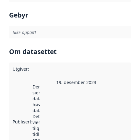
Gebyr
Ikke oppgitt
Om datasettet
Utgiver
:
19. desember 2023
Denne datoen
sier når
datasettet ble
høstet av
data.norge.no.
Det kan ha
Publisert
:
vært
tilgjengelig
tidligere