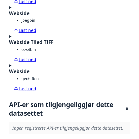
Last ned
Webside
jpeg
bin
Last ned
Webside Tiled TIFF
octet
bin
Last ned
Webside
geotiff
bin
Last ned
API-er som tilgjengeliggjør dette
0
datasettet
Ingen registrerte API-er tilgjengeliggjør dette datasettet.