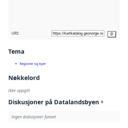
Les mer om
metadatakvalitet
her
URI:
Kopier
Tema
Regioner og byer
Nøkkelord
Ikke oppgitt
Diskusjoner på Datalandsbyen
0
Ingen diskusjoner funnet