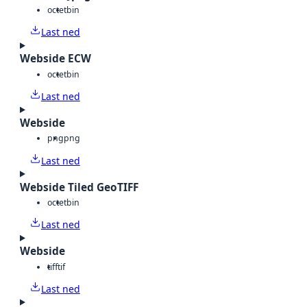
octet
bin
Last ned
Webside ECW
octet
bin
Last ned
Webside
png
png
Last ned
Webside Tiled GeoTIFF
octet
bin
Last ned
Webside
tiff
tif
Last ned