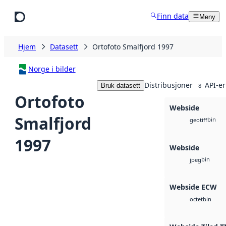
Hopp til hovedinnhold
Finn data
Meny
Hjem
Datasett
Ortofoto Smalfjord 1997
Norge i bilder
Distribusjoner
API-er
Bruk datasett
8
Ortofoto
Webside
Smalfjord
bin
geotiff
1997
Webside
bin
jpeg
Webside ECW
bin
octet