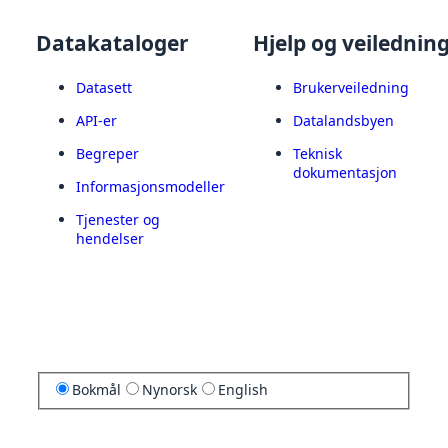
Datakataloger
Hjelp og veilednin
Datasett
Brukerveiledning
API-er
Datalandsbyen
Begreper
Teknisk
dokumentasjon
Informasjonsmodeller
Tjenester og
hendelser
Bokmål
Nynorsk
English