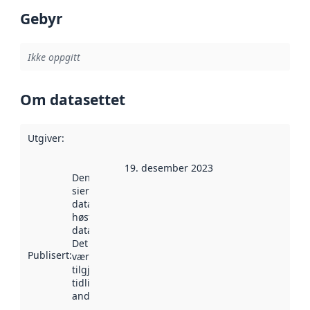
Gebyr
Ikke oppgitt
Om datasettet
Utgiver
:
19. desember 2023
Denne datoen
sier når
datasettet ble
høstet av
data.norge.no.
Det kan ha
Publisert
:
vært
tilgjengelig
tidligere
andre steder.