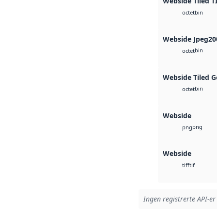
Webside Tiled T
bin
octet
Webside Jpeg20
bin
octet
Webside Tiled G
bin
octet
Webside
png
png
Webside
tif
tiff
Ingen registrerte API-er 