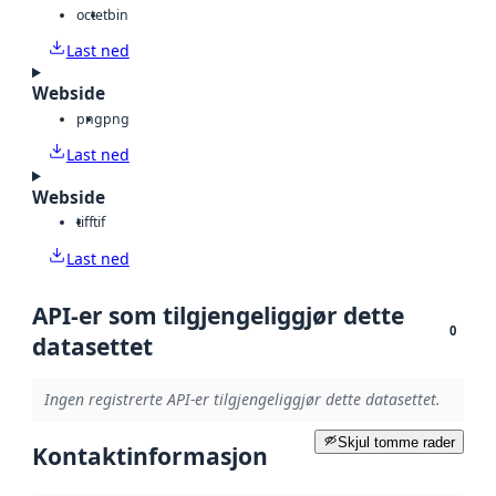
octet
bin
Last ned
Webside
png
png
Last ned
Webside
tiff
tif
Last ned
API-er som tilgjengeliggjør dette
0
datasettet
Ingen registrerte API-er tilgjengeliggjør dette datasettet.
Skjul tomme rader
Kontaktinformasjon