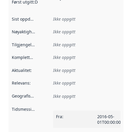
Først utgitt
:
Denne datoen sier når dataene i dette datasettet 
Sist oppdatert
:
Ikke oppgitt
Nøyaktighet
:
Ikke oppgitt
Tilgjengelighet
:
Ikke oppgitt
Kompletthet
:
Ikke oppgitt
Aktualitet
:
Ikke oppgitt
Relevans
:
Ikke oppgitt
Geografisk avgrensning
:
Ikke oppgitt
Tidsmessig avgrensning
:
Fra
:
2016-05-
01T00:00:00Z