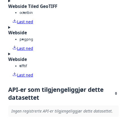
Webside Tiled GeoTIFF
octet
bin
Last ned
Webside
png
png
Last ned
Webside
tiff
tif
Last ned
API-er som tilgjengeliggjør dette
0
datasettet
Ingen registrerte API-er tilgjengeliggjør dette datasettet.