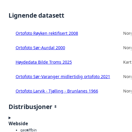
Lignende datasett
Ortofoto Røyken rektifisert 2008
Norg
Ortofoto Sør-Aurdal 2000
Norg
Høydedata Bilde Troms 2025
Kart
Ortofoto Sør-Varanger midlertidig ortofoto 2021
Norg
Ortofoto Larvik - Tjølling - Brunlanes 1966
Norg
Distribusjoner
8
Webside
geotiff
bin