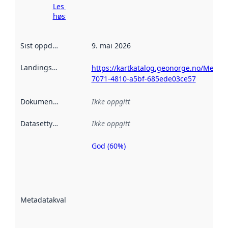
Les mer om
høsting her
Sist oppdatert
:
9. mai 2026
Landingsside
:
https://kartkatalog.geonorge.no/Metad
7071-4810-a5bf-685ede03ce57
Dokumentasjon
:
Ikke oppgitt
Datasettype
:
Ikke oppgitt
God (60%)
Metadatakvalitet
er en indikator
på hvor godt
datasettene er
beskrevet ved
Metadatakvalitet
:
hjelp
avmetadata.
Les mer om