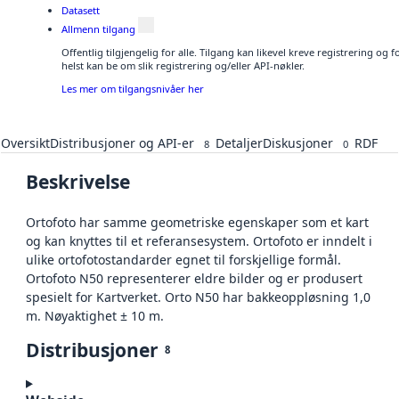
Datasett
Allmenn tilgang
Offentlig tilgjengelig for alle. Tilgang kan likevel kreve registrering o
helst kan be om slik registrering og/eller API-nøkler.
Les mer om tilgangsnivåer her
Oversikt
Distribusjoner og API-er
Detaljer
Diskusjoner
RDF
8
0
Beskrivelse
Ortofoto har samme geometriske egenskaper som et kart
og kan knyttes til et referansesystem. Ortofoto er inndelt i
ulike ortofotostandarder egnet til forskjellige formål.
Ortofoto N50 representerer eldre bilder og er produsert
spesielt for Kartverket. Orto N50 har bakkeoppløsning 1,0
m. Nøyaktighet ± 10 m.
Distribusjoner
8