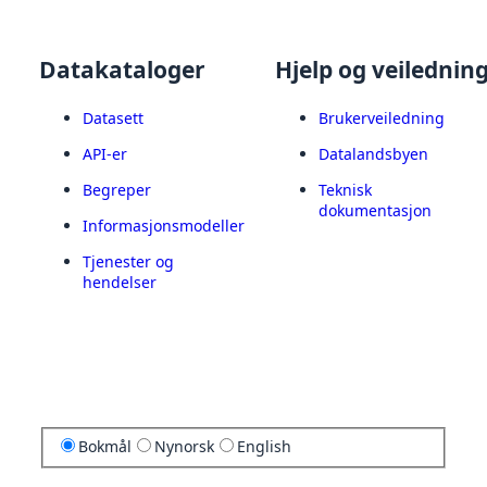
Datakataloger
Hjelp og veilednin
Datasett
Brukerveiledning
API-er
Datalandsbyen
Begreper
Teknisk
dokumentasjon
Informasjonsmodeller
Tjenester og
hendelser
Bokmål
Nynorsk
English