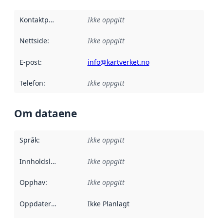
Kontaktpunkt
:
Ikke oppgitt
Nettside
:
Ikke oppgitt
E-post
:
info@kartverket.no
Telefon
:
Ikke oppgitt
Om dataene
Språk
:
Ikke oppgitt
Innholdsleverandører
Ikke oppgitt
:
Opphav
:
Ikke oppgitt
Oppdateringsfrekvens
Ikke Planlagt
: