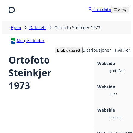
Hopp til hovedinnhold
Finn data
Meny
Hjem
Datasett
Ortofoto Steinkjer 1973
Norge i bilder
Distribusjoner
API-er
Bruk datasett
8
Ortofoto
Webside
Steinkjer
bin
geotiff
1973
Webside
tif
tiff
Webside
png
png