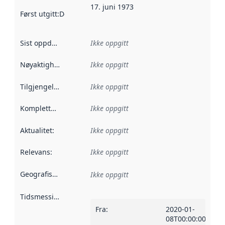
17. juni 1973
Først utgitt
:
Denne datoen sier når dataene i dette datasettet 
Sist oppdatert
:
Ikke oppgitt
Nøyaktighet
:
Ikke oppgitt
Tilgjengelighet
:
Ikke oppgitt
Kompletthet
:
Ikke oppgitt
Aktualitet
:
Ikke oppgitt
Relevans
:
Ikke oppgitt
Geografisk avgrensning
:
Ikke oppgitt
Tidsmessig avgrensning
:
Fra
:
2020-01-
08T00:00:00Z