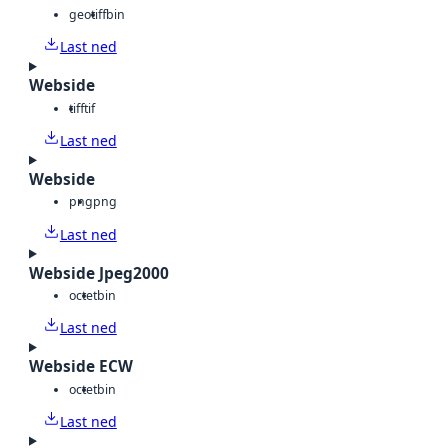
geotiff
bin
Last ned
Webside
tiff
tif
Last ned
Webside
png
png
Last ned
Webside Jpeg2000
octet
bin
Last ned
Webside ECW
octet
bin
Last ned