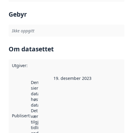
Gebyr
Ikke oppgitt
Om datasettet
Utgiver
:
19. desember 2023
Denne datoen
sier når
datasettet ble
høstet av
data.norge.no.
Det kan ha
Publisert
:
vært
tilgjengelig
tidligere