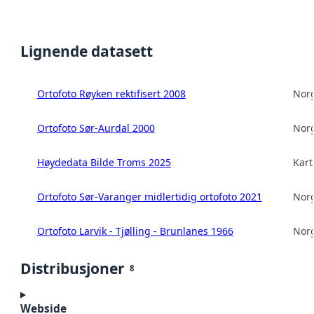
Lignende datasett
Ortofoto Røyken rektifisert 2008
Norg
Ortofoto Sør-Aurdal 2000
Norg
Høydedata Bilde Troms 2025
Kart
Ortofoto Sør-Varanger midlertidig ortofoto 2021
Norg
Ortofoto Larvik - Tjølling - Brunlanes 1966
Norg
Distribusjoner
8
Webside