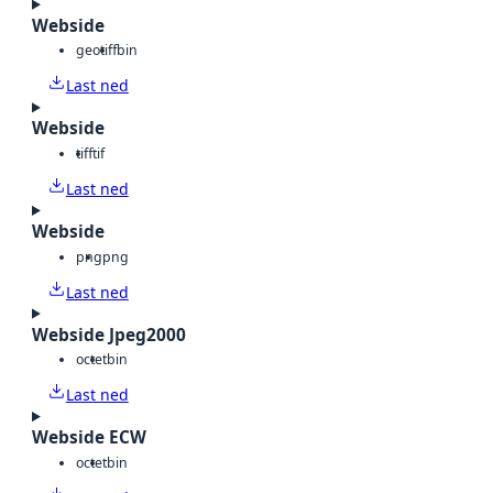
Webside
geotiff
bin
Last ned
Webside
tiff
tif
Last ned
Webside
png
png
Last ned
Webside Jpeg2000
octet
bin
Last ned
Webside ECW
octet
bin