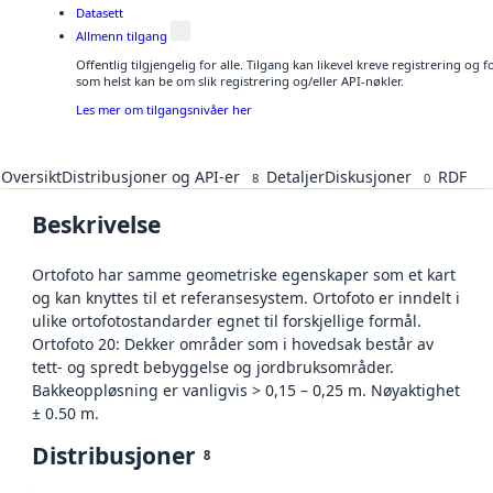
Datasett
Allmenn tilgang
Offentlig tilgjengelig for alle. Tilgang kan likevel kreve registrering og
som helst kan be om slik registrering og/eller API-nøkler.
Les mer om tilgangsnivåer her
Oversikt
Distribusjoner og API-er
Detaljer
Diskusjoner
RDF
8
0
Beskrivelse
Ortofoto har samme geometriske egenskaper som et kart
og kan knyttes til et referansesystem. Ortofoto er inndelt i
ulike ortofotostandarder egnet til forskjellige formål.
Ortofoto 20: Dekker områder som i hovedsak består av
tett- og spredt bebyggelse og jordbruksområder.
Bakkeoppløsning er vanligvis > 0,15 – 0,25 m. Nøyaktighet
± 0.50 m.
Distribusjoner
8