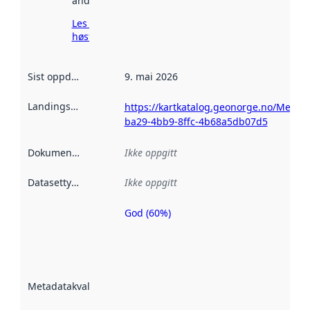
andre steder.
Les mer om
høsting her
Sist oppdatert
:
9. mai 2026
Landingsside
:
https://kartkatalog.geonorge.no/Metad
ba29-4bb9-8ffc-4b68a5db07d5
Dokumentasjon
:
Ikke oppgitt
Datasettype
:
Ikke oppgitt
God (60%)
Metadatakvalitet
er en indikator
på hvor godt
datasettene er
beskrevet ved
Metadatakvalitet
:
hjelp
avmetadata.