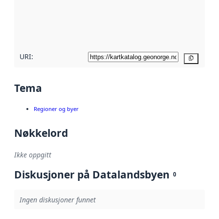
Les mer om
metadatakvalitet
her
URI:
Kopier
Tema
Regioner og byer
Nøkkelord
Ikke oppgitt
Diskusjoner på Datalandsbyen
0
Ingen diskusjoner funnet