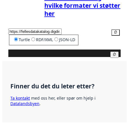
hvilke formater vi støtter
her
Kopier
Turtle
RDF/XML
JSON-LD
Kopier
Finner du det du leter etter?
Ta kontakt
med oss her, eller spør om hjelp i
Datalandsbyen
.