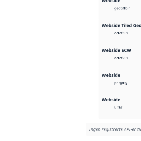
Webside
bin
geotiff
Webside Tiled Ge
bin
octet
Webside ECW
bin
octet
Webside
png
png
Webside
tif
tiff
Ingen registrerte API-er ti