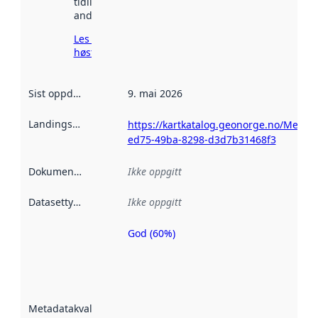
tidligere
andre steder.
Les mer om
høsting her
Sist oppdatert
:
9. mai 2026
Landingsside
:
https://kartkatalog.geonorge.no/Metad
ed75-49ba-8298-d3d7b31468f3
Dokumentasjon
:
Ikke oppgitt
Datasettype
:
Ikke oppgitt
God (60%)
Metadatakvalitet
er en indikator
på hvor godt
datasettene er
beskrevet ved
Metadatakvalitet
:
hjelp