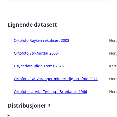
Lignende datasett
Ortofoto Røyken rektifisert 2008
Norg
Ortofoto Sør-Aurdal 2000
Norg
Høydedata Bilde Troms 2025
Kart
Ortofoto Sør-Varanger midlertidig ortofoto 2021
Norg
Ortofoto Larvik - Tjølling - Brunlanes 1966
Norg
Distribusjoner
8