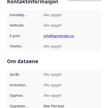
Kontaktinformasjon
Kontaktpunkt
:
Ikke oppgitt
Nettside
:
Ikke oppgitt
E-post
:
info@kartverket.no
Telefon
:
Ikke oppgitt
Om dataene
Språk
:
Ikke oppgitt
Innholdsleverandører
Ikke oppgitt
:
Opphav
:
Ikke oppgitt
Oppdateringsfrekvens
Ikke Planlagt
: