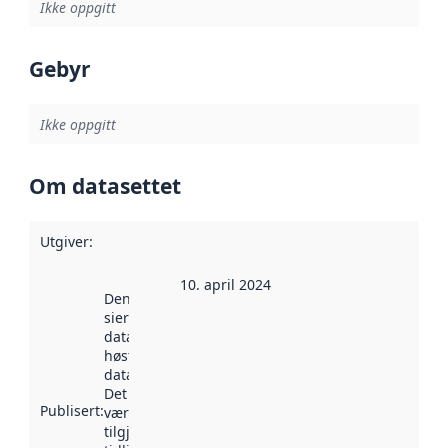
Ikke oppgitt
Gebyr
Ikke oppgitt
Om datasettet
Utgiver
:
10. april 2024
Denne datoen
sier når
datasettet ble
høstet av
data.norge.no.
Det kan ha
Publisert
:
vært
tilgjengelig