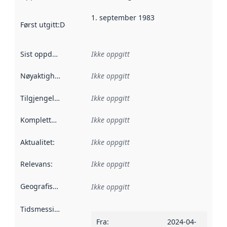
1. september 1983
Først utgitt
:
Denne datoen sier når dataene i dette datasettet 
Sist oppdatert
:
Ikke oppgitt
Nøyaktighet
:
Ikke oppgitt
Tilgjengelighet
:
Ikke oppgitt
Kompletthet
:
Ikke oppgitt
Aktualitet
:
Ikke oppgitt
Relevans
:
Ikke oppgitt
Geografisk avgrensning
:
Ikke oppgitt
Tidsmessig avgrensning
:
Fra
:
2024-04-