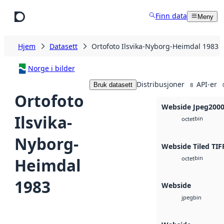
Hopp til hovedinnhold
Finn data
Meny
Hjem
Datasett
Ortofoto Ilsvika-Nyborg-Heimdal 1983
Norge i bilder
Distribusjoner
API-er
Bruk datasett
8
Ortofoto
Webside Jpeg200
Ilsvika-
bin
octet
Nyborg-
Webside Tiled TIF
bin
Heimdal
octet
1983
Webside
bin
jpeg