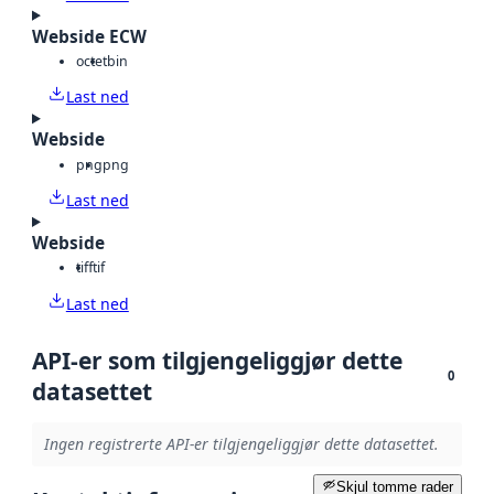
Webside ECW
octet
bin
Last ned
Webside
png
png
Last ned
Webside
tiff
tif
Last ned
API-er som tilgjengeliggjør dette
0
datasettet
Ingen registrerte API-er tilgjengeliggjør dette datasettet.
Skjul tomme rader