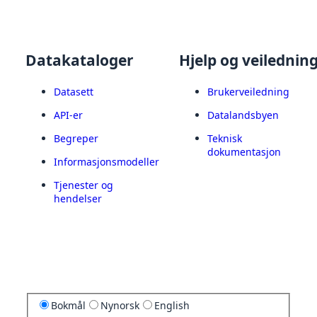
Datakataloger
Hjelp og veilednin
Datasett
Brukerveiledning
API-er
Datalandsbyen
Begreper
Teknisk
dokumentasjon
Informasjonsmodeller
Tjenester og
hendelser
Bokmål
Nynorsk
English