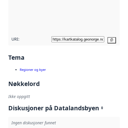
avmetadata.
Les mer om
metadatakvalitet
her
URI:
Kopier
Tema
Regioner og byer
Nøkkelord
Ikke oppgitt
Diskusjoner på Datalandsbyen
0
Ingen diskusjoner funnet