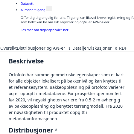
Datasett
Allmenn tilgang
Offentlig tilgjengelig for alle. Tilgang kan likevel kreve registrering og
som helst kan be om slik registrering og/eller API-nøkler.
Les mer om tilgangsnivåer her
Oversikt
Distribusjoner og API-er
Detaljer
Diskusjoner
RDF
8
0
Beskrivelse
Ortofoto har samme geometriske egenskaper som et kart
for alle objekter lokalisert på bakkenivå og kan knyttes til
et referansesystem. Bakkeoppløsning på ortofoto varierer
og er oppgitt i metadataene. For prosjekter gjennomført
før 2020, vil nøyaktigheten variere fra 0,5-2 m avhengig
av bakkeoppløsning og benyttet terrengmodell. Fra 2020
er nøyaktigheten til produktet oppgitt i
metadatainformasjonen.
Distribusjoner
8