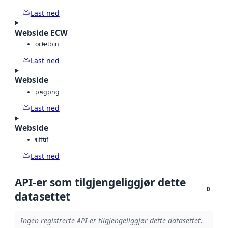
Last ned
Webside ECW
octet
bin
Last ned
Webside
png
png
Last ned
Webside
tiff
tif
Last ned
API-er som tilgjengeliggjør dette
0
datasettet
Ingen registrerte API-er tilgjengeliggjør dette datasettet.