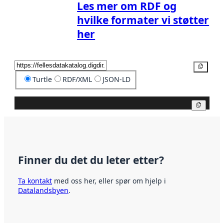
Les mer om RDF og
hvilke formater vi støtter
her
Kopier
Turtle
RDF/XML
JSON-LD
Kopier
Finner du det du leter etter?
Ta kontakt
med oss her, eller spør om hjelp i
Datalandsbyen
.