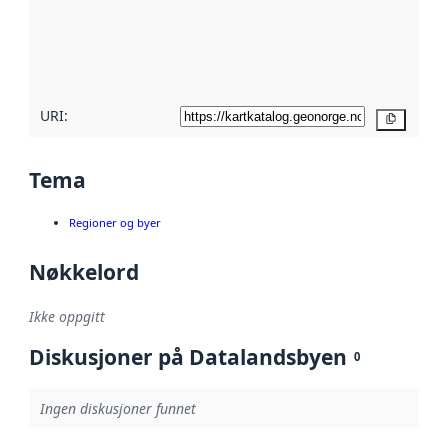
Les mer om
metadatakvalitet
her
URI:
Kopier
Tema
Regioner og byer
Nøkkelord
Ikke oppgitt
Diskusjoner på Datalandsbyen
0
Ingen diskusjoner funnet