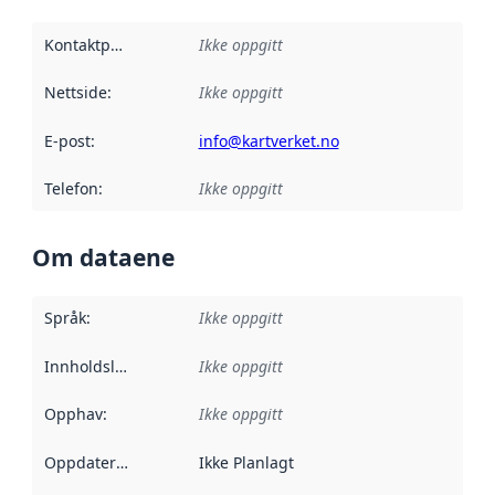
Kontaktpunkt
:
Ikke oppgitt
Nettside
:
Ikke oppgitt
E-post
:
info@kartverket.no
Telefon
:
Ikke oppgitt
Om dataene
Språk
:
Ikke oppgitt
Innholdsleverandører
Ikke oppgitt
:
Opphav
:
Ikke oppgitt
Oppdateringsfrekvens
Ikke Planlagt
: