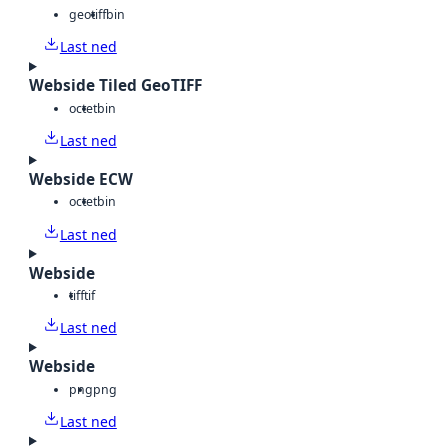
geotiff
bin
Last ned
Webside Tiled GeoTIFF
octet
bin
Last ned
Webside ECW
octet
bin
Last ned
Webside
tiff
tif
Last ned
Webside
png
png
Last ned