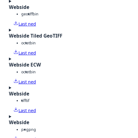
Webside
geotiff
bin
Last ned
Webside Tiled GeoTIFF
octet
bin
Last ned
Webside ECW
octet
bin
Last ned
Webside
tiff
tif
Last ned
Webside
png
png