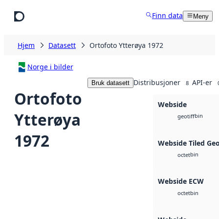
Hopp til hovedinnhold
Finn data
Meny
Hjem
Datasett
Ortofoto Ytterøya 1972
Norge i bilder
Distribusjoner
API-er
Bruk datasett
8
Ortofoto
Webside
Ytterøya
bin
geotiff
1972
Webside Tiled Ge
bin
octet
Webside ECW
bin
octet