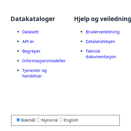
Datakataloger
Hjelp og veilednin
Datasett
Brukerveiledning
API-er
Datalandsbyen
Begreper
Teknisk
dokumentasjon
Informasjonsmodeller
Tjenester og
hendelser
Bokmål
Nynorsk
English