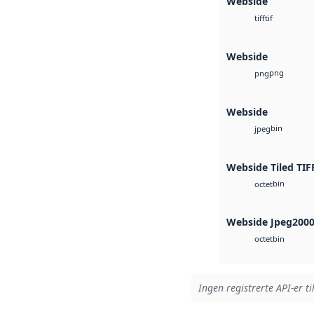
Webside
tif
tiff
Webside
png
png
Webside
bin
jpeg
Webside Tiled TIF
bin
octet
Webside Jpeg200
bin
octet
Ingen registrerte API-er ti