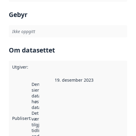
Gebyr
Ikke oppgitt
Om datasettet
Utgiver
:
19. desember 2023
Denne datoen
sier når
datasettet ble
høstet av
data.norge.no.
Det kan ha
Publisert
:
vært
tilgjengelig
tidligere