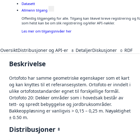
Datasett
Allmenn tilgang
Offentlig tilgjengelig for alle. Tilgang kan likevel kreve registrering og
som helst kan be om slik registrering og/eller API-nøkler.
Les mer om tilgangsnivåer her
Oversikt
Distribusjoner og API-er
Detaljer
Diskusjoner
RDF
8
0
Beskrivelse
Ortofoto har samme geometriske egenskaper som et kart
og kan knyttes til et referansesystem. Ortofoto er inndelt i
ulike ortofotostandarder egnet til forskjellige formål.
Ortofoto 20: Dekker områder som i hovedsak består av
tett- og spredt bebyggelse og jordbruksområder.
Bakkeoppløsning er vanligvis > 0,15 – 0,25 m. Nøyaktighet
± 0.50 m.
Distribusjoner
8