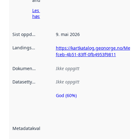
andre steder.
Les mer om
høsting her
Sist oppdatert
:
9. mai 2026
Landingsside
:
https://kartkatalog.geonorge.no/Metad
fceb-4b51-83ff-0fb4953f9811
Dokumentasjon
:
Ikke oppgitt
Datasettype
:
Ikke oppgitt
God (60%)
Metadatakvalitet
er en indikator
på hvor godt
datasettene er
beskrevet ved
Metadatakvalitet
:
hjelp
avmetadata.