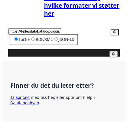
hvilke formater vi støtter
her
Kopier
Turtle
RDF/XML
JSON-LD
Kopier
Finner du det du leter etter?
Ta kontakt
med oss her, eller spør om hjelp i
Datalandsbyen
.