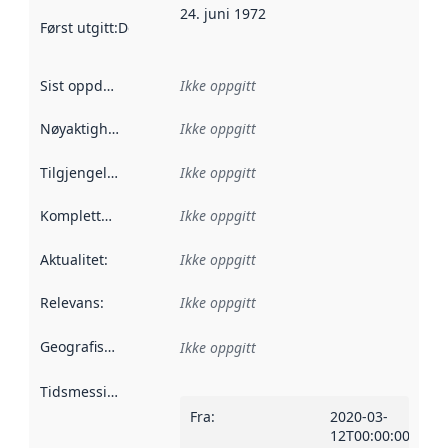
24. juni 1972
Først utgitt
:
Denne datoen sier når dataene i dette datasettet 
Sist oppdatert
:
Ikke oppgitt
Nøyaktighet
:
Ikke oppgitt
Tilgjengelighet
:
Ikke oppgitt
Kompletthet
:
Ikke oppgitt
Aktualitet
:
Ikke oppgitt
Relevans
:
Ikke oppgitt
Geografisk avgrensning
:
Ikke oppgitt
Tidsmessig avgrensning
:
Fra
:
2020-03-
12T00:00:00Z