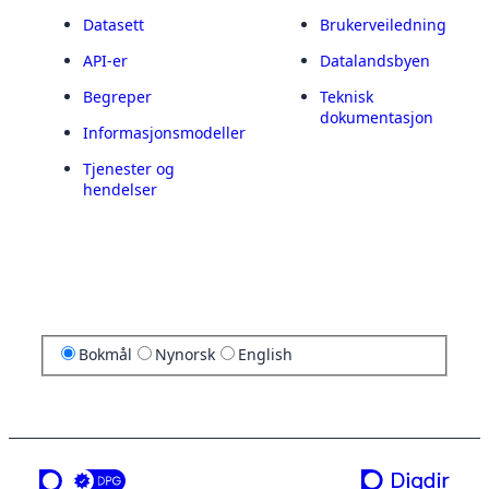
Datasett
Brukerveiledning
API-er
Datalandsbyen
Begreper
Teknisk
dokumentasjon
Informasjonsmodeller
Tjenester og
hendelser
Bokmål
Nynorsk
English
en tjeneste fra