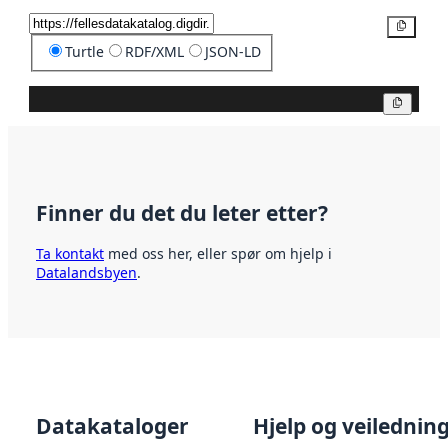
Kopier
Turtle
RDF/XML
JSON-LD
Kopier
Finner du det du leter etter?
Ta kontakt
med oss her, eller spør om hjelp i
Datalandsbyen
.
Datakataloger
Hjelp og veilednin