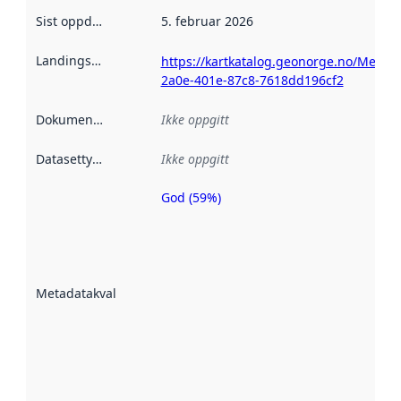
Sist oppdatert
:
5. februar 2026
Landingsside
:
https://kartkatalog.geonorge.no/Metad
2a0e-401e-87c8-7618dd196cf2
Dokumentasjon
:
Ikke oppgitt
Datasettype
:
Ikke oppgitt
God (59%)
Metadatakvalitet
er en indikator
på hvor godt
datasettene er
beskrevet ved
Metadatakvalitet
:
hjelp
avmetadata.
Les mer om
metadatakvalitet
her