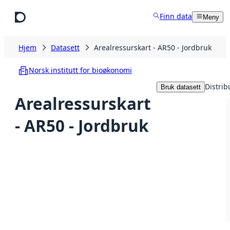
Hopp til hovedinnhold
Finn data
Meny
Hjem
Datasett
Arealressurskart - AR50 - Jordbruk
Norsk institutt for bioøkonomi
Distrib
Bruk datasett
Arealressurskart
- AR50 - Jordbruk