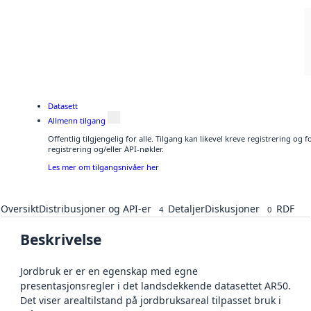
Datasett
Allmenn tilgang
Offentlig tilgjengelig for alle. Tilgang kan likevel kreve registrering o
registrering og/eller API-nøkler.
Les mer om tilgangsnivåer her
Oversikt
Distribusjoner og API-er
Detaljer
Diskusjoner
RDF
4
0
Beskrivelse
Jordbruk er er en egenskap med egne
presentasjonsregler i det landsdekkende datasettet AR50.
Det viser arealtilstand på jordbruksareal tilpasset bruk i