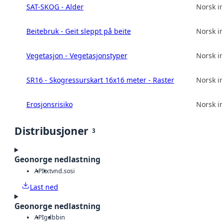
SAT-SKOG - Alder
Norsk in
Beitebruk - Geit sleppt på beite
Norsk in
Vegetasjon - Vegetasjonstyper
Norsk in
SR16 - Skogressurskart 16x16 meter - Raster
Norsk in
Erosjonsrisiko
Norsk in
Distribusjoner
3
Geonorge nedlastning
API
txt
vnd.sosi
Last ned
Geonorge nedlastning
API
gdb
bin