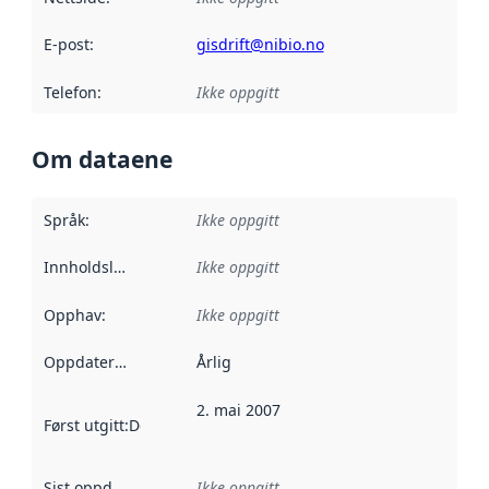
E-post
:
gisdrift@nibio.no
Telefon
:
Ikke oppgitt
Om dataene
Språk
:
Ikke oppgitt
Innholdsleverandører
Ikke oppgitt
:
Opphav
:
Ikke oppgitt
Oppdateringsfrekvens
Årlig
:
2. mai 2007
Først utgitt
:
Denne datoen sier når dataene i dette datasettet 
Sist oppdatert
:
Ikke oppgitt