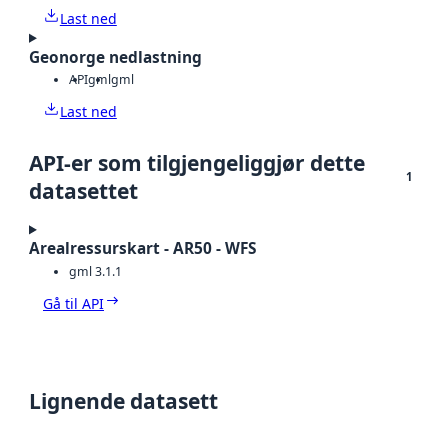
Last ned
Geonorge nedlastning
API
gml
gml
Last ned
API-er som tilgjengeliggjør dette
1
datasettet
Arealressurskart - AR50 - WFS
gml 3.1.1
Gå til API
Lignende datasett