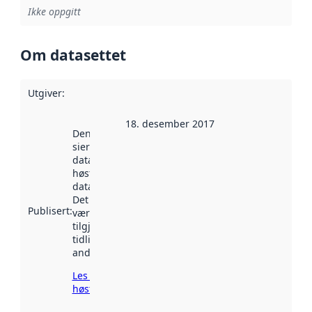
Ikke oppgitt
Om datasettet
Utgiver
:
18. desember 2017
Denne datoen
sier når
datasettet ble
høstet av
data.norge.no.
Det kan ha
Publisert
:
vært
tilgjengelig
tidligere
andre steder.
Les mer om
høsting her