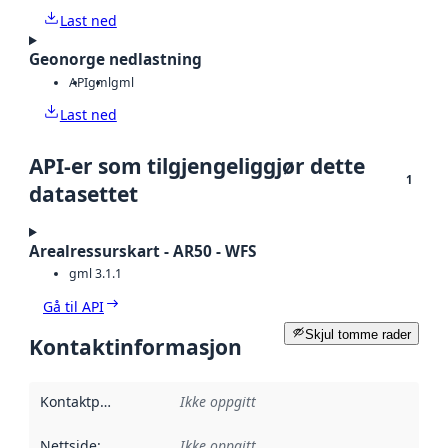
Last ned
Geonorge nedlastning
API
gml
gml
Last ned
API-er som tilgjengeliggjør dette
1
datasettet
Arealressurskart - AR50 - WFS
gml 3.1.1
Gå til API
Skjul tomme rader
Kontaktinformasjon
Kontaktpunkt
:
Ikke oppgitt
Nettside
:
Ikke oppgitt