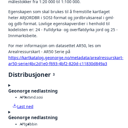
målestokker fra 1:20 000 til 1:100 000.
Egenskapen som skal brukes til å fremstille kartlaget
heter ARJORDBR i SOSI-format og jordbruksareal i gml-
og gdb-format. Lovlige egenskapverdier i henhold til
kodelisten er: 24 - Fulldyrka- og overflatdyrka jord og 25 -
Innmarksbeite.
For mer informasjon om datasettet AR50, les om
Arealressurskart - AR50 Serie på
https://kartkatalog.geonorge.no/metadata/arealressurskart-
ar50-serie/4bc2d1e0-f693-4bf2-820d-c11830d849a3
Distribusjoner
3
Geonorge nedlastning
API
txt
vnd.sosi
Last ned
Geonorge nedlastning
API
gdb
bin