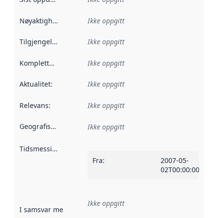
Nøyaktighet
:
Ikke oppgitt
Tilgjengelighet
:
Ikke oppgitt
Kompletthet
:
Ikke oppgitt
Aktualitet
:
Ikke oppgitt
Relevans
:
Ikke oppgitt
Geografisk avgrensning
:
Ikke oppgitt
Tidsmessig avgrensning
:
Fra
:
2007-05-
02T00:00:00Z
Ikke oppgitt
I samsvar med
:
Referanse til en implementasjonsregel eller a