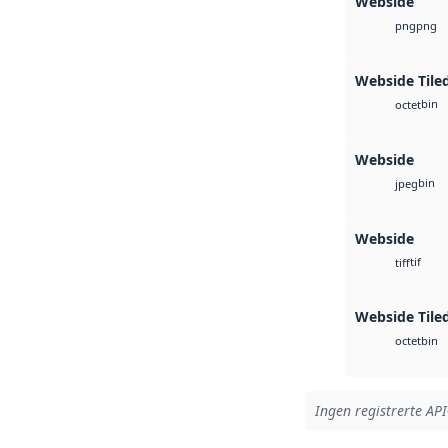
Webside
png
png
Webside Tile
bin
octet
Webside
bin
jpeg
Webside
tif
tiff
Webside Tile
bin
octet
Ingen registrerte API