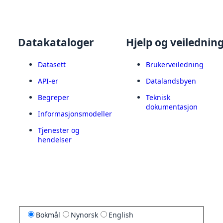
Datakataloger
Hjelp og veilednin
Datasett
Brukerveiledning
API-er
Datalandsbyen
Begreper
Teknisk
dokumentasjon
Informasjonsmodeller
Tjenester og
hendelser
Bokmål
Nynorsk
English