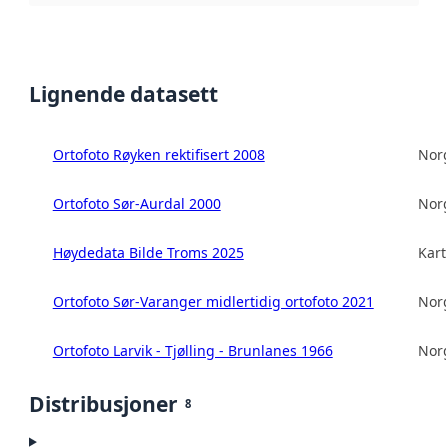
Lignende datasett
Ortofoto Røyken rektifisert 2008
Norg
Ortofoto Sør-Aurdal 2000
Norg
Høydedata Bilde Troms 2025
Kart
Ortofoto Sør-Varanger midlertidig ortofoto 2021
Norg
Ortofoto Larvik - Tjølling - Brunlanes 1966
Norg
Distribusjoner
8