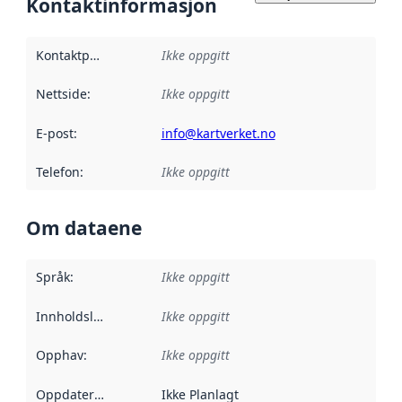
Kontaktinformasjon
Kontaktpunkt
:
Ikke oppgitt
Nettside
:
Ikke oppgitt
E-post
:
info@kartverket.no
Telefon
:
Ikke oppgitt
Om dataene
Språk
:
Ikke oppgitt
Innholdsleverandører
Ikke oppgitt
:
Opphav
:
Ikke oppgitt
Oppdateringsfrekvens
Ikke Planlagt
: