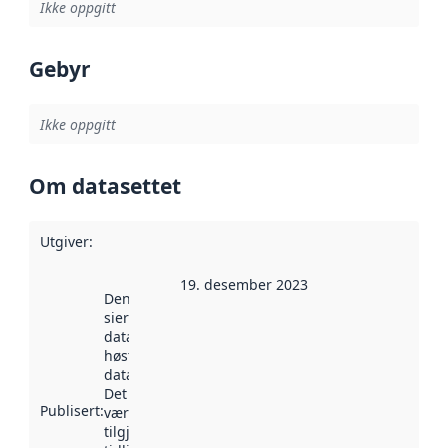
Ikke oppgitt
Gebyr
Ikke oppgitt
Om datasettet
Utgiver
:
19. desember 2023
Denne datoen
sier når
datasettet ble
høstet av
data.norge.no.
Det kan ha
Publisert
:
vært
tilgjengelig