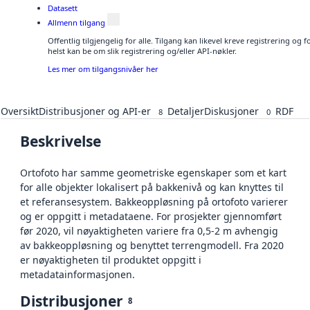
Datasett
Allmenn tilgang
Offentlig tilgjengelig for alle. Tilgang kan likevel kreve registrering o
helst kan be om slik registrering og/eller API-nøkler.
Les mer om tilgangsnivåer her
Oversikt
Distribusjoner og API-er
Detaljer
Diskusjoner
RDF
8
0
Beskrivelse
Ortofoto har samme geometriske egenskaper som et kart
for alle objekter lokalisert på bakkenivå og kan knyttes til
et referansesystem. Bakkeoppløsning på ortofoto varierer
og er oppgitt i metadataene. For prosjekter gjennomført
før 2020, vil nøyaktigheten variere fra 0,5-2 m avhengig
av bakkeoppløsning og benyttet terrengmodell. Fra 2020
er nøyaktigheten til produktet oppgitt i
metadatainformasjonen.
Distribusjoner
8