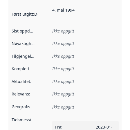
4. mai 1994
Først utgitt
:
Denne datoen sier når dataene i dette datasettet 
Sist oppdatert
:
Ikke oppgitt
Nøyaktighet
:
Ikke oppgitt
Tilgjengelighet
:
Ikke oppgitt
Kompletthet
:
Ikke oppgitt
Aktualitet
:
Ikke oppgitt
Relevans
:
Ikke oppgitt
Geografisk avgrensning
:
Ikke oppgitt
Tidsmessig avgrensning
:
Fra
:
2023-01-