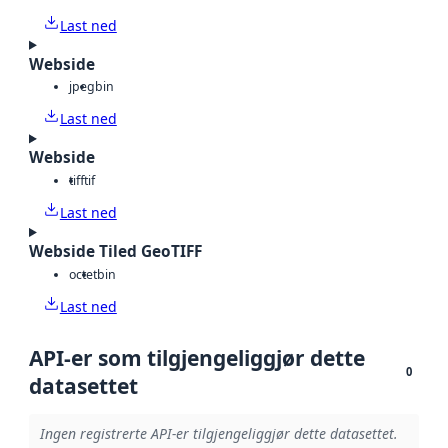
Last ned
Webside
jpeg
bin
Last ned
Webside
tiff
tif
Last ned
Webside Tiled GeoTIFF
octet
bin
Last ned
API-er som tilgjengeliggjør dette
0
datasettet
Ingen registrerte API-er tilgjengeliggjør dette datasettet.