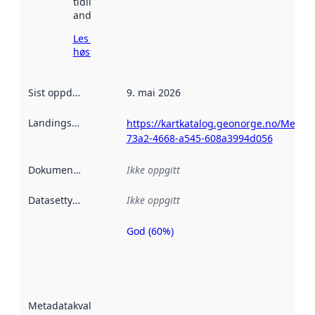
tidligere
andre steder.
Les mer om
høsting her
Sist oppdatert
:
9. mai 2026
Landingsside
:
https://kartkatalog.geonorge.no/Metad
73a2-4668-a545-608a3994d056
Dokumentasjon
:
Ikke oppgitt
Datasettype
:
Ikke oppgitt
God (60%)
Metadatakvalitet
er en indikator
på hvor godt
datasettene er
beskrevet ved
Metadatakvalitet
:
hjelp