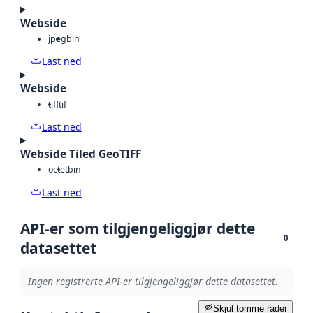
Webside
jpeg
bin
Last ned
Webside
tiff
tif
Last ned
Webside Tiled GeoTIFF
octet
bin
Last ned
API-er som tilgjengeliggjør dette
0
datasettet
Ingen registrerte API-er tilgjengeliggjør dette datasettet.
Skjul tomme rader