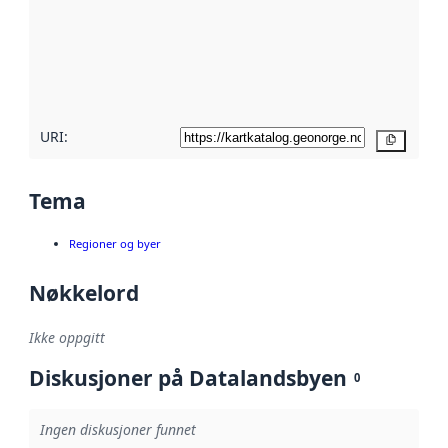
avmetadata.
Les mer om
metadatakvalitet
her
URI:
Kopier
Tema
Regioner og byer
Nøkkelord
Ikke oppgitt
Diskusjoner på Datalandsbyen
0
Ingen diskusjoner funnet