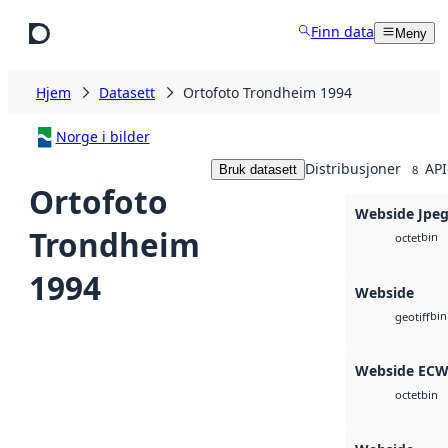
Hopp til hovedinnhold
Finn data
Meny
Hjem
Datasett
Ortofoto Trondheim 1994
Norge i bilder
Distribusjoner
API
Bruk datasett
8
Ortofoto
Webside Jpe
Trondheim
bin
octet
1994
Webside
bin
geotiff
Webside EC
bin
octet