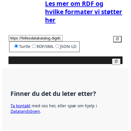
Les mer om RDF og
hvilke formater vi støtter
her
Kopier
Turtle
RDF/XML
JSON-LD
Kopier
Finner du det du leter etter?
Ta kontakt
med oss her, eller spør om hjelp i
Datalandsbyen
.