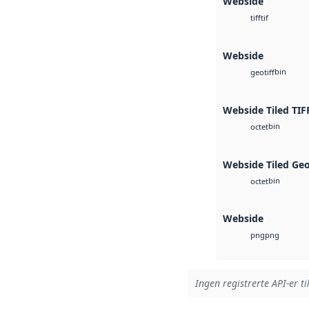
Webside
tif
tiff
Webside
bin
geotiff
Webside Tiled TIF
bin
octet
Webside Tiled Ge
bin
octet
Webside
png
png
Ingen registrerte API-er ti