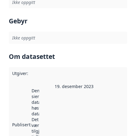
Ikke oppgitt
Gebyr
Ikke oppgitt
Om datasettet
Utgiver
:
19. desember 2023
Denne datoen
sier når
datasettet ble
høstet av
data.norge.no.
Det kan ha
Publisert
:
vært
tilgjengelig