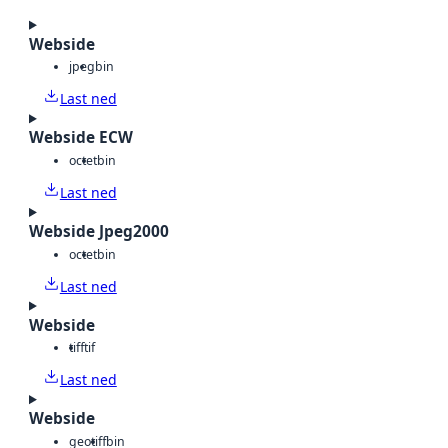
Webside
jpeg
bin
Last ned
Webside ECW
octet
bin
Last ned
Webside Jpeg2000
octet
bin
Last ned
Webside
tiff
tif
Last ned
Webside
geotiff
bin