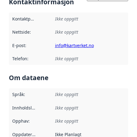
Kontaktinformasjon
Kontaktpunkt
:
Ikke oppgitt
Nettside
:
Ikke oppgitt
E-post
:
info@kartverket.no
Telefon
:
Ikke oppgitt
Om dataene
Språk
:
Ikke oppgitt
Innholdsleverandører
Ikke oppgitt
:
Opphav
:
Ikke oppgitt
Oppdateringsfrekvens
Ikke Planlagt
: