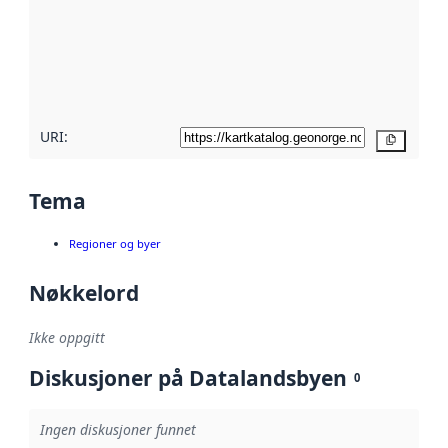
avmetadata.
Les mer om
metadatakvalitet
her
URI:
Kopier
Tema
Regioner og byer
Nøkkelord
Ikke oppgitt
Diskusjoner på Datalandsbyen
0
Ingen diskusjoner funnet