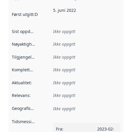
5. juni 2022
Først utgitt
:
Denne datoen sier når dataene i dette datasettet 
Sist oppdatert
:
Ikke oppgitt
Nøyaktighet
:
Ikke oppgitt
Tilgjengelighet
:
Ikke oppgitt
Kompletthet
:
Ikke oppgitt
Aktualitet
:
Ikke oppgitt
Relevans
:
Ikke oppgitt
Geografisk avgrensning
:
Ikke oppgitt
Tidsmessig avgrensning
:
Fra
:
2023-02-