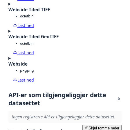
Webside Tiled TIFF
octet
bin
Last ned
Webside Tiled GeoTIFF
octet
bin
Last ned
Webside
png
png
Last ned
API-er som tilgjengeliggjør dette
0
datasettet
Ingen registrerte API-er tilgjengeliggjør dette datasettet.
Skjul tomme rader