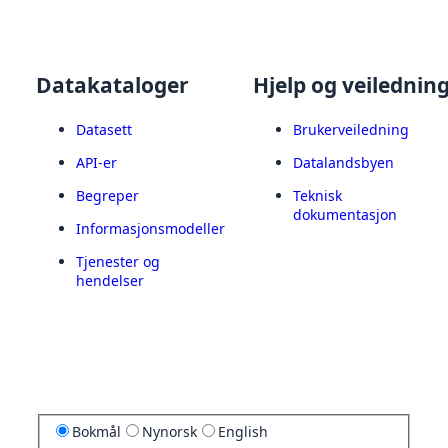
Datakataloger
Hjelp og veilednin
Datasett
Brukerveiledning
API-er
Datalandsbyen
Begreper
Teknisk
dokumentasjon
Informasjonsmodeller
Tjenester og
hendelser
Bokmål
Nynorsk
English