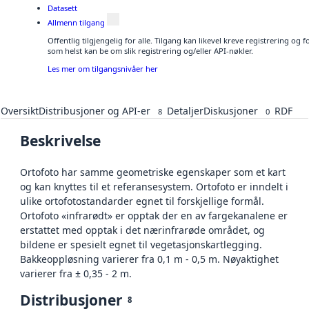
Datasett
Allmenn tilgang
Offentlig tilgjengelig for alle. Tilgang kan likevel kreve registrering og
som helst kan be om slik registrering og/eller API-nøkler.
Les mer om tilgangsnivåer her
Oversikt
Distribusjoner og API-er
Detaljer
Diskusjoner
RDF
8
0
Beskrivelse
Ortofoto har samme geometriske egenskaper som et kart
og kan knyttes til et referansesystem. Ortofoto er inndelt i
ulike ortofotostandarder egnet til forskjellige formål.
Ortofoto «infrarødt» er opptak der en av fargekanalene er
erstattet med opptak i det nærinfrarøde området, og
bildene er spesielt egnet til vegetasjonskartlegging.
Bakkeoppløsning varierer fra 0,1 m - 0,5 m. Nøyaktighet
varierer fra ± 0,35 - 2 m.
Distribusjoner
8