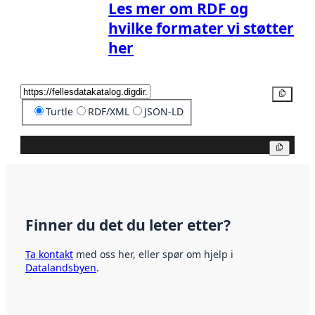
Les mer om RDF og
hvilke formater vi støtter
her
Kopier
Turtle
RDF/XML
JSON-LD
Kopier
Finner du det du leter etter?
Ta kontakt
med oss her, eller spør om hjelp i
Datalandsbyen
.