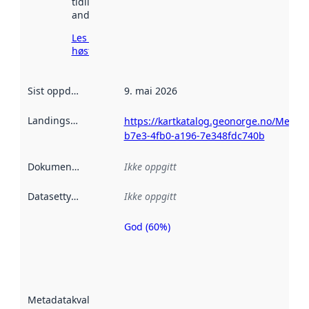
tidligere
andre steder.
Les mer om
høsting her
Sist oppdatert
:
9. mai 2026
Landingsside
:
https://kartkatalog.geonorge.no/Metad
b7e3-4fb0-a196-7e348fdc740b
Dokumentasjon
:
Ikke oppgitt
Datasettype
:
Ikke oppgitt
God (60%)
Metadatakvalitet
er en indikator
på hvor godt
datasettene er
beskrevet ved
Metadatakvalitet
:
hjelp