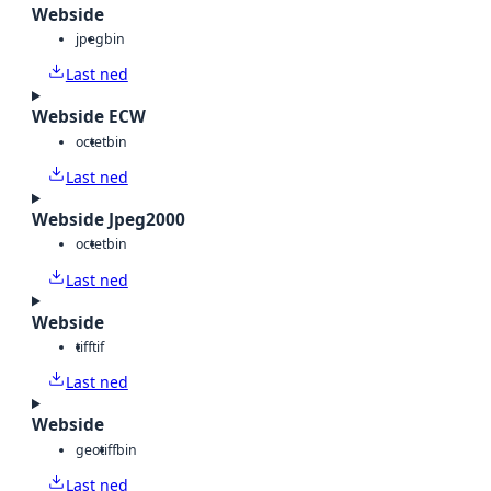
Webside
jpeg
bin
Last ned
Webside ECW
octet
bin
Last ned
Webside Jpeg2000
octet
bin
Last ned
Webside
tiff
tif
Last ned
Webside
geotiff
bin
Last ned