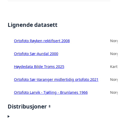
Lignende datasett
Ortofoto Røyken rektifisert 2008
Norg
Ortofoto Sør-Aurdal 2000
Norg
Høydedata Bilde Troms 2025
Kart
Ortofoto Sør-Varanger midlertidig ortofoto 2021
Norg
Ortofoto Larvik - Tjølling - Brunlanes 1966
Norg
Distribusjoner
8