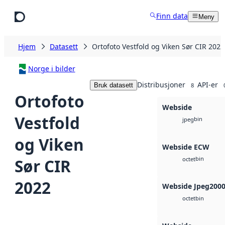
Hopp til hovedinnhold
Finn data
Meny
Hjem
Datasett
Ortofoto Vestfold og Viken Sør CIR 2022
Norge i bilder
Distribusjoner
API-er
Bruk datasett
8
Ortofoto
Webside
Vestfold
bin
jpeg
og Viken
Webside ECW
bin
Sør CIR
octet
2022
Webside Jpeg200
bin
octet