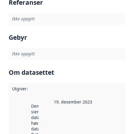
Referanser
Ikke oppgitt
Gebyr
Ikke oppgitt
Om datasettet
Utgiver
:
19. desember 2023
Denne datoen
sier når
datasettet ble
høstet av
data.norge.no.