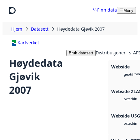
Hopp til hovedinnhold
Finn data
Meny
Hjem
Datasett
Høydedata Gjøvik 2007
Kartverket
Distribusjoner
API
Bruk datasett
5
Høydedata
Webside
Gjøvik
bin
geotiff
2007
Webside ZLA
bin
octet
Webside US
bin
octet