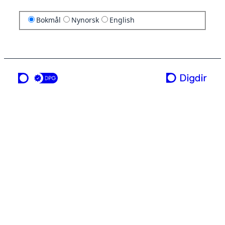
Bokmål
Nynorsk
English
en tjeneste fra