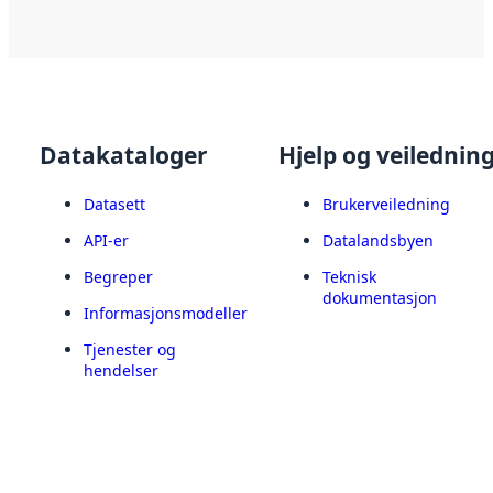
Datakataloger
Hjelp og veilednin
Datasett
Brukerveiledning
API-er
Datalandsbyen
Begreper
Teknisk
dokumentasjon
Informasjonsmodeller
Tjenester og
hendelser