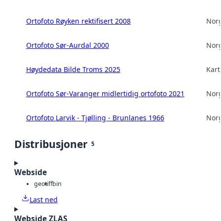
Ortofoto Røyken rektifisert 2008
Norg
Ortofoto Sør-Aurdal 2000
Norg
Høydedata Bilde Troms 2025
Kart
Ortofoto Sør-Varanger midlertidig ortofoto 2021
Norg
Ortofoto Larvik - Tjølling - Brunlanes 1966
Norg
Distribusjoner
5
Webside
geotiff
bin
Last ned
Webside ZLAS