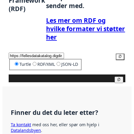
Framework
sender med.
(RDF)
Les mer om RDF og
hvilke formater vi støtter
her
Kopier
Turtle
RDF/XML
JSON-LD
Kopier
Finner du det du leter etter?
Ta kontakt
med oss her, eller spør om hjelp i
Datalandsbyen
.