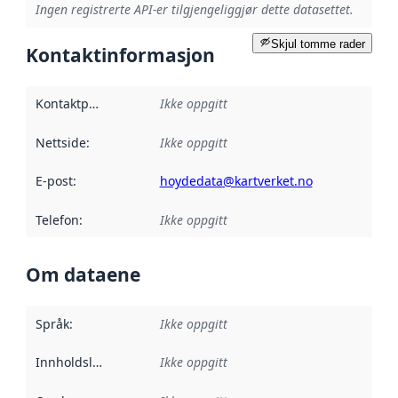
Ingen registrerte API-er tilgjengeliggjør dette datasettet.
Skjul tomme rader
Kontaktinformasjon
Kontaktpunkt
:
Ikke oppgitt
Nettside
:
Ikke oppgitt
E-post
:
hoydedata@kartverket.no
Telefon
:
Ikke oppgitt
Om dataene
Språk
:
Ikke oppgitt
Innholdsleverandører
Ikke oppgitt
: