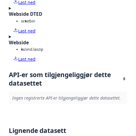
Last ned
Webside DTED
octet
bin
Last ned
Webside
laz
vnd.laszip
Last ned
API-er som tilgjengeliggjør dette
0
datasettet
Ingen registrerte API-er tilgjengeliggjør dette datasettet.
Lignende datasett