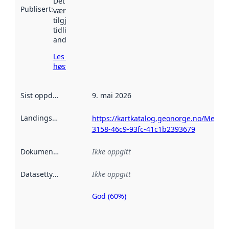
Det kan ha
Publisert
:
vært
tilgjengelig
tidligere
andre steder.
Les mer om
høsting her
Sist oppdatert
:
9. mai 2026
Landingsside
:
https://kartkatalog.geonorge.no/Metad
3158-46c9-93fc-41c1b2393679
Dokumentasjon
:
Ikke oppgitt
Datasettype
:
Ikke oppgitt
God (60%)
Metadatakvalitet
er en indikator
på hvor godt