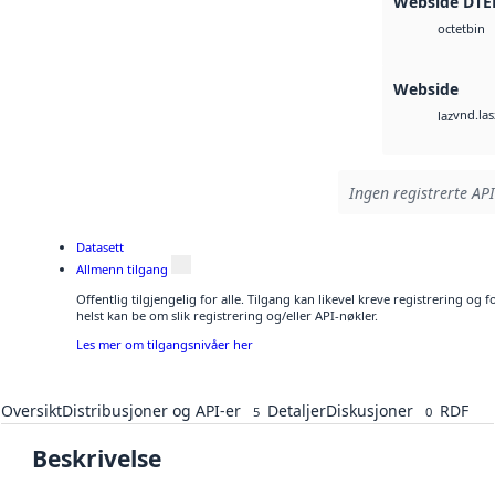
Webside DTE
bin
octet
Webside
vnd.las
laz
Ingen registrerte API
Datasett
Allmenn tilgang
Offentlig tilgjengelig for alle. Tilgang kan likevel kreve registrering o
helst kan be om slik registrering og/eller API-nøkler.
Les mer om tilgangsnivåer her
Oversikt
Distribusjoner og API-er
Detaljer
Diskusjoner
RDF
5
0
Beskrivelse