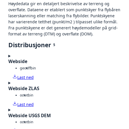
Høydedata gir en detaljert beskrivelse av terreng og
overflate. Dataene er etablert som punktskyer fra flybåren
laserskanning eller matching fra flybilder. Punktskyene
har varierende tetthet (punkt/m2 ) tilpasset ulike formål.
Fra punktskyene er det generert høydemodeller på grid-
format av terreng (DTM) og overflate (DOM).
Distribusjoner
5
Webside
geotiff
bin
Last ned
Webside ZLAS
octet
bin
Last ned
Webside USGS DEM
octet
bin