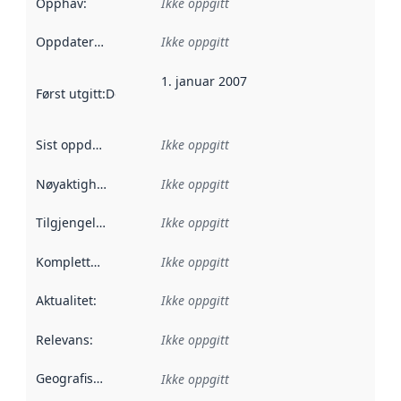
Opphav
:
Ikke oppgitt
Oppdateringsfrekvens
Ikke oppgitt
:
1. januar 2007
Først utgitt
:
Denne datoen sier når dataene i dette datasettet 
Sist oppdatert
:
Ikke oppgitt
Nøyaktighet
:
Ikke oppgitt
Tilgjengelighet
:
Ikke oppgitt
Kompletthet
:
Ikke oppgitt
Aktualitet
:
Ikke oppgitt
Relevans
:
Ikke oppgitt
Geografisk avgrensning
:
Ikke oppgitt