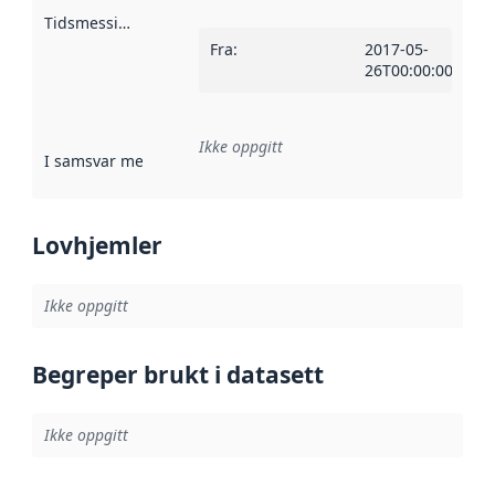
Tidsmessig avgrensning
:
Fra
:
2017-05-
26T00:00:00Z
Ikke oppgitt
I samsvar med
:
Referanse til en implementasjonsregel eller a
Lovhjemler
Ikke oppgitt
Begreper brukt i datasett
Ikke oppgitt