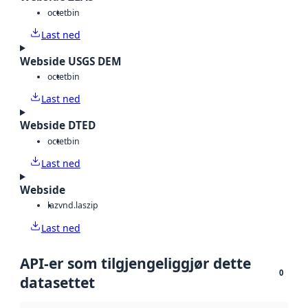
octet
bin
Last ned
Webside USGS DEM
octet
bin
Last ned
Webside DTED
octet
bin
Last ned
Webside
laz
vnd.laszip
Last ned
API-er som tilgjengeliggjør dette
0
datasettet