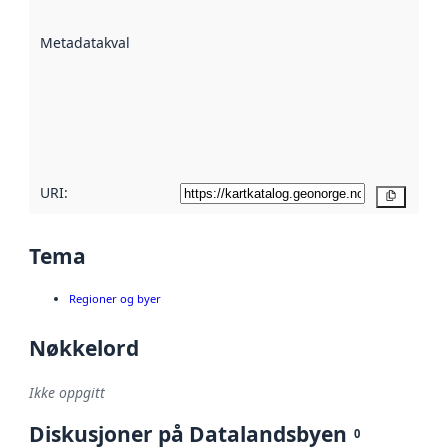
datasettene er
beskrevet ved
Metadatakvalitet
:
hjelp
avmetadata.
Les mer om
metadatakvalitet
her
URI:
Kopier
Tema
Regioner og byer
Nøkkelord
Ikke oppgitt
Diskusjoner på Datalandsbyen
0