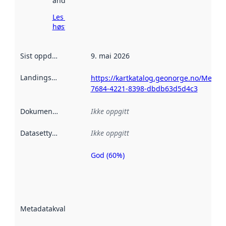
andre steder.
Les mer om
høsting her
Sist oppdatert
:
9. mai 2026
Landingsside
:
https://kartkatalog.geonorge.no/Metad
7684-4221-8398-dbdb63d5d4c3
Dokumentasjon
:
Ikke oppgitt
Datasettype
:
Ikke oppgitt
God (60%)
Metadatakvalitet
er en indikator
på hvor godt
datasettene er
beskrevet ved
Metadatakvalitet
:
hjelp
avmetadata.