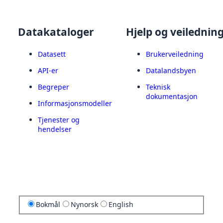
Datakataloger
Hjelp og veilednin
Datasett
Brukerveiledning
API-er
Datalandsbyen
Begreper
Teknisk
dokumentasjon
Informasjonsmodeller
Tjenester og
hendelser
Bokmål
Nynorsk
English