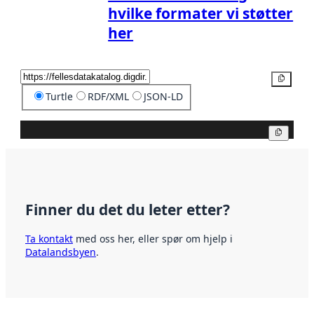
hvilke formater vi støtter
her
Kopier
Turtle
RDF/XML
JSON-LD
Kopier
Finner du det du leter etter?
Ta kontakt
med oss her, eller spør om hjelp i
Datalandsbyen
.