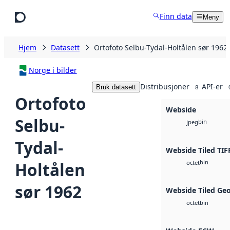
Hopp til hovedinnhold
Finn data
Meny
Hjem
Datasett
Ortofoto Selbu-Tydal-Holtålen sør 1962
Norge i bilder
Distribusjoner
API-er
Bruk datasett
8
Ortofoto
Webside
Selbu-
bin
jpeg
Tydal-
Webside Tiled TIF
bin
Holtålen
octet
sør 1962
Webside Tiled Ge
bin
octet