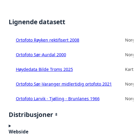
Lignende datasett
Ortofoto Røyken rektifisert 2008
Norg
Ortofoto Sør-Aurdal 2000
Norg
Høydedata Bilde Troms 2025
Kart
Ortofoto Sør-Varanger midlertidig ortofoto 2021
Norg
Ortofoto Larvik - Tjølling - Brunlanes 1966
Norg
Distribusjoner
8
Webside