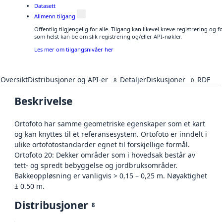
Datasett
Allmenn tilgang
Offentlig tilgjengelig for alle. Tilgang kan likevel kreve registrering og
som helst kan be om slik registrering og/eller API-nøkler.
Les mer om tilgangsnivåer her
Oversikt
Distribusjoner og API-er
Detaljer
Diskusjoner
RDF
8
0
Beskrivelse
Ortofoto har samme geometriske egenskaper som et kart
og kan knyttes til et referansesystem. Ortofoto er inndelt i
ulike ortofotostandarder egnet til forskjellige formål.
Ortofoto 20: Dekker områder som i hovedsak består av
tett- og spredt bebyggelse og jordbruksområder.
Bakkeoppløsning er vanligvis > 0,15 – 0,25 m. Nøyaktighet
± 0.50 m.
Distribusjoner
8