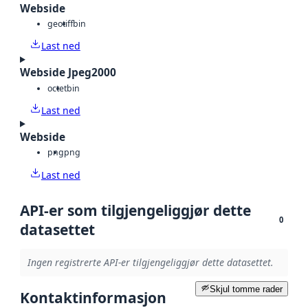
Webside
geotiff
bin
Last ned
Webside Jpeg2000
octet
bin
Last ned
Webside
png
png
Last ned
API-er som tilgjengeliggjør dette
0
datasettet
Ingen registrerte API-er tilgjengeliggjør dette datasettet.
Skjul tomme rader
Kontaktinformasjon