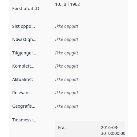
10. juli 1962
Først utgitt
:
Denne datoen sier når dataene i dette datasettet 
Sist oppdatert
:
Ikke oppgitt
Nøyaktighet
:
Ikke oppgitt
Tilgjengelighet
:
Ikke oppgitt
Kompletthet
:
Ikke oppgitt
Aktualitet
:
Ikke oppgitt
Relevans
:
Ikke oppgitt
Geografisk avgrensning
:
Ikke oppgitt
Tidsmessig avgrensning
:
Fra
:
2016-03-
30T00:00:00Z