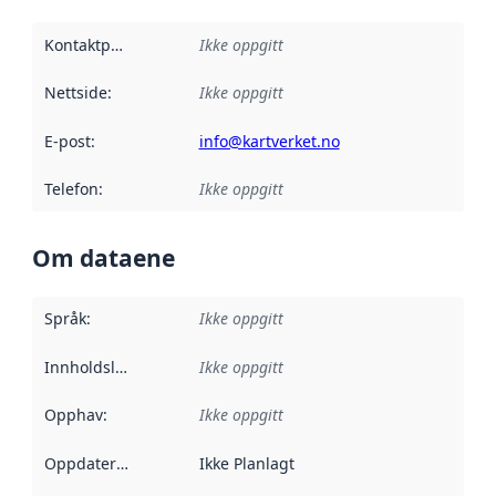
Kontaktpunkt
:
Ikke oppgitt
Nettside
:
Ikke oppgitt
E-post
:
info@kartverket.no
Telefon
:
Ikke oppgitt
Om dataene
Språk
:
Ikke oppgitt
Innholdsleverandører
Ikke oppgitt
:
Opphav
:
Ikke oppgitt
Oppdateringsfrekvens
Ikke Planlagt
: