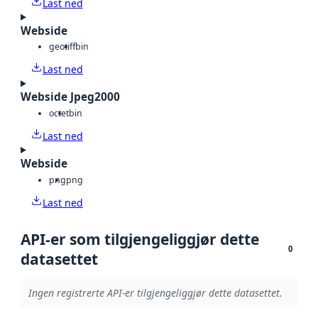
Last ned
Webside
geotiff
bin
Last ned
Webside Jpeg2000
octet
bin
Last ned
Webside
png
png
Last ned
API-er som tilgjengeliggjør dette
0
datasettet
Ingen registrerte API-er tilgjengeliggjør dette datasettet.