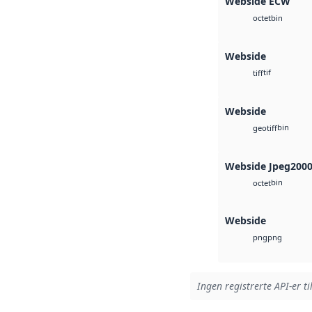
Webside ECW
bin
octet
Webside
tif
tiff
Webside
bin
geotiff
Webside Jpeg200
bin
octet
Webside
png
png
Ingen registrerte API-er ti