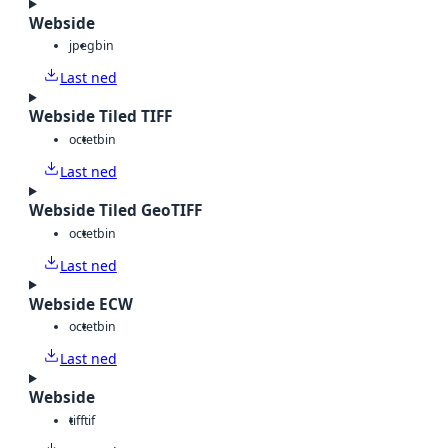
Webside
jpeg
bin
Last ned
Webside Tiled TIFF
octet
bin
Last ned
Webside Tiled GeoTIFF
octet
bin
Last ned
Webside ECW
octet
bin
Last ned
Webside
tiff
tif