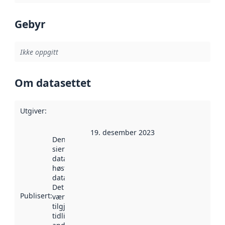
Gebyr
Ikke oppgitt
Om datasettet
Utgiver
:
19. desember 2023
Denne datoen
sier når
datasettet ble
høstet av
data.norge.no.
Det kan ha
Publisert
:
vært
tilgjengelig
tidligere