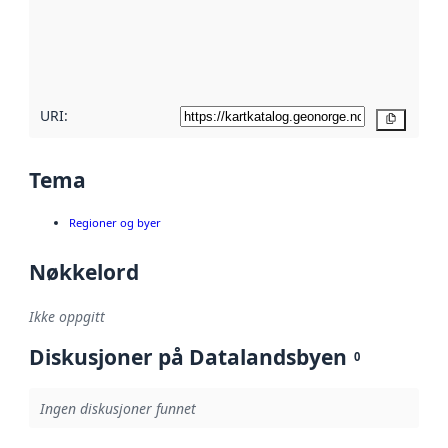
Les mer om
metadatakvalitet
her
URI:
Kopier
Tema
Regioner og byer
Nøkkelord
Ikke oppgitt
Diskusjoner på Datalandsbyen
0
Ingen diskusjoner funnet