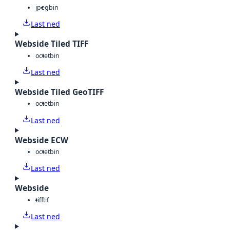
jpeg
bin
Last ned
Webside Tiled TIFF
octet
bin
Last ned
Webside Tiled GeoTIFF
octet
bin
Last ned
Webside ECW
octet
bin
Last ned
Webside
tiff
tif
Last ned