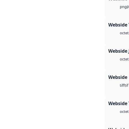
p
png
Webside 
octet
Webside 
octet
Webside
tif
tiff
Webside 
octet