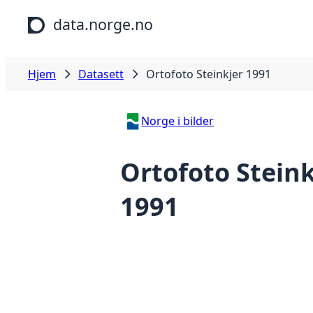
Hopp til hovedinnhold
data.norge.no
Hjem
Datasett
Ortofoto Steinkjer 1991
Norge i bilder
Ortofoto Steink
1991