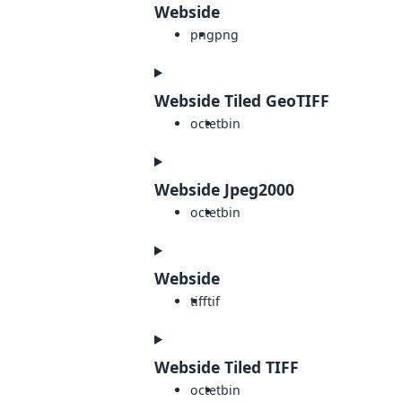
Webside
png
png
Webside Tiled GeoTIFF
octet
bin
Webside Jpeg2000
octet
bin
Webside
tiff
tif
Webside Tiled TIFF
octet
bin