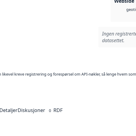
Webside
geoti
Ingen registrert
datasettet.
kan likevel kreve registrering og forespørsel om API-nøkler, så lenge hvem som
Detaljer
Diskusjoner
RDF
0