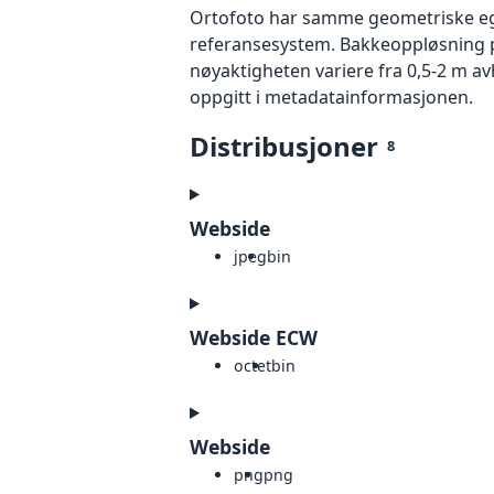
Ortofoto har samme geometriske egen
referansesystem. Bakkeoppløsning på
nøyaktigheten variere fra 0,5-2 m a
oppgitt i metadatainformasjonen.
Distribusjoner
8
Webside
jpeg
bin
Webside ECW
octet
bin
Webside
png
png