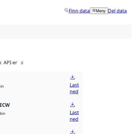
Finn data
Del data
Meny
API-er
8
0
Last
bin
ned
 ECW
Last
bin
ned