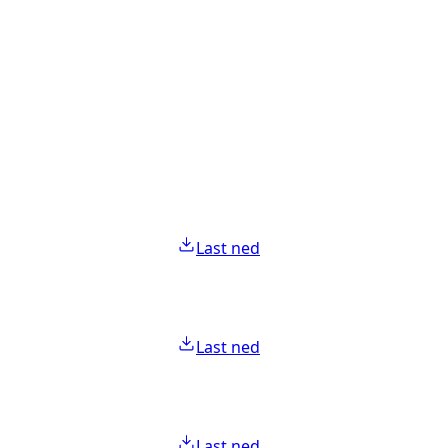
Last ned
Last ned
Last ned