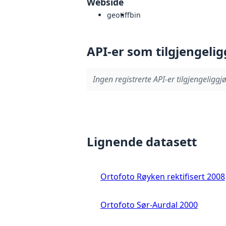
Webside
geotiff
bin
API-er som tilgjengelig
Ingen registrerte API-er tilgjengeliggjø
Lignende datasett
Ortofoto Røyken rektifisert 2008
Ortofoto Sør-Aurdal 2000