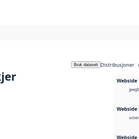
Distribusjoner
Bruk datasett
jer
Webside
jpeg
Webside
octet
Webside