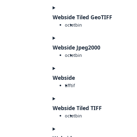
Webside Tiled GeoTIFF
octet
bin
Webside Jpeg2000
octet
bin
Webside
tiff
tif
Webside Tiled TIFF
octet
bin