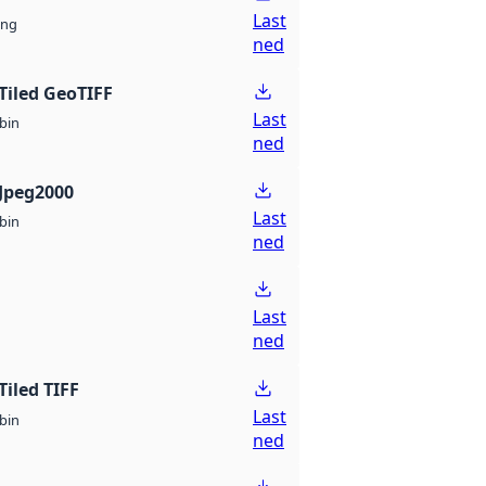
Last
ng
ned
Tiled GeoTIFF
Last
bin
ned
Jpeg2000
Last
bin
ned
Last
ned
Tiled TIFF
Last
bin
ned