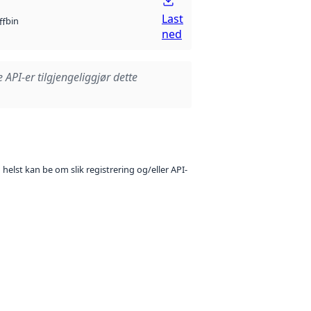
Last
bin
ff
ned
e API-er tilgjengeliggjør dette
 helst kan be om slik registrering og/eller API-