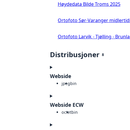
Høydedata Bilde Troms 2025
Ortofoto Sør-Varanger midlertid
Ortofoto Larvik - Tjølling - Brunl
Distribusjoner
8
Webside
jpeg
bin
Webside ECW
octet
bin