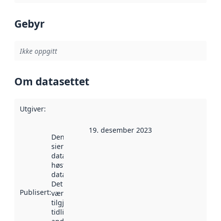
Gebyr
Ikke oppgitt
Om datasettet
Utgiver
:
19. desember 2023
Denne datoen
sier når
datasettet ble
høstet av
data.norge.no.
Det kan ha
Publisert
:
vært
tilgjengelig
tidligere