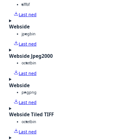
tiff
tif
Last ned
Webside
jpeg
bin
Last ned
Webside Jpeg2000
octet
bin
Last ned
Webside
png
png
Last ned
Webside Tiled TIFF
octet
bin
Last ned