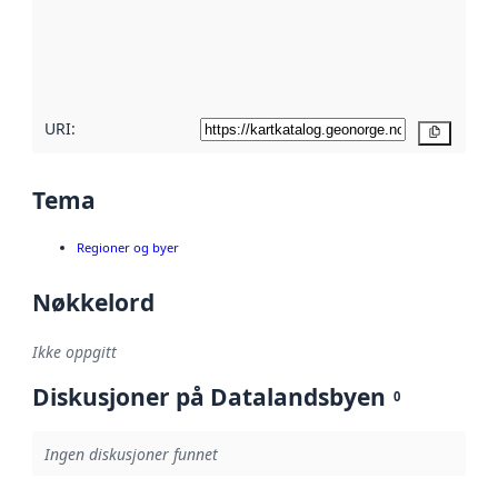
Les mer om
metadatakvalitet
her
URI:
Kopier
Tema
Regioner og byer
Nøkkelord
Ikke oppgitt
Diskusjoner på Datalandsbyen
0
Ingen diskusjoner funnet