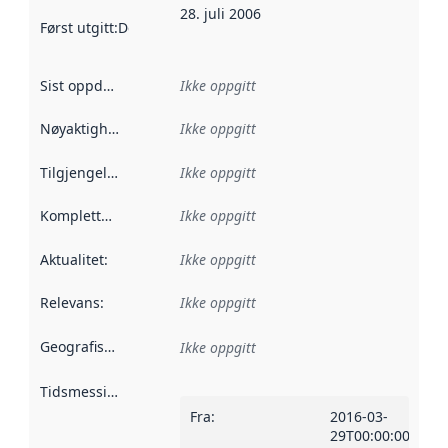
28. juli 2006
Først utgitt
:
Denne datoen sier når dataene i dette datasettet 
Sist oppdatert
:
Ikke oppgitt
Nøyaktighet
:
Ikke oppgitt
Tilgjengelighet
:
Ikke oppgitt
Kompletthet
:
Ikke oppgitt
Aktualitet
:
Ikke oppgitt
Relevans
:
Ikke oppgitt
Geografisk avgrensning
:
Ikke oppgitt
Tidsmessig avgrensning
:
Fra
:
2016-03-
29T00:00:00Z