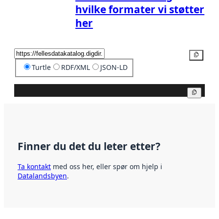
hvilke formater vi støtter
her
Kopier
Turtle
RDF/XML
JSON-LD
Kopier
Finner du det du leter etter?
Ta kontakt
med oss her, eller spør om hjelp i
Datalandsbyen
.