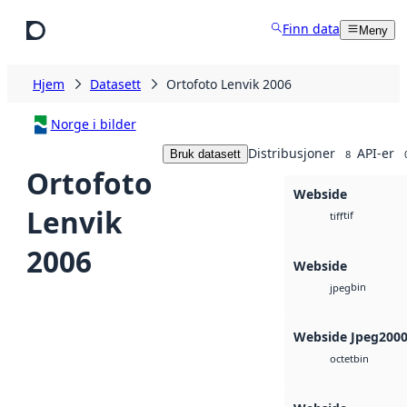
Hopp til hovedinnhold
Finn data
Meny
Hjem
Datasett
Ortofoto Lenvik 2006
Norge i bilder
Distribusjoner
API-er
Bruk datasett
8
Ortofoto
Webside
Lenvik
tif
tiff
2006
Webside
bin
jpeg
Webside Jpeg200
bin
octet