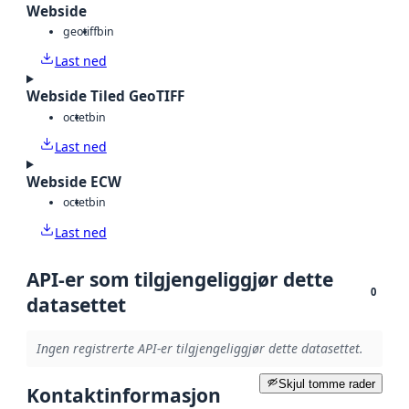
Webside
geotiff
bin
Last ned
Webside Tiled GeoTIFF
octet
bin
Last ned
Webside ECW
octet
bin
Last ned
API-er som tilgjengeliggjør dette
0
datasettet
Ingen registrerte API-er tilgjengeliggjør dette datasettet.
Skjul tomme rader
Kontaktinformasjon