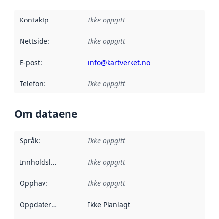
Kontaktpunkt
:
Ikke oppgitt
Nettside
:
Ikke oppgitt
E-post
:
info@kartverket.no
Telefon
:
Ikke oppgitt
Om dataene
Språk
:
Ikke oppgitt
Innholdsleverandører
Ikke oppgitt
:
Opphav
:
Ikke oppgitt
Oppdateringsfrekvens
Ikke Planlagt
: