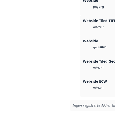
Webside
png
png
Webside Tiled TIF
bin
octet
Webside
bin
geotiff
Webside Tiled Ge
bin
octet
Webside ECW
bin
octet
Ingen registrerte API-er ti