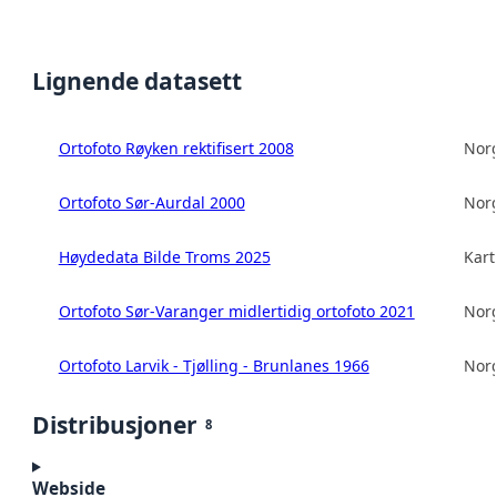
Lignende datasett
Ortofoto Røyken rektifisert 2008
Norg
Ortofoto Sør-Aurdal 2000
Norg
Høydedata Bilde Troms 2025
Kart
Ortofoto Sør-Varanger midlertidig ortofoto 2021
Norg
Ortofoto Larvik - Tjølling - Brunlanes 1966
Norg
Distribusjoner
8
Webside