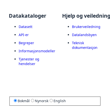
Datakataloger
Hjelp og veilednin
Datasett
Brukerveiledning
API-er
Datalandsbyen
Begreper
Teknisk
dokumentasjon
Informasjonsmodeller
Tjenester og
hendelser
Bokmål
Nynorsk
English