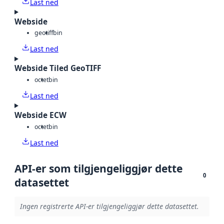
Last ned
Webside
geotiff
bin
Last ned
Webside Tiled GeoTIFF
octet
bin
Last ned
Webside ECW
octet
bin
Last ned
API-er som tilgjengeliggjør dette
0
datasettet
Ingen registrerte API-er tilgjengeliggjør dette datasettet.