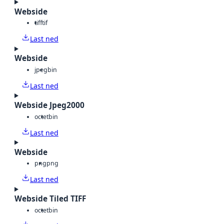
Webside
tiff
tif
Last ned
Webside
jpeg
bin
Last ned
Webside Jpeg2000
octet
bin
Last ned
Webside
png
png
Last ned
Webside Tiled TIFF
octet
bin