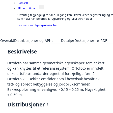
Datasett
Allmenn tilgang
Offentlig tilgjengelig for alle. Tilgang kan likevel kreve registrering og
som helst kan be om slik registrering og/eller API-nøkler.
Les mer om tilgangsnivåer her
Oversikt
Distribusjoner og API-er
Detaljer
Diskusjoner
RDF
8
0
Beskrivelse
Ortofoto har samme geometriske egenskaper som et kart
og kan knyttes til et referansesystem. Ortofoto er inndelt i
ulike ortofotostandarder egnet til forskjellige formål.
Ortofoto 20: Dekker områder som i hovedsak består av
tett- og spredt bebyggelse og jordbruksområder.
Bakkeoppløsning er vanligvis > 0,15 – 0,25 m. Nøyaktighet
± 0.50 m.
Distribusjoner
8