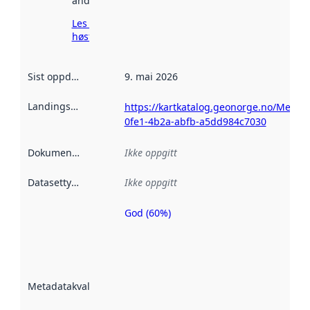
andre steder.
Les mer om
høsting her
Sist oppdatert
:
9. mai 2026
Landingsside
:
https://kartkatalog.geonorge.no/Metad
0fe1-4b2a-abfb-a5dd984c7030
Dokumentasjon
:
Ikke oppgitt
Datasettype
:
Ikke oppgitt
God (60%)
Metadatakvalitet
er en indikator
på hvor godt
datasettene er
beskrevet ved
Metadatakvalitet
:
hjelp
avmetadata.