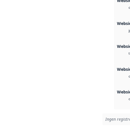
Websi
Websi
Websi
t
Websid
Websi
Ingen registre