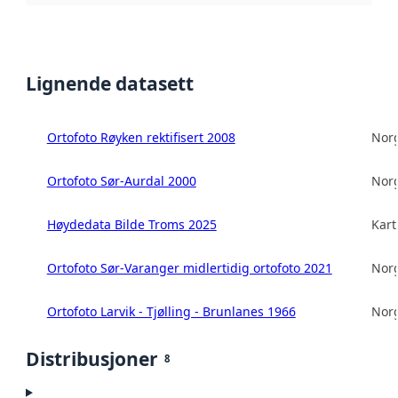
Lignende datasett
Ortofoto Røyken rektifisert 2008
Norg
Ortofoto Sør-Aurdal 2000
Norg
Høydedata Bilde Troms 2025
Kart
Ortofoto Sør-Varanger midlertidig ortofoto 2021
Norg
Ortofoto Larvik - Tjølling - Brunlanes 1966
Norg
Distribusjoner
8