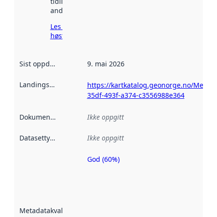
tidligere
andre steder.
Les mer om
høsting her
Sist oppdatert
:
9. mai 2026
Landingsside
:
https://kartkatalog.geonorge.no/Metad
35df-493f-a374-c3556988e364
Dokumentasjon
:
Ikke oppgitt
Datasettype
:
Ikke oppgitt
God (60%)
Metadatakvalitet
er en indikator
på hvor godt
datasettene er
beskrevet ved
Metadatakvalitet
:
hjelp