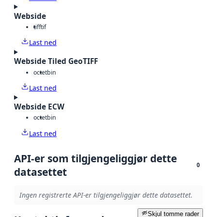
Webside
tiff
tif
Last ned
Webside Tiled GeoTIFF
octet
bin
Last ned
Webside ECW
octet
bin
Last ned
API-er som tilgjengeliggjør dette
0
datasettet
Ingen registrerte API-er tilgjengeliggjør dette datasettet.
Skjul tomme rader