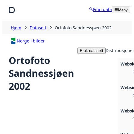
Hopp til hovedinnhold
Finn data
Meny
Hjem
Datasett
Ortofoto Sandnessjøen 2002
Norge i bilder
Distribusjone
Bruk datasett
Ortofoto
Websi
Sandnessjøen
2002
Websi
g
Websid