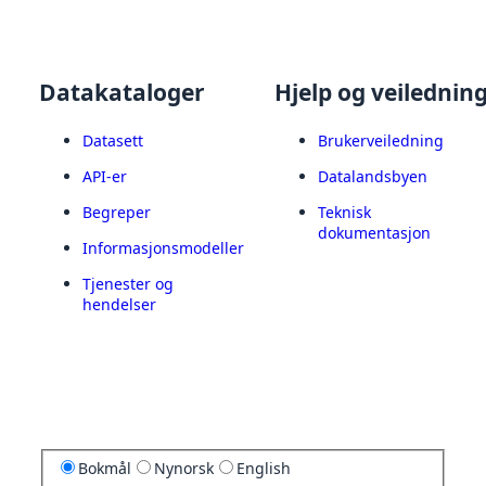
Datakataloger
Hjelp og veilednin
Datasett
Brukerveiledning
API-er
Datalandsbyen
Begreper
Teknisk
dokumentasjon
Informasjonsmodeller
Tjenester og
hendelser
Bokmål
Nynorsk
English