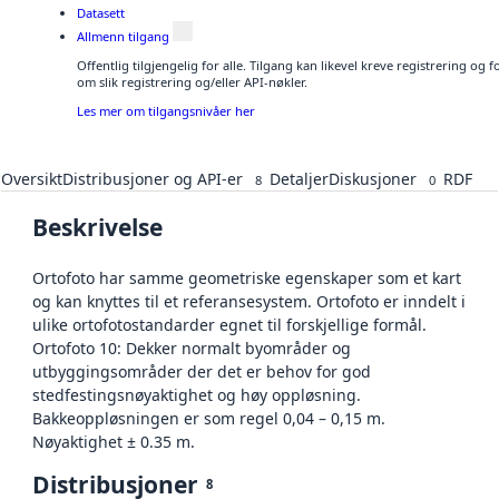
Datasett
Allmenn tilgang
Offentlig tilgjengelig for alle. Tilgang kan likevel kreve registrering o
om slik registrering og/eller API-nøkler.
Les mer om tilgangsnivåer her
Oversikt
Distribusjoner og API-er
Detaljer
Diskusjoner
RDF
8
0
Beskrivelse
Ortofoto har samme geometriske egenskaper som et kart
og kan knyttes til et referansesystem. Ortofoto er inndelt i
ulike ortofotostandarder egnet til forskjellige formål.
Ortofoto 10: Dekker normalt byområder og
utbyggingsområder der det er behov for god
stedfestingsnøyaktighet og høy oppløsning.
Bakkeoppløsningen er som regel 0,04 – 0,15 m.
Nøyaktighet ± 0.35 m.
Distribusjoner
8