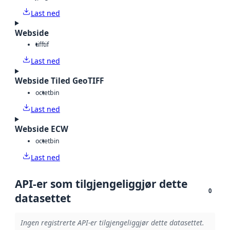
Last ned
Webside
tiff
tif
Last ned
Webside Tiled GeoTIFF
octet
bin
Last ned
Webside ECW
octet
bin
Last ned
API-er som tilgjengeliggjør dette
0
datasettet
Ingen registrerte API-er tilgjengeliggjør dette datasettet.