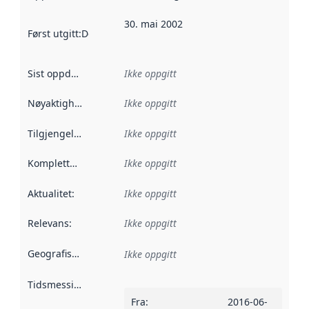
30. mai 2002
Først utgitt
:
Denne datoen sier når dataene i dette datasettet 
Sist oppdatert
:
Ikke oppgitt
Nøyaktighet
:
Ikke oppgitt
Tilgjengelighet
:
Ikke oppgitt
Kompletthet
:
Ikke oppgitt
Aktualitet
:
Ikke oppgitt
Relevans
:
Ikke oppgitt
Geografisk avgrensning
:
Ikke oppgitt
Tidsmessig avgrensning
:
Fra
:
2016-06-