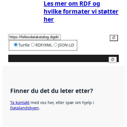
Les mer om RDF og
hvilke formater vi støtter
her
Kopier
Turtle
RDF/XML
JSON-LD
Kopier
Finner du det du leter etter?
Ta kontakt
med oss her, eller spør om hjelp i
Datalandsbyen
.