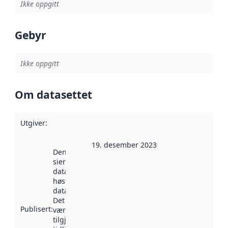
Ikke oppgitt
Gebyr
Ikke oppgitt
Om datasettet
Utgiver
:
19. desember 2023
Denne datoen
sier når
datasettet ble
høstet av
data.norge.no.
Det kan ha
Publisert
:
vært
tilgjengelig