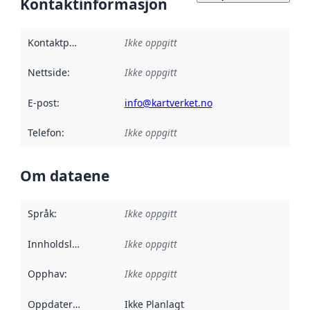
Kontaktinformasjon
Kontaktpunkt
:
Ikke oppgitt
Nettside
:
Ikke oppgitt
E-post
:
info@kartverket.no
Telefon
:
Ikke oppgitt
Om dataene
Språk
:
Ikke oppgitt
Innholdsleverandører
Ikke oppgitt
:
Opphav
:
Ikke oppgitt
Oppdateringsfrekvens
Ikke Planlagt
: