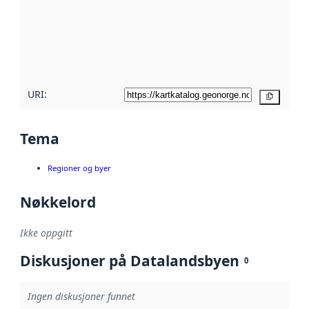
avmetadata.
Les mer om
metadatakvalitet
her
URI:
Kopier
Tema
Regioner og byer
Nøkkelord
Ikke oppgitt
Diskusjoner på Datalandsbyen
0
Ingen diskusjoner funnet