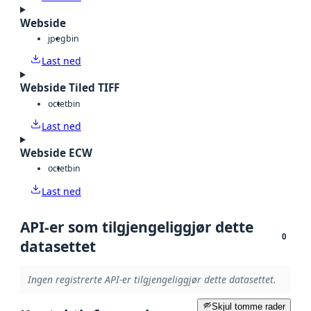
Webside
jpeg
bin
Last ned
Webside Tiled TIFF
octet
bin
Last ned
Webside ECW
octet
bin
Last ned
API-er som tilgjengeliggjør dette
0
datasettet
Ingen registrerte API-er tilgjengeliggjør dette datasettet.
Skjul tomme rader