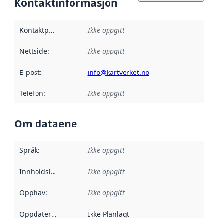
Kontaktinformasjon
Kontaktpunkt
:
Ikke oppgitt
Nettside
:
Ikke oppgitt
E-post
:
info@kartverket.no
Telefon
:
Ikke oppgitt
Om dataene
Språk
:
Ikke oppgitt
Innholdsleverandører
Ikke oppgitt
:
Opphav
:
Ikke oppgitt
Oppdateringsfrekvens
Ikke Planlagt
: