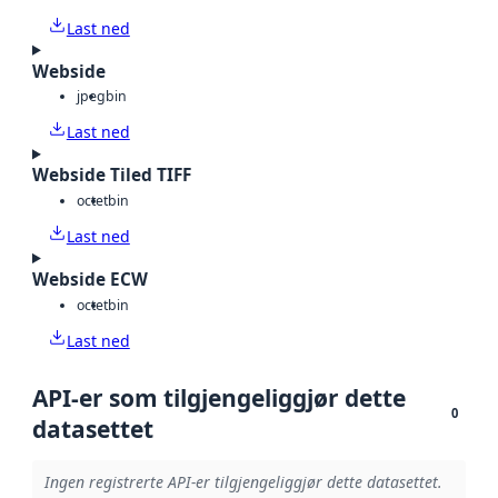
Last ned
Webside
jpeg
bin
Last ned
Webside Tiled TIFF
octet
bin
Last ned
Webside ECW
octet
bin
Last ned
API-er som tilgjengeliggjør dette
0
datasettet
Ingen registrerte API-er tilgjengeliggjør dette datasettet.