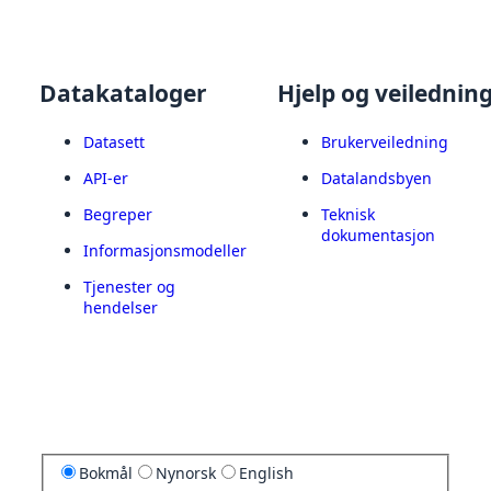
Datakataloger
Hjelp og veilednin
Datasett
Brukerveiledning
API-er
Datalandsbyen
Begreper
Teknisk
dokumentasjon
Informasjonsmodeller
Tjenester og
hendelser
Bokmål
Nynorsk
English