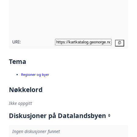
avmetadata.
Les mer om
metadatakvalitet
her
URI:
Kopier
Tema
Regioner og byer
Nøkkelord
Ikke oppgitt
Diskusjoner på Datalandsbyen
0
Ingen diskusjoner funnet