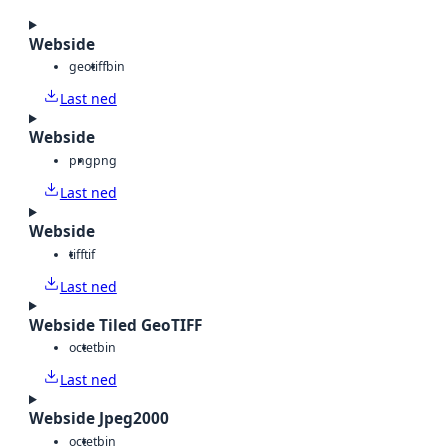
Webside
geotiff
bin
Last ned
Webside
png
png
Last ned
Webside
tiff
tif
Last ned
Webside Tiled GeoTIFF
octet
bin
Last ned
Webside Jpeg2000
octet
bin