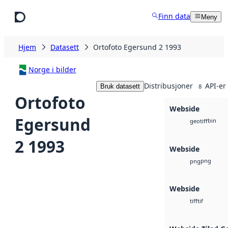
Hopp til hovedinnhold
Finn data
Meny
Hjem
Datasett
Ortofoto Egersund 2 1993
Norge i bilder
Distribusjoner
API-er
Bruk datasett
8
Ortofoto
Webside
Egersund
bin
geotiff
2 1993
Webside
png
png
Webside
tif
tiff