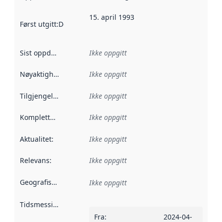
15. april 1993
Først utgitt
:
Denne datoen sier når dataene i dette datasettet 
Sist oppdatert
:
Ikke oppgitt
Nøyaktighet
:
Ikke oppgitt
Tilgjengelighet
:
Ikke oppgitt
Kompletthet
:
Ikke oppgitt
Aktualitet
:
Ikke oppgitt
Relevans
:
Ikke oppgitt
Geografisk avgrensning
:
Ikke oppgitt
Tidsmessig avgrensning
:
Fra
:
2024-04-