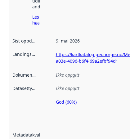
tidligere
andre steder.
Les mer om
høsting her
Sist oppdatert
:
9. mai 2026
Landingsside
:
https://kartkatalog.geonorge.no/Metad
a03e-4096-b6f4-69a2efbf94d1
Dokumentasjon
:
Ikke oppgitt
Datasettype
:
Ikke oppgitt
God (60%)
Metadatakvalitet
er en indikator
på hvor godt
datasettene er
beskrevet ved
Metadatakvalitet
:
hjelp