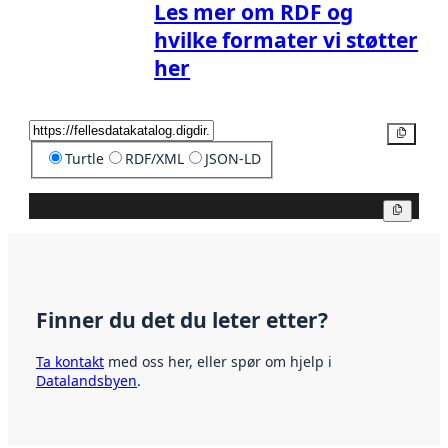
Les mer om RDF og
hvilke formater vi støtter
her
Kopier
Turtle
RDF/XML
JSON-LD
Kopier
Finner du det du leter etter?
Ta kontakt
med oss her, eller spør om hjelp i
Datalandsbyen
.