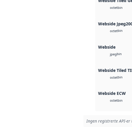
Webside Tiled G
bin
octet
Webside Jpeg20
bin
octet
Webside
bin
jpeg
Webside Tiled TI
bin
octet
Webside ECW
bin
octet
Ingen registrerte API-er 