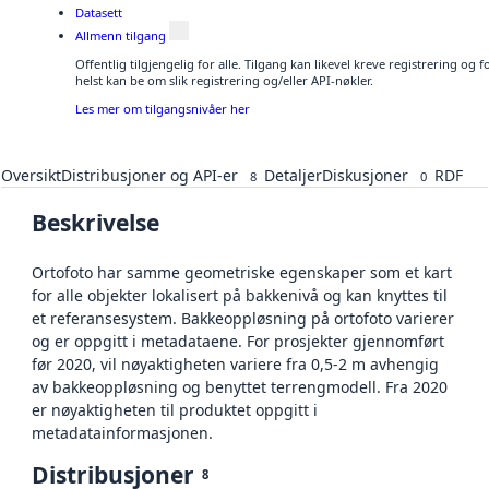
Datasett
Allmenn tilgang
Offentlig tilgjengelig for alle. Tilgang kan likevel kreve registrering o
helst kan be om slik registrering og/eller API-nøkler.
Les mer om tilgangsnivåer her
Oversikt
Distribusjoner og API-er
Detaljer
Diskusjoner
RDF
8
0
Beskrivelse
Ortofoto har samme geometriske egenskaper som et kart
for alle objekter lokalisert på bakkenivå og kan knyttes til
et referansesystem. Bakkeoppløsning på ortofoto varierer
og er oppgitt i metadataene. For prosjekter gjennomført
før 2020, vil nøyaktigheten variere fra 0,5-2 m avhengig
av bakkeoppløsning og benyttet terrengmodell. Fra 2020
er nøyaktigheten til produktet oppgitt i
metadatainformasjonen.
Distribusjoner
8