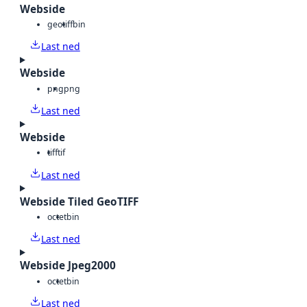
Webside
geotiff
bin
Last ned
Webside
png
png
Last ned
Webside
tiff
tif
Last ned
Webside Tiled GeoTIFF
octet
bin
Last ned
Webside Jpeg2000
octet
bin
Last ned