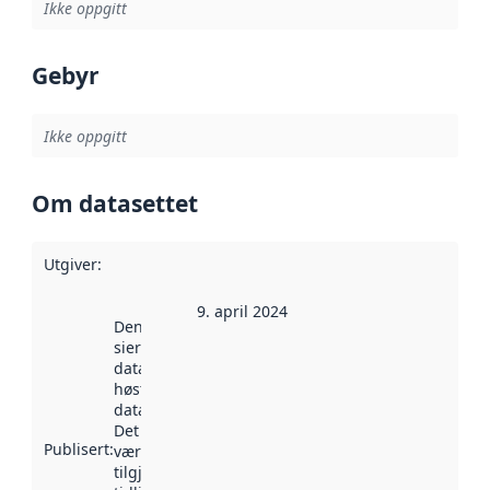
Ikke oppgitt
Gebyr
Ikke oppgitt
Om datasettet
Utgiver
:
9. april 2024
Denne datoen
sier når
datasettet ble
høstet av
data.norge.no.
Det kan ha
Publisert
:
vært
tilgjengelig