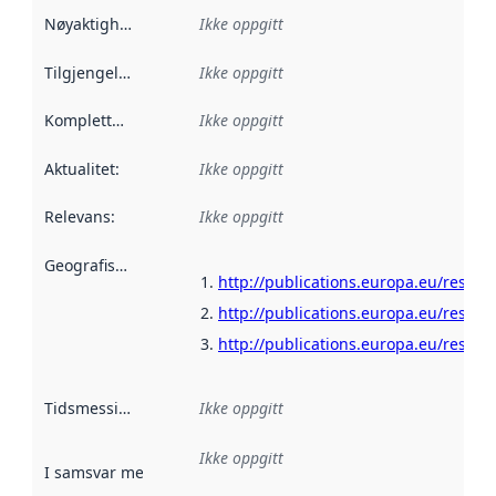
Nøyaktighet
:
Ikke oppgitt
Tilgjengelighet
:
Ikke oppgitt
Kompletthet
:
Ikke oppgitt
Aktualitet
:
Ikke oppgitt
Relevans
:
Ikke oppgitt
Geografisk avgrensning
:
http://publications.europa.eu/resour
http://publications.europa.eu/resour
http://publications.europa.eu/resour
Tidsmessig avgrensning
Ikke oppgitt
:
Ikke oppgitt
I samsvar med
:
Referanse til en implementasjonsregel eller a