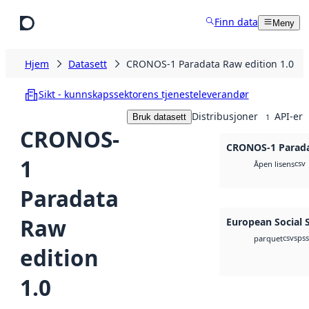
Hopp til hovedinnhold
Finn data
Meny
Hjem
Datasett
CRONOS-1 Paradata Raw edition 1.0
Sikt - kunnskapssektorens tjenesteleverandør
Distribusjoner
API-er
Bruk datasett
1
CRONOS-
CRONOS-1 Parada
1
csv
Åpen lisens
Paradata
Raw
European Social 
csv
spss
parquet
edition
1.0