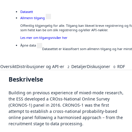
Datasett
Allmenn tilgang
Offentlig tilgjengelig for alle. Tilgang kan likevel kreve registrering og
som helst kan be om slik registrering og/eller API-nøkler.
Les mer om tilgangsnivåer her
Åpne data
Datasettet er klassifisert som allmenn tilgang og har mins
Oversikt
Distribusjoner og API-er
Detaljer
Diskusjoner
RDF
2
0
Beskrivelse
Building on previous experience of mixed-mode research,
the ESS developed a CROss-National Online Survey
(CRONOS-1) panel in 2016. CRONOS-1 was the first
attempt to establish a cross-national probability-based
online panel following a harmonised approach – from the
recruitment stage to data processing.