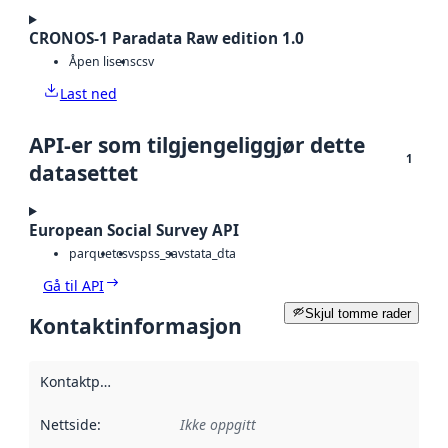
CRONOS-1 Paradata Raw edition 1.0
Åpen lisens
csv
Last ned
API-er som tilgjengeliggjør dette
1
datasettet
European Social Survey API
parquet
csv
spss_sav
stata_dta
Gå til API
Skjul tomme rader
Kontaktinformasjon
Kontaktpunkt
:
Nettside
:
Ikke oppgitt