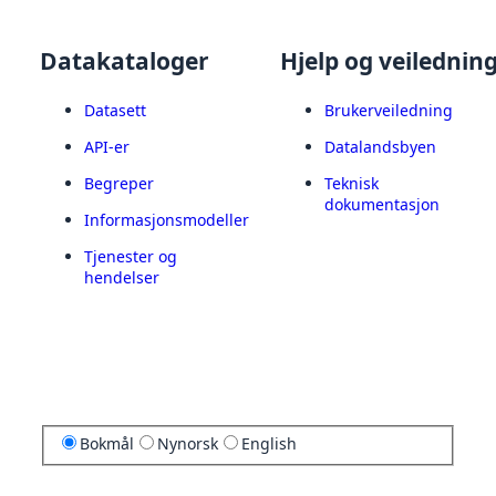
Datakataloger
Hjelp og veilednin
Datasett
Brukerveiledning
API-er
Datalandsbyen
Begreper
Teknisk
dokumentasjon
Informasjonsmodeller
Tjenester og
hendelser
Bokmål
Nynorsk
English