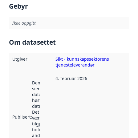
Gebyr
Ikke oppgitt
Om datasettet
Utgiver
:
Sikt - kunnskapssektorens
tjenesteleverandør
4. februar 2026
Denne datoen
sier når
datasettet ble
høstet av
data.norge.no.
Det kan ha
Publisert
:
vært
tilgjengelig
tidligere
andre steder.