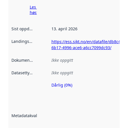
Les mer om
høsting her
Sist oppdatert
:
13. april 2026
Landingsside
:
https://ess.sikt.no/en/datafile/db8c442b
6b17-4996-ace6-a6cc7099dc93/
Dokumentasjon
:
Ikke oppgitt
Datasettype
:
Ikke oppgitt
Dårlig (0%)
Metadatakvalitet
er en indikator
på hvor godt
datasettene er
beskrevet ved
Metadatakvalitet
:
hjelp
avmetadata.