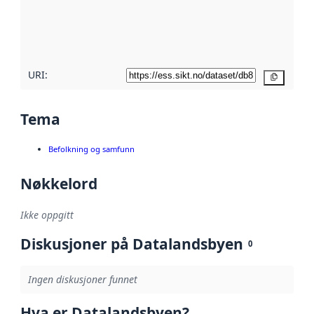
Les mer om
metadatakvalitet
her
URI:
Kopier
Tema
Befolkning og samfunn
Nøkkelord
Ikke oppgitt
Diskusjoner på Datalandsbyen
0
Ingen diskusjoner funnet
Hva er Datalandsbyen?