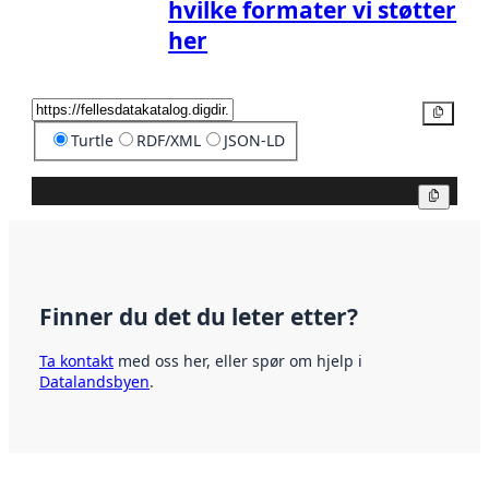
hvilke formater vi støtter
her
Kopier
Turtle
RDF/XML
JSON-LD
Kopier
Finner du det du leter etter?
Ta kontakt
med oss her, eller spør om hjelp i
Datalandsbyen
.