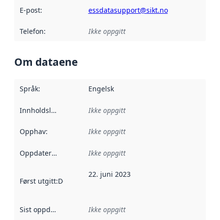
E-post
:
essdatasupport@sikt.no
Telefon
:
Ikke oppgitt
Om dataene
Språk
:
Engelsk
Innholdsleverandører
Ikke oppgitt
:
Opphav
:
Ikke oppgitt
Oppdateringsfrekvens
Ikke oppgitt
:
22. juni 2023
Først utgitt
:
Denne datoen sier når dataene i dette datasettet 
Sist oppdatert
:
Ikke oppgitt