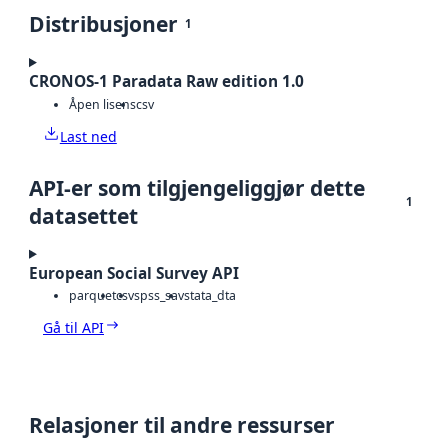
Distribusjoner
1
CRONOS-1 Paradata Raw edition 1.0
Åpen lisens
csv
Last ned
API-er som tilgjengeliggjør dette
1
datasettet
European Social Survey API
parquet
csv
spss_sav
stata_dta
Gå til API
Relasjoner til andre ressurser