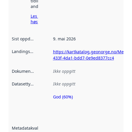
tidligere
andre steder.
Les mer om
høsting her
Sist oppdatert
:
9. mai 2026
Landingsside
:
https://kartkatalog.geonorge.no/Metad
433f-4da1-bdd7-0e9ed8377cc4
Dokumentasjon
:
Ikke oppgitt
Datasettype
:
Ikke oppgitt
God (60%)
Metadatakvalitet
er en indikator
på hvor godt
datasettene er
beskrevet ved
Metadatakvalitet
:
hjelp