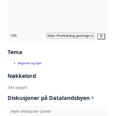
avmetadata.
Les mer om
metadatakvalitet
her
URI:
Kopier
Tema
Regioner og byer
Nøkkelord
Ikke oppgitt
Diskusjoner på Datalandsbyen
0
Ingen diskusjoner funnet