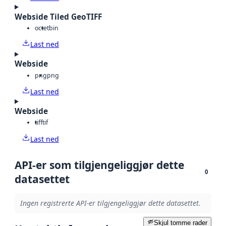
Webside Tiled GeoTIFF
octet
bin
Last ned
Webside
png
png
Last ned
Webside
tiff
tif
Last ned
API-er som tilgjengeliggjør dette
0
datasettet
Ingen registrerte API-er tilgjengeliggjør dette datasettet.
Skjul tomme rader