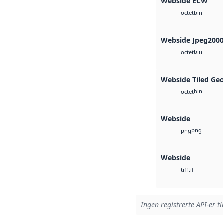
Webside ECW
bin
octet
Webside Jpeg200
bin
octet
Webside Tiled Ge
bin
octet
Webside
png
png
Webside
tif
tiff
Ingen registrerte API-er ti