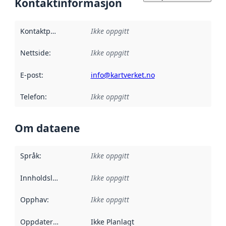
Kontaktinformasjon
Kontaktpunkt
:
Ikke oppgitt
Nettside
:
Ikke oppgitt
E-post
:
info@kartverket.no
Telefon
:
Ikke oppgitt
Om dataene
Språk
:
Ikke oppgitt
Innholdsleverandører
Ikke oppgitt
:
Opphav
:
Ikke oppgitt
Oppdateringsfrekvens
Ikke Planlagt
: