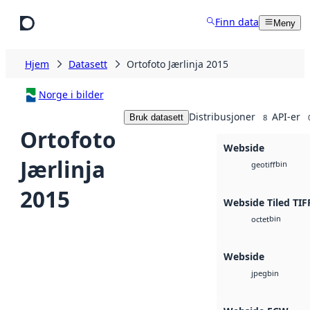
Hopp til hovedinnhold
Finn data
Meny
Hjem
Datasett
Ortofoto Jærlinja 2015
Norge i bilder
Distribusjoner
API-er
Bruk datasett
8
Ortofoto
Webside
Jærlinja
bin
geotiff
2015
Webside Tiled TIF
bin
octet
Webside
bin
jpeg