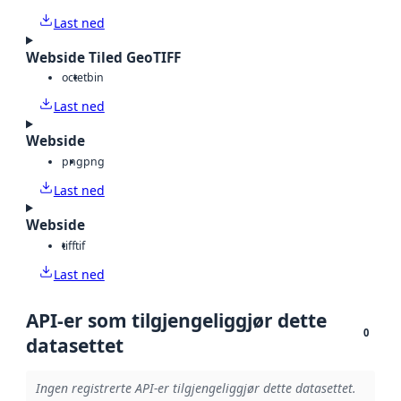
Last ned
Webside Tiled GeoTIFF
octet
bin
Last ned
Webside
png
png
Last ned
Webside
tiff
tif
Last ned
API-er som tilgjengeliggjør dette
0
datasettet
Ingen registrerte API-er tilgjengeliggjør dette datasettet.