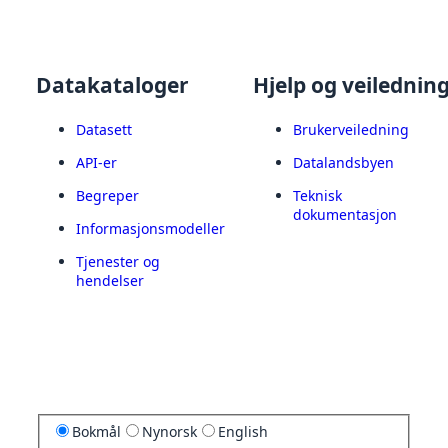
Datakataloger
Hjelp og veilednin
Datasett
Brukerveiledning
API-er
Datalandsbyen
Begreper
Teknisk
dokumentasjon
Informasjonsmodeller
Tjenester og
hendelser
Bokmål
Nynorsk
English