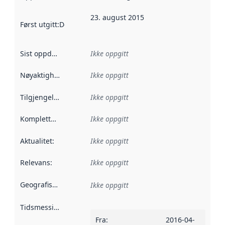
23. august 2015
Først utgitt
:
Denne datoen sier når dataene i dette datasettet 
Sist oppdatert
:
Ikke oppgitt
Nøyaktighet
:
Ikke oppgitt
Tilgjengelighet
:
Ikke oppgitt
Kompletthet
:
Ikke oppgitt
Aktualitet
:
Ikke oppgitt
Relevans
:
Ikke oppgitt
Geografisk avgrensning
:
Ikke oppgitt
Tidsmessig avgrensning
:
Fra
:
2016-04-