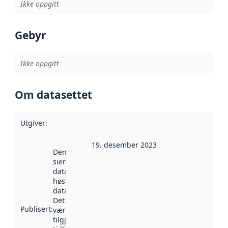
Ikke oppgitt
Gebyr
Ikke oppgitt
Om datasettet
Utgiver
:
19. desember 2023
Denne datoen
sier når
datasettet ble
høstet av
data.norge.no.
Det kan ha
Publisert
:
vært
tilgjengelig