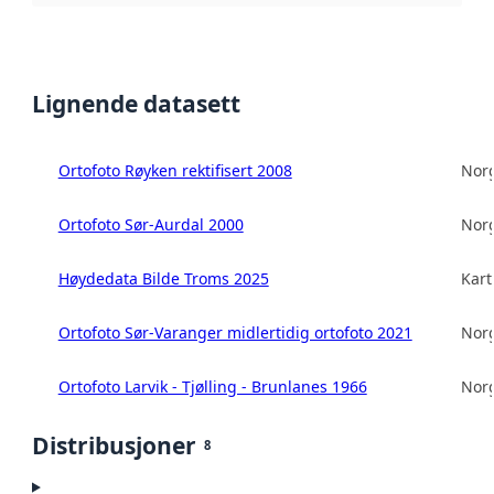
Lignende datasett
Ortofoto Røyken rektifisert 2008
Norg
Ortofoto Sør-Aurdal 2000
Norg
Høydedata Bilde Troms 2025
Kart
Ortofoto Sør-Varanger midlertidig ortofoto 2021
Norg
Ortofoto Larvik - Tjølling - Brunlanes 1966
Norg
Distribusjoner
8