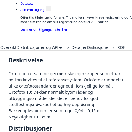
Datasett
Allmenn tilgang
Offentlig tilgjengelig for alle. Tilgang kan likevel kreve registrering og
som helst kan be om slik registrering og/eller API-nøkler.
Les mer om tilgangsnivåer her
Oversikt
Distribusjoner og API-er
Detaljer
Diskusjoner
RDF
8
0
Beskrivelse
Ortofoto har samme geometriske egenskaper som et kart
og kan knyttes til et referansesystem. Ortofoto er inndelt i
ulike ortofotostandarder egnet til forskjellige formål.
Ortofoto 10: Dekker normalt byområder og
utbyggingsområder der det er behov for god
stedfestingsnøyaktighet og høy oppløsning.
Bakkeoppløsningen er som regel 0,04 – 0,15 m.
Nøyaktighet ± 0.35 m.
Distribusjoner
8