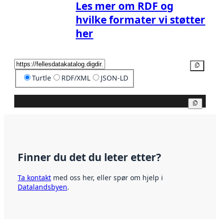
Les mer om RDF og
hvilke formater vi støtter
her
Kopier
Turtle
RDF/XML
JSON-LD
Kopier
Finner du det du leter etter?
Ta kontakt
med oss her, eller spør om hjelp i
Datalandsbyen
.