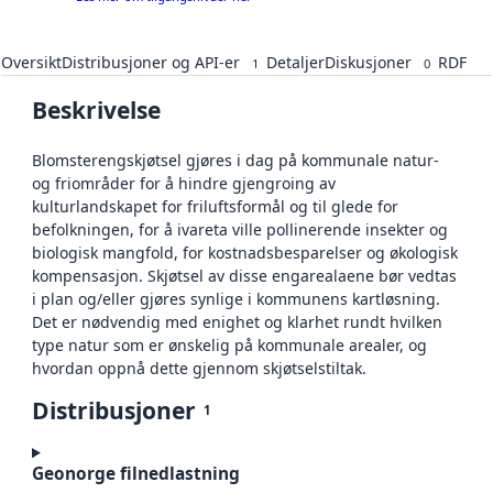
Oversikt
Distribusjoner og API-er
Detaljer
Diskusjoner
RDF
1
0
Beskrivelse
Blomsterengskjøtsel gjøres i dag på kommunale natur-
og friområder for å hindre gjengroing av
kulturlandskapet for friluftsformål og til glede for
befolkningen, for å ivareta ville pollinerende insekter og
biologisk mangfold, for kostnadsbesparelser og økologisk
kompensasjon. Skjøtsel av disse engarealaene bør vedtas
i plan og/eller gjøres synlige i kommunens kartløsning.
Det er nødvendig med enighet og klarhet rundt hvilken
type natur som er ønskelig på kommunale arealer, og
hvordan oppnå dette gjennom skjøtselstiltak.
Distribusjoner
1
Geonorge filnedlastning