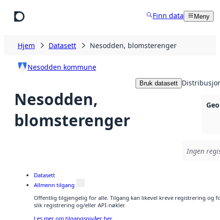
Hopp til hovedinnhold
Finn data
Meny
Hjem
Datasett
Nesodden, blomsterenger
Nesodden kommune
Distribusjo
Bruk datasett
Nesodden,
Geo
blomsterenger
Ingen regis
Datasett
Allmenn tilgang
Offentlig tilgjengelig for alle. Tilgang kan likevel kreve registrering o
slik registrering og/eller API-nøkler.
Les mer om tilgangsnivåer her