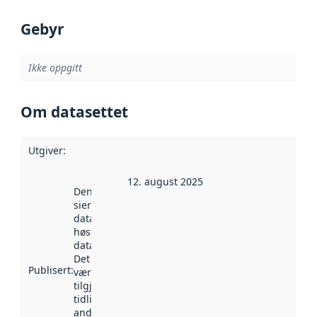
Gebyr
Ikke oppgitt
Om datasettet
Utgiver
:
12. august 2025
Denne datoen
sier når
datasettet ble
høstet av
data.norge.no.
Det kan ha
Publisert
:
vært
tilgjengelig
tidligere
andre steder.