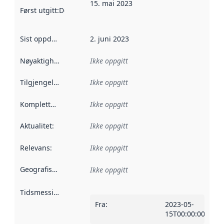
15. mai 2023
Først utgitt
:
Denne datoen sier når dataene i dette datasettet 
Sist oppdatert
:
2. juni 2023
Nøyaktighet
:
Ikke oppgitt
Tilgjengelighet
:
Ikke oppgitt
Kompletthet
:
Ikke oppgitt
Aktualitet
:
Ikke oppgitt
Relevans
:
Ikke oppgitt
Geografisk avgrensning
:
Ikke oppgitt
Tidsmessig avgrensning
:
Fra
:
2023-05-
15T00:00:00Z