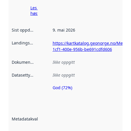
Les mer om
høsting her
Sist oppdatert
:
9. mai 2026
Landingsside
:
https://kartkatalog.geonorge.no/Metad
1cf1-400e-956b-be691cdfd606
Dokumentasjon
:
Ikke oppgitt
Datasettype
:
Ikke oppgitt
God (72%)
Metadatakvalitet
er en indikator
på hvor godt
datasettene er
beskrevet ved
Metadatakvalitet
:
hjelp
avmetadata.