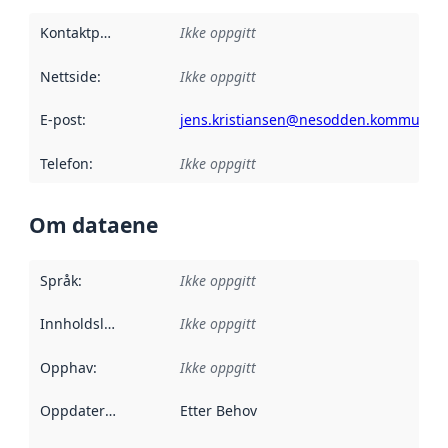
Kontaktpunkt
:
Ikke oppgitt
Nettside
:
Ikke oppgitt
E-post
:
jens.kristiansen@nesodden.kommune.
Telefon
:
Ikke oppgitt
Om dataene
Språk
:
Ikke oppgitt
Innholdsleverandører
Ikke oppgitt
:
Opphav
:
Ikke oppgitt
Oppdateringsfrekvens
Etter Behov
: