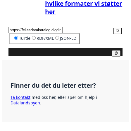
hvilke formater vi støtter
her
Kopier
Turtle
RDF/XML
JSON-LD
Kopier
Finner du det du leter etter?
Ta kontakt
med oss her, eller spør om hjelp i
Datalandsbyen
.