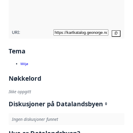
Les mer om
metadatakvalitet
her
URI:
Kopier
Tema
Miljø
Nøkkelord
Ikke oppgitt
Diskusjoner på Datalandsbyen
0
Ingen diskusjoner funnet