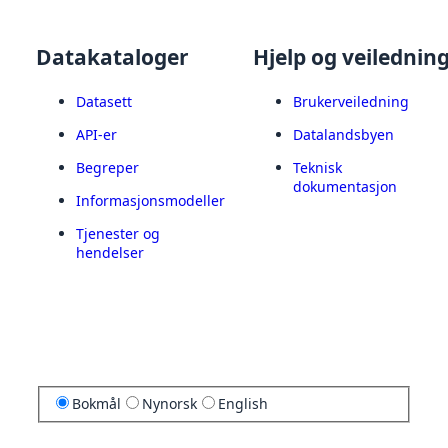
Datakataloger
Hjelp og veilednin
Datasett
Brukerveiledning
API-er
Datalandsbyen
Begreper
Teknisk
dokumentasjon
Informasjonsmodeller
Tjenester og
hendelser
Bokmål
Nynorsk
English