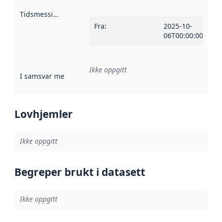
Tidsmessig avgrensning
:
Fra
:
2025-10-
06T00:00:00Z
Ikke oppgitt
I samsvar med
:
Referanse til en implementasjonsregel eller a
Lovhjemler
Ikke oppgitt
Begreper brukt i datasett
Ikke oppgitt