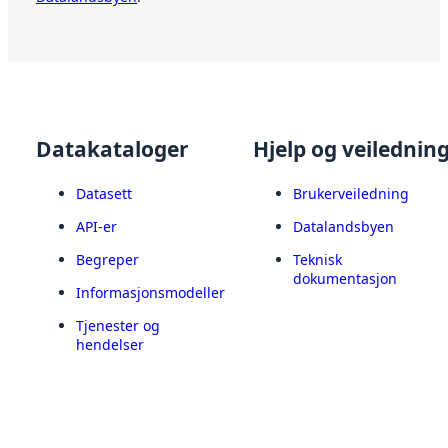
Datakataloger
Hjelp og veilednin
Datasett
Brukerveiledning
API-er
Datalandsbyen
Begreper
Teknisk
dokumentasjon
Informasjonsmodeller
Tjenester og
hendelser