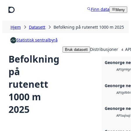
Hopp til hovedinnhold
Finn data
Meny
Hjem
Datasett
Befolkning på rutenett 1000 m 2025
Statistisk sentralbyrå
Distribusjoner
API
Bruk datasett
4
Befolkning
Geonorge ne
på
gml
g
API
rutenett
Geonorge ne
gdb
b
1000 m
API
2025
Geonorge ne
sql
sql
API