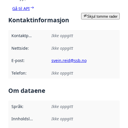
Gå til API
Skjul tomme rader
Kontaktinformasjon
Kontaktpunkt
:
Ikke oppgitt
Nettside
:
Ikke oppgitt
E-post
:
svein.reid@ssb.no
Telefon
:
Ikke oppgitt
Om dataene
Språk
:
Ikke oppgitt
Innholdsleverandører
Ikke oppgitt
: