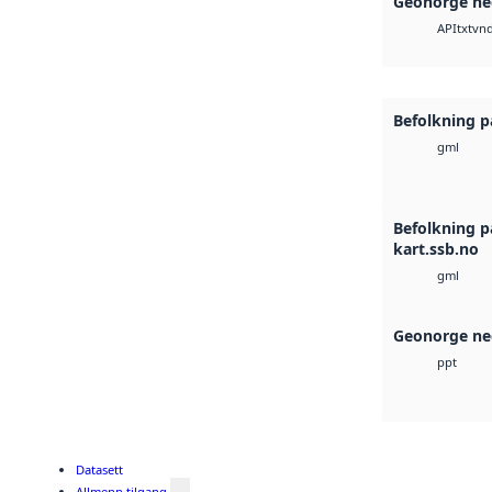
Geonorge ne
txt
vnd
API
Befolkning p
gml
Befolkning p
kart.ssb.no
gml
Geonorge ne
ppt
Datasett
Allmenn tilgang