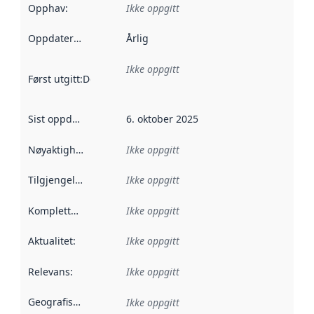
Opphav
:
Ikke oppgitt
Oppdateringsfrekvens
Årlig
:
Ikke oppgitt
Først utgitt
:
Denne datoen sier når dataene i dette datasettet 
Sist oppdatert
:
6. oktober 2025
Nøyaktighet
:
Ikke oppgitt
Tilgjengelighet
:
Ikke oppgitt
Kompletthet
:
Ikke oppgitt
Aktualitet
:
Ikke oppgitt
Relevans
:
Ikke oppgitt
Geografisk avgrensning
:
Ikke oppgitt