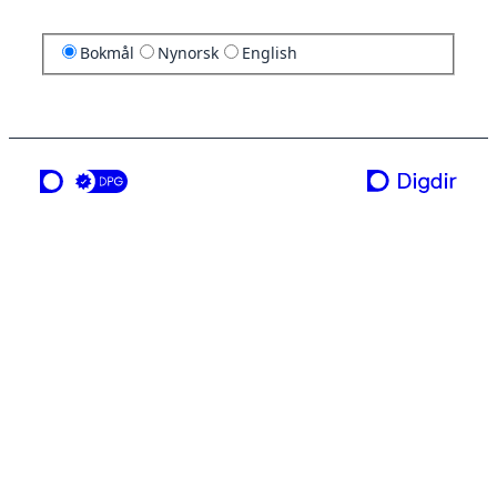
Bokmål
Nynorsk
English
en tjeneste fra