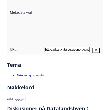
datasettene er
beskrevet ved
Metadatakvalitet
:
hjelp
avmetadata.
Les mer om
metadatakvalitet
her
URI:
Kopier
Tema
Befolkning og samfunn
Nøkkelord
Ikke oppgitt
Diskusjoner på Datalandsbyen
0