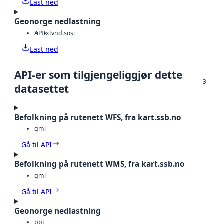
Last ned
Geonorge nedlastning
API
txt
vnd.sosi
Last ned
API-er som tilgjengeliggjør dette
3
datasettet
Befolkning på rutenett WFS, fra kart.ssb.no
gml
Gå til API
Befolkning på rutenett WMS, fra kart.ssb.no
gml
Gå til API
Geonorge nedlastning
ppt