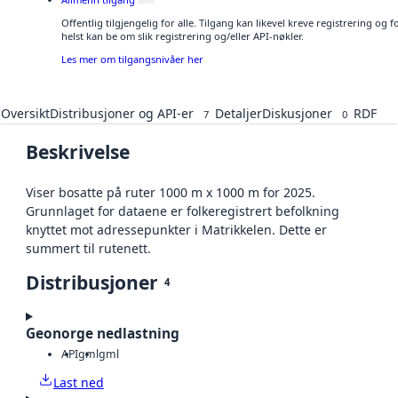
Offentlig tilgjengelig for alle. Tilgang kan likevel kreve registrering o
helst kan be om slik registrering og/eller API-nøkler.
Les mer om tilgangsnivåer her
Oversikt
Distribusjoner og API-er
Detaljer
Diskusjoner
RDF
7
0
Beskrivelse
Viser bosatte på ruter 1000 m x 1000 m for 2025.
Grunnlaget for dataene er folkeregistrert befolkning
knyttet mot adressepunkter i Matrikkelen. Dette er
summert til rutenett.
Distribusjoner
4
Geonorge nedlastning
API
gml
gml
Last ned