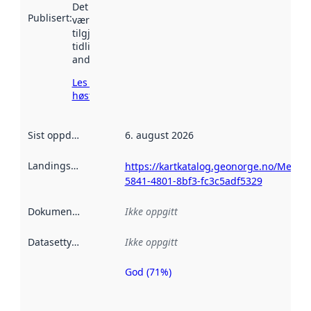
Det kan ha
Publisert
:
vært
tilgjengelig
tidligere
andre steder.
Les mer om
høsting her
Sist oppdatert
:
6. august 2026
Landingsside
:
https://kartkatalog.geonorge.no/Metad
5841-4801-8bf3-fc3c5adf5329
Dokumentasjon
:
Ikke oppgitt
Datasettype
:
Ikke oppgitt
God (71%)
Metadatakvalitet
er en indikator
på hvor godt