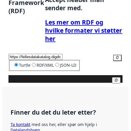
Framework
sender med.
(RDF)
Les mer om RDF og
hvilke formater vi støtter
her
Kopier
Turtle
RDF/XML
JSON-LD
Kopier
Finner du det du leter etter?
Ta kontakt
med oss her, eller spør om hjelp i
Datalandsbyen
.