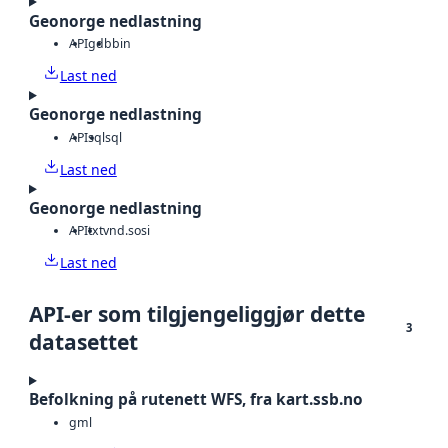
Geonorge nedlastning
API
gdb
bin
Last ned
Geonorge nedlastning
API
sql
sql
Last ned
Geonorge nedlastning
API
txt
vnd.sosi
Last ned
API-er som tilgjengeliggjør dette
3
datasettet
Befolkning på rutenett WFS, fra kart.ssb.no
gml