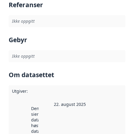
Referanser
Ikke oppgitt
Gebyr
Ikke oppgitt
Om datasettet
Utgiver
:
22. august 2025
Denne datoen
sier når
datasettet ble
høstet av
data.norge.no.