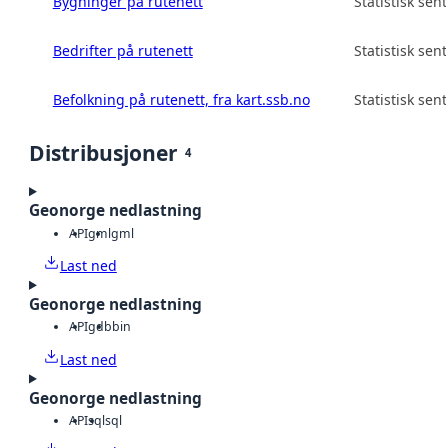
Bygninger på rutenett
Statistisk sen
Bedrifter på rutenett
Statistisk sen
Befolkning på rutenett, fra kart.ssb.no
Statistisk sen
Distribusjoner
4
Geonorge nedlastning
API
gml
gml
Last ned
Geonorge nedlastning
API
gdb
bin
Last ned
Geonorge nedlastning
API
sql
sql