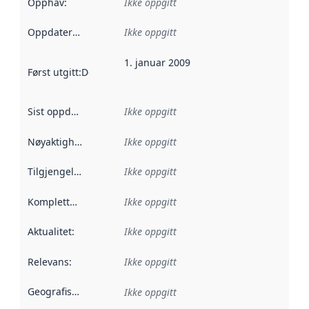
Opphav
:
Ikke oppgitt
Oppdateringsfrekvens
Ikke oppgitt
:
1. januar 2009
Først utgitt
:
Denne datoen sier når dataene i dette datasettet 
Sist oppdatert
:
Ikke oppgitt
Nøyaktighet
:
Ikke oppgitt
Tilgjengelighet
:
Ikke oppgitt
Kompletthet
:
Ikke oppgitt
Aktualitet
:
Ikke oppgitt
Relevans
:
Ikke oppgitt
Geografisk avgrensning
:
Ikke oppgitt