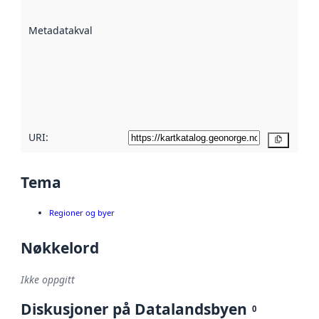
datasettene er
beskrevet ved
Metadatakvalitet
:
hjelp
avmetadata.
Les mer om
metadatakvalitet
her
URI:
Kopier
Tema
Regioner og byer
Nøkkelord
Ikke oppgitt
Diskusjoner på Datalandsbyen
0