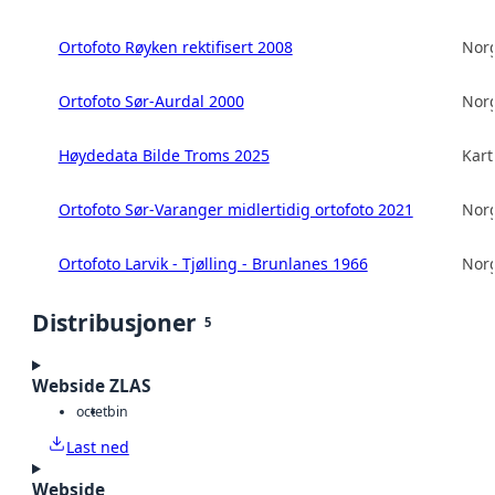
Ortofoto Røyken rektifisert 2008
Norg
Ortofoto Sør-Aurdal 2000
Norg
Høydedata Bilde Troms 2025
Kart
Ortofoto Sør-Varanger midlertidig ortofoto 2021
Norg
Ortofoto Larvik - Tjølling - Brunlanes 1966
Norg
Distribusjoner
5
Webside ZLAS
octet
bin
Last ned
Webside