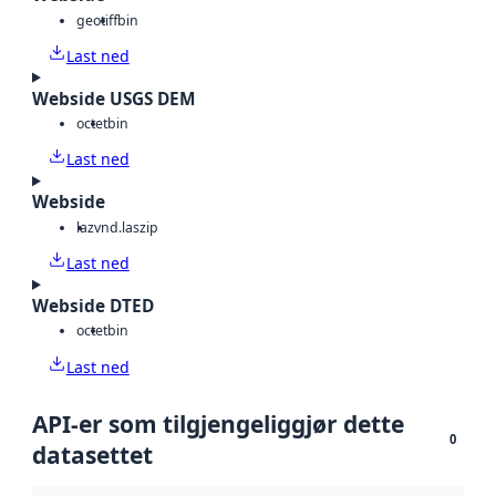
geotiff
bin
Last ned
Webside USGS DEM
octet
bin
Last ned
Webside
laz
vnd.laszip
Last ned
Webside DTED
octet
bin
Last ned
API-er som tilgjengeliggjør dette
0
datasettet