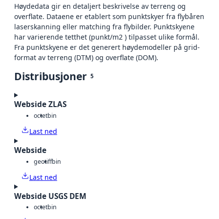
Høydedata gir en detaljert beskrivelse av terreng og
overflate. Dataene er etablert som punktskyer fra flybåren
laserskanning eller matching fra flybilder. Punktskyene
har varierende tetthet (punkt/m2 ) tilpasset ulike formål.
Fra punktskyene er det generert høydemodeller på grid-
format av terreng (DTM) og overflate (DOM).
Distribusjoner
5
Webside ZLAS
octet
bin
Last ned
Webside
geotiff
bin
Last ned
Webside USGS DEM
octet
bin