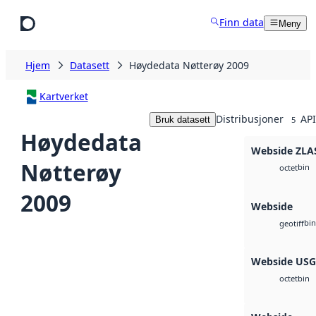
Hopp til hovedinnhold
Finn data
Meny
Hjem
Datasett
Høydedata Nøtterøy 2009
Kartverket
Distribusjoner
API
Bruk datasett
5
Høydedata
Webside ZLA
Nøtterøy
bin
octet
2009
Webside
bin
geotiff
Webside US
bin
octet