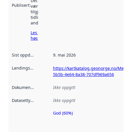
Det kan ha
Publisert
:
vært
tilgjengelig
tidligere
andre steder.
Les mer om
høsting her
Sist oppdatert
:
9. mai 2026
Landingsside
:
https://kartkatalog.geonorge.no/Metad
5b5b-4e64-8a38-707df969a656
Dokumentasjon
:
Ikke oppgitt
Datasettype
:
Ikke oppgitt
God (60%)
Metadatakvalitet
er en indikator
på hvor godt