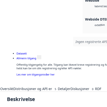
Webside
vnd.las
laz
Webside DTE
bin
octet
Ingen registrerte API
Datasett
Allmenn tilgang
Offentlig tilgjengelig for alle. Tilgang kan likevel kreve registrering o
helst kan be om slik registrering og/eller API-nøkler.
Les mer om tilgangsnivåer her
Oversikt
Distribusjoner og API-er
Detaljer
Diskusjoner
RDF
5
0
Beskrivelse