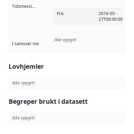
Tidsmessig avgrensning
:
Fra
:
2016-05-
27T00:00:00Z
Ikke oppgitt
I samsvar med
:
Referanse til en implementasjonsregel eller a
Lovhjemler
Ikke oppgitt
Begreper brukt i datasett
Ikke oppgitt