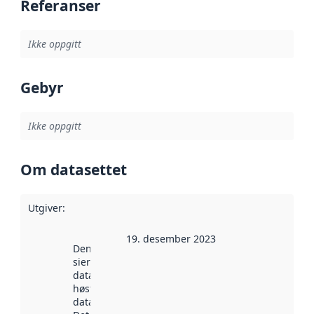
Referanser
Ikke oppgitt
Gebyr
Ikke oppgitt
Om datasettet
Utgiver
:
19. desember 2023
Denne datoen
sier når
datasettet ble
høstet av
data.norge.no.