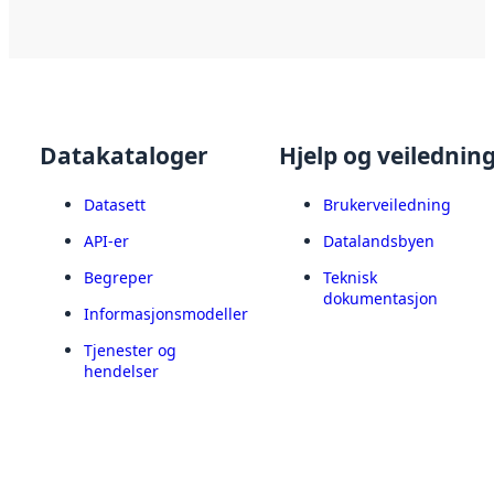
Datakataloger
Hjelp og veilednin
Datasett
Brukerveiledning
API-er
Datalandsbyen
Begreper
Teknisk
dokumentasjon
Informasjonsmodeller
Tjenester og
hendelser