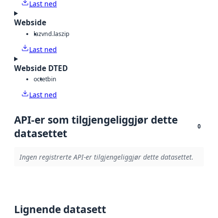
Last ned
Webside
laz
vnd.laszip
Last ned
Webside DTED
octet
bin
Last ned
API-er som tilgjengeliggjør dette
0
datasettet
Ingen registrerte API-er tilgjengeliggjør dette datasettet.
Lignende datasett