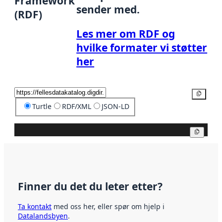
Framework
sender med.
(RDF)
Les mer om RDF og
hvilke formater vi støtter
her
Kopier
Turtle
RDF/XML
JSON-LD
Kopier
Finner du det du leter etter?
Ta kontakt
med oss her, eller spør om hjelp i
Datalandsbyen
.