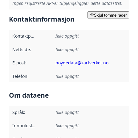
Ingen registrerte API-er tilgjengeliggjør dette datasettet.
Skjul tomme rader
Kontaktinformasjon
Kontaktpunkt
:
Ikke oppgitt
Nettside
:
Ikke oppgitt
E-post
:
hoydedata@kartverket.no
Telefon
:
Ikke oppgitt
Om dataene
Språk
:
Ikke oppgitt
Innholdsleverandører
Ikke oppgitt
: