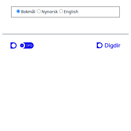
Bokmål
Nynorsk
English
en tjeneste fra