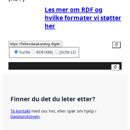
Les mer om RDF og
hvilke formater vi støtter
her
Kopier
Turtle
RDF/XML
JSON-LD
Kopier
Finner du det du leter etter?
Ta kontakt
med oss her, eller spør om hjelp i
Datalandsbyen
.