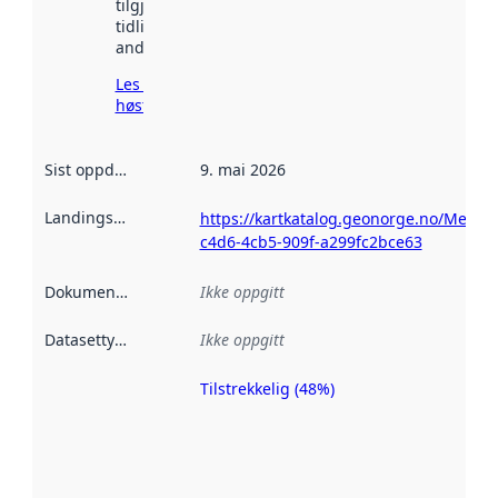
tilgjengelig
tidligere
andre steder.
Les mer om
høsting her
Sist oppdatert
:
9. mai 2026
Landingsside
:
https://kartkatalog.geonorge.no/Metada
c4d6-4cb5-909f-a299fc2bce63
Dokumentasjon
:
Ikke oppgitt
Datasettype
:
Ikke oppgitt
Tilstrekkelig (48%)
Metadatakvalitet
er en indikator
på hvor godt
datasettene er
beskrevet ved