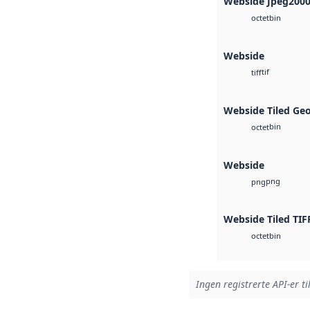
Webside Jpeg200
bin
octet
Webside
tif
tiff
Webside Tiled Ge
bin
octet
Webside
png
png
Webside Tiled TIF
bin
octet
Ingen registrerte API-er ti