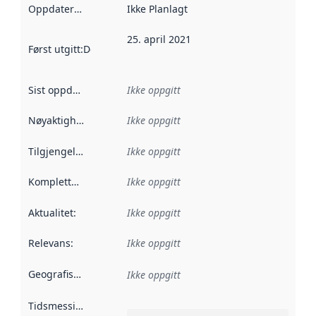
Oppdateringsfrekvens
Ikke Planlagt
:
25. april 2021
Først utgitt
:
Denne datoen sier når dataene i dette datasettet 
Sist oppdatert
:
Ikke oppgitt
Nøyaktighet
:
Ikke oppgitt
Tilgjengelighet
:
Ikke oppgitt
Kompletthet
:
Ikke oppgitt
Aktualitet
:
Ikke oppgitt
Relevans
:
Ikke oppgitt
Geografisk avgrensning
:
Ikke oppgitt
Tidsmessig avgrensning
: