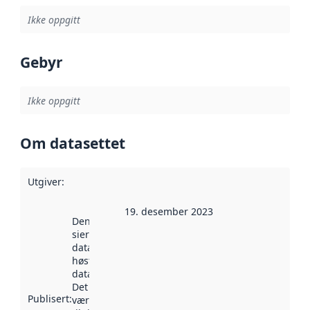
Ikke oppgitt
Gebyr
Ikke oppgitt
Om datasettet
Utgiver
:
19. desember 2023
Denne datoen
sier når
datasettet ble
høstet av
data.norge.no.
Det kan ha
Publisert
:
vært