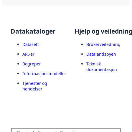
Datakataloger
Hjelp og veilednin
Datasett
Brukerveiledning
API-er
Datalandsbyen
Begreper
Teknisk
dokumentasjon
Informasjonsmodeller
Tjenester og
hendelser