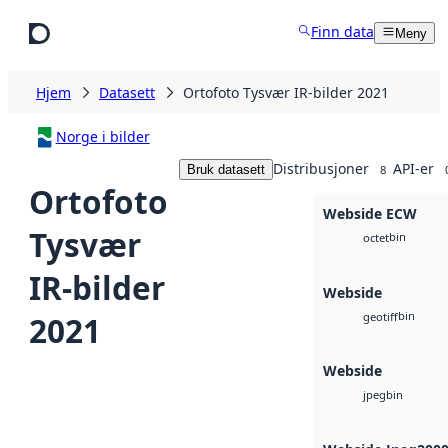
Hopp til hovedinnhold
Finn data
Meny
Hjem
Datasett
Ortofoto Tysvær IR-bilder 2021
Norge i bilder
Distribusjoner
API-er
Bruk datasett
8
Ortofoto
Webside ECW
Tysvær
bin
octet
IR-bilder
Webside
bin
2021
geotiff
Webside
bin
jpeg