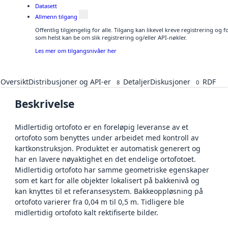
Datasett
Allmenn tilgang
Offentlig tilgjengelig for alle. Tilgang kan likevel kreve registrering og
som helst kan be om slik registrering og/eller API-nøkler.
Les mer om tilgangsnivåer her
Oversikt
Distribusjoner og API-er
Detaljer
Diskusjoner
RDF
8
0
Beskrivelse
Midlertidig ortofoto er en foreløpig leveranse av et
ortofoto som benyttes under arbeidet med kontroll av
kartkonstruksjon. Produktet er automatisk generert og
har en lavere nøyaktighet en det endelige ortofotoet.
Midlertidig ortofoto har samme geometriske egenskaper
som et kart for alle objekter lokalisert på bakkenivå og
kan knyttes til et referansesystem. Bakkeoppløsning på
ortofoto varierer fra 0,04 m til 0,5 m. Tidligere ble
midlertidig ortofoto kalt rektifiserte bilder.