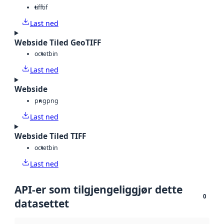
tiff
tif
Last ned
Webside Tiled GeoTIFF
octet
bin
Last ned
Webside
png
png
Last ned
Webside Tiled TIFF
octet
bin
Last ned
API-er som tilgjengeliggjør dette
0
datasettet