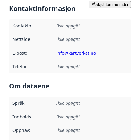
Skjul tomme rader
Kontaktinformasjon
Kontaktpunkt
:
Ikke oppgitt
Nettside
:
Ikke oppgitt
E-post
:
info@kartverket.no
Telefon
:
Ikke oppgitt
Om dataene
Språk
:
Ikke oppgitt
Innholdsleverandører
Ikke oppgitt
:
Opphav
:
Ikke oppgitt