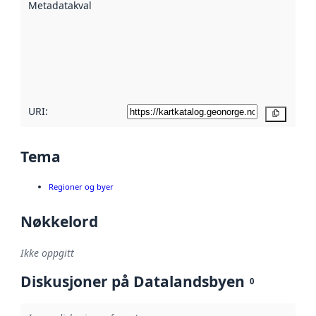
Metadatakvalitet
:
hjelp
avmetadata.
Les mer om
metadatakvalitet
her
URI:
Kopier
Tema
Regioner og byer
Nøkkelord
Ikke oppgitt
Diskusjoner på Datalandsbyen
0