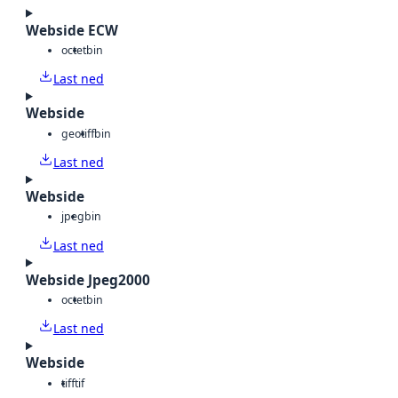
Webside ECW
octet
bin
Last ned
Webside
geotiff
bin
Last ned
Webside
jpeg
bin
Last ned
Webside Jpeg2000
octet
bin
Last ned
Webside
tiff
tif