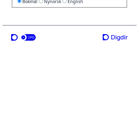
Bokmål
Nynorsk
English
en tjeneste fra