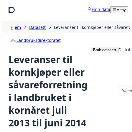
Hopp til hovedinnhold
Finn data
Meny
Hjem
Datasett
Leveranser til kornkjøper eller såvarefor
Landbruksdirektoratet
Distri
Bruk datasett
Leveranser til
kornkjøper eller
såvareforretning
Ingen
i landbruket i
kornåret juli
2013 til juni 2014