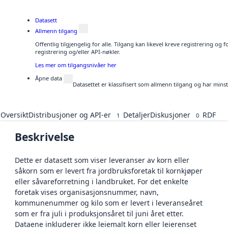
Datasett
Allmenn tilgang
Offentlig tilgjengelig for alle. Tilgang kan likevel kreve registrering o
registrering og/eller API-nøkler.
Les mer om tilgangsnivåer her
Åpne data
Datasettet er klassifisert som allmenn tilgang og har mins
Oversikt
Distribusjoner og API-er
Detaljer
Diskusjoner
RDF
1
0
Beskrivelse
Dette er datasett som viser leveranser av korn eller
såkorn som er levert fra jordbruksforetak til kornkjøper
eller såvareforretning i landbruket. For det enkelte
foretak vises organisasjonsnummer, navn,
kommunenummer og kilo som er levert i leveranseåret
som er fra juli i produksjonsåret til juni året etter.
Dataene inkluderer ikke leiemalt korn eller leierenset