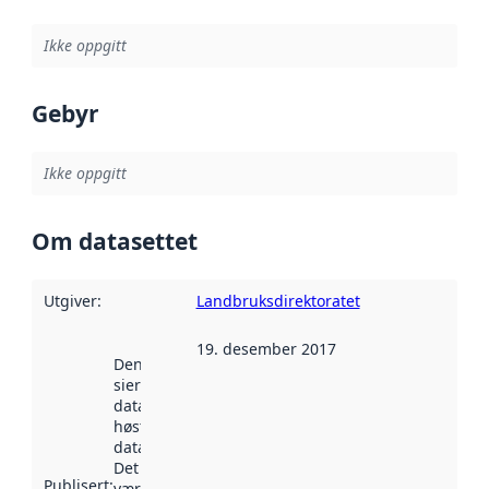
Ikke oppgitt
Gebyr
Ikke oppgitt
Om datasettet
Utgiver
:
Landbruksdirektoratet
19. desember 2017
Denne datoen
sier når
datasettet ble
høstet av
data.norge.no.
Det kan ha
Publisert
:
vært