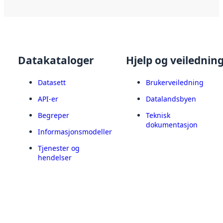
Datakataloger
Hjelp og veilednin
Datasett
Brukerveiledning
API-er
Datalandsbyen
Begreper
Teknisk
dokumentasjon
Informasjonsmodeller
Tjenester og
hendelser