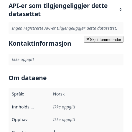
API-er som tilgjengeliggjør dette
0
datasettet
Ingen registrerte API-er tilgjengeliggjør dette datasettet.
Skjul tomme rader
Kontaktinformasjon
Ikke oppgitt
Om dataene
Språk
:
Norsk
Innholdsleverandører
Ikke oppgitt
:
Opphav
:
Ikke oppgitt