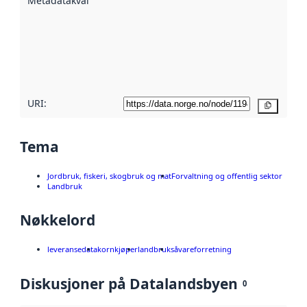
Metadatakvalitet
:
hjelp
avmetadata.
Les mer om
metadatakvalitet
her
URI:
Kopier
Tema
Jordbruk, fiskeri, skogbruk og mat
Forvaltning og offentlig sektor
Landbruk
Nøkkelord
leveransedata
kornkjøper
landbruk
såvareforretning
Diskusjoner på Datalandsbyen
0