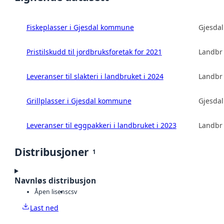
Fiskeplasser i Gjesdal kommune
Gjesda
Pristilskudd til jordbruksforetak for 2021
Landbru
Leveranser til slakteri i landbruket i 2024
Landbru
Grillplasser i Gjesdal kommune
Gjesda
Leveranser til eggpakkeri i landbruket i 2023
Landbru
Distribusjoner
1
Navnløs distribusjon
Åpen lisens
csv
Last ned