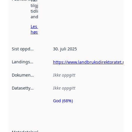
tilgjengelig
tidligere
andre steder.
Les mer om
høsting her
Sist oppdatert
:
30. juli 2025
Landingsside
:
https://www.landbruksdirektoratet.no
Dokumentasjon
:
Ikke oppgitt
Datasettype
:
Ikke oppgitt
God (68%)
Metadatakvalitet
er en indikator
på hvor godt
datasettene er
beskrevet ved