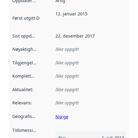
Oppdateringsfrekvens
Årlig
:
12. januar 2015
Først utgitt
:
Denne datoen sier når dataene i dette datasettet 
Sist oppdatert
:
22. desember 2017
Nøyaktighet
:
Ikke oppgitt
Tilgjengelighet
:
Ikke oppgitt
Kompletthet
:
Ikke oppgitt
Aktualitet
:
Ikke oppgitt
Relevans
:
Ikke oppgitt
Geografisk avgrensning
:
Norge
Tidsmessig avgrensning
:
Fra
:
1. juli 2013