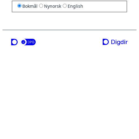
Bokmål
Nynorsk
English
en tjeneste fra