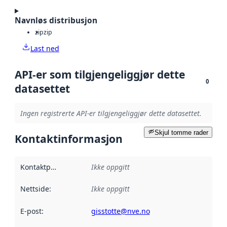
Navnløs distribusjon
zip
zip
Last ned
API-er som tilgjengeliggjør dette
0
datasettet
Ingen registrerte API-er tilgjengeliggjør dette datasettet.
Skjul tomme rader
Kontaktinformasjon
Kontaktpunkt
:
Ikke oppgitt
Nettside
:
Ikke oppgitt
E-post
:
gisstotte@nve.no