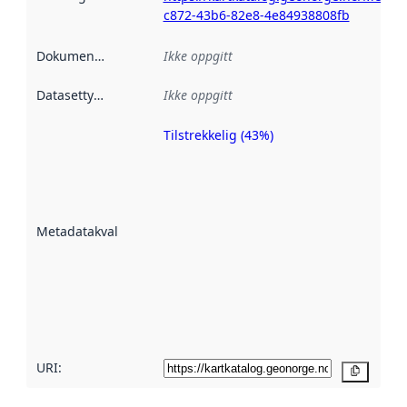
c872-43b6-82e8-4e84938808fb
Dokumentasjon
:
Ikke oppgitt
Datasettype
:
Ikke oppgitt
Tilstrekkelig (43%)
Metadatakvalitet
er en indikator
på hvor godt
datasettene er
beskrevet ved
Metadatakvalitet
:
hjelp
avmetadata.
Les mer om
metadatakvalitet
her
URI:
Kopier