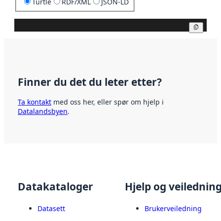
Turtle
RDF/XML
JSON-LD
Kopier
Finner du det du leter etter?
Ta kontakt
med oss her, eller spør om hjelp i
Datalandsbyen
.
Datakataloger
Hjelp og veilednin
Datasett
Brukerveiledning