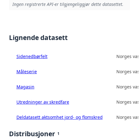
Ingen registrerte API-er tilgjengeliggjør dette datasettet.
Lignende datasett
Sidenedbørfelt
Norges vas
Måleserie
Norges vas
Magasin
Norges vas
Utredninger av skredfare
Norges vas
Deldatasett aktsomhet jord- og flomskred
Norges vas
Distribusjoner
1