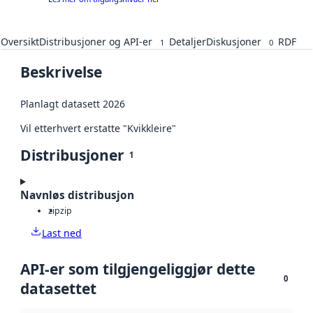
Oversikt
Distribusjoner og API-er
Detaljer
Diskusjoner
RDF
1
0
Beskrivelse
Planlagt datasett 2026
Vil etterhvert erstatte "Kvikkleire"
Distribusjoner
1
Navnløs distribusjon
zip
zip
Last ned
API-er som tilgjengeliggjør dette
0
datasettet