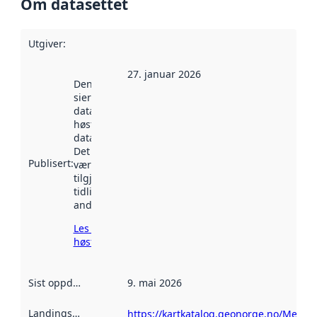
Om datasettet
Utgiver
:
27. januar 2026
Denne datoen
sier når
datasettet ble
høstet av
data.norge.no.
Det kan ha
Publisert
:
vært
tilgjengelig
tidligere
andre steder.
Les mer om
høsting her
Sist oppdatert
:
9. mai 2026
Landingsside
:
https://kartkatalog.geonorge.no/Metad