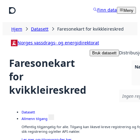
Hopp til hovedinnhold
Finn data
Meny
Hjem
Datasett
Faresonekart for kvikkleireskred
Norges vassdrags- og energidirektorat
Distribus
Bruk datasett
Faresonekart
Na
for
kvikkleireskred
Ingen reg
Datasett
Allmenn tilgang
Offentlig tilgjengelig for alle. Tilgang kan likevel kreve registrering o
slik registrering og/eller API-nøkler.
Les mer om tilgangsnivåer her