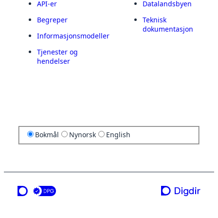
API-er
Datalandsbyen
Begreper
Teknisk
dokumentasjon
Informasjonsmodeller
Tjenester og
hendelser
Bokmål
Nynorsk
English
en tjeneste fra