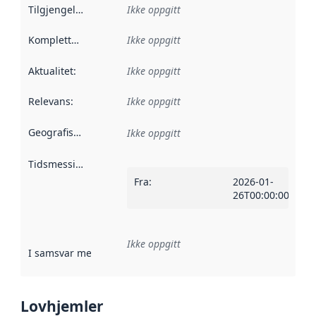
Tilgjengelighet
:
Ikke oppgitt
Kompletthet
:
Ikke oppgitt
Aktualitet
:
Ikke oppgitt
Relevans
:
Ikke oppgitt
Geografisk avgrensning
:
Ikke oppgitt
Tidsmessig avgrensning
:
Fra
:
2026-01-
26T00:00:00Z
Ikke oppgitt
I samsvar med
:
Referanse til en implementasjonsregel eller a
Lovhjemler