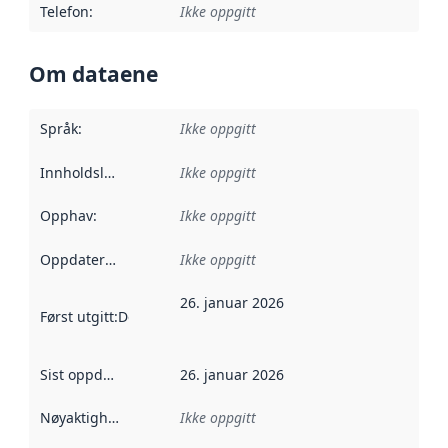
Telefon
:
Ikke oppgitt
Om dataene
Språk
:
Ikke oppgitt
Innholdsleverandører
Ikke oppgitt
:
Opphav
:
Ikke oppgitt
Oppdateringsfrekvens
Ikke oppgitt
:
26. januar 2026
Først utgitt
:
Denne datoen sier når dataene i dette datasettet 
Sist oppdatert
:
26. januar 2026
Nøyaktighet
:
Ikke oppgitt