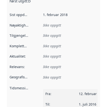
Først utgitt
:
Denne datoen sier når dataene i dette datasettet 
Sist oppdatert
:
1. februar 2018
Nøyaktighet
:
Ikke oppgitt
Tilgjengelighet
:
Ikke oppgitt
Kompletthet
:
Ikke oppgitt
Aktualitet
:
Ikke oppgitt
Relevans
:
Ikke oppgitt
Geografisk avgrensning
:
Ikke oppgitt
Tidsmessig avgrensning
:
Fra
:
12. februar 2015
Til
:
1. juli 2016