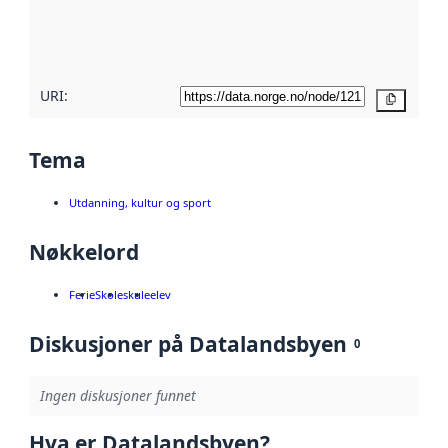
Les mer om
metadatakvalitet
her
URI:
Kopier
Tema
Utdanning, kultur og sport
Nøkkelord
Ferie
Skole
skule
elev
Diskusjoner på Datalandsbyen
0
Ingen diskusjoner funnet
Hva er Datalandsbyen?