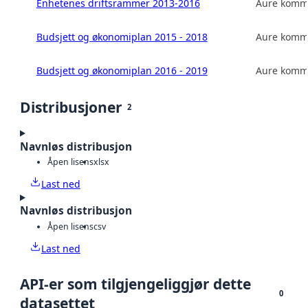
Enhetenes driftsrammer 2013-2016
Aure kom
Budsjett og økonomiplan 2015 - 2018
Aure kom
Budsjett og økonomiplan 2016 - 2019
Aure kom
Distribusjoner
2
Navnløs distribusjon
Åpen lisens
xlsx
Last ned
Navnløs distribusjon
Åpen lisens
csv
Last ned
API-er som tilgjengeliggjør dette
0
datasettet