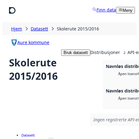
Hopp til hovedinnhold
Finn data
Meny
Hjem
Datasett
Skolerute 2015/2016
Aure kommune
Distribusjoner
API-e
Bruk datasett
2
Skolerute
Navnløs distri
2015/2016
x
Åpen lisens
Navnløs distri
c
Åpen lisens
Ingen registrerte API-er
Datasett