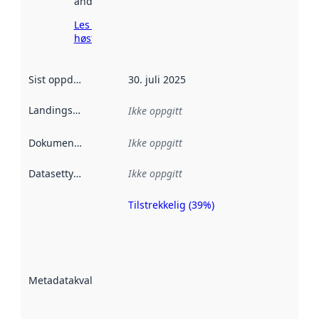
andre steder.
Les mer om
høsting her
Sist oppdatert
:
30. juli 2025
Landingsside
:
Ikke oppgitt
Dokumentasjon
:
Ikke oppgitt
Datasettype
:
Ikke oppgitt
Tilstrekkelig (39%)
Metadatakvalitet
er en indikator
på hvor godt
datasettene er
beskrevet ved
Metadatakvalitet
:
hjelp
avmetadata.