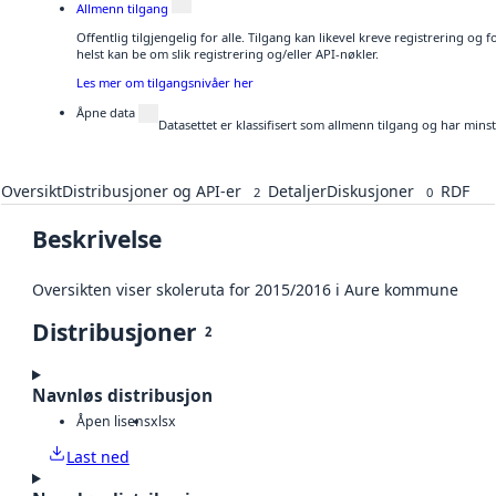
Allmenn tilgang
Offentlig tilgjengelig for alle. Tilgang kan likevel kreve registrering o
helst kan be om slik registrering og/eller API-nøkler.
Les mer om tilgangsnivåer her
Åpne data
Datasettet er klassifisert som allmenn tilgang og har mins
Oversikt
Distribusjoner og API-er
Detaljer
Diskusjoner
RDF
2
0
Beskrivelse
Oversikten viser skoleruta for 2015/2016 i Aure kommune
Distribusjoner
2
Navnløs distribusjon
Åpen lisens
xlsx
Last ned