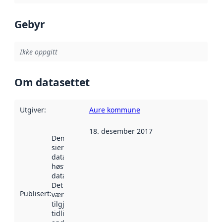
Gebyr
Ikke oppgitt
Om datasettet
Utgiver
:
Aure kommune
18. desember 2017
Denne datoen
sier når
datasettet ble
høstet av
data.norge.no.
Det kan ha
Publisert
:
vært
tilgjengelig
tidligere