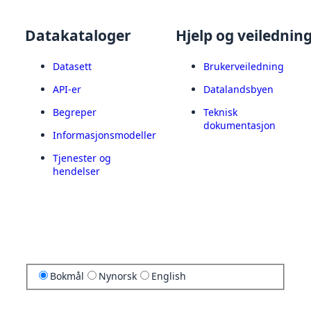
Datakataloger
Hjelp og veilednin
Datasett
Brukerveiledning
API-er
Datalandsbyen
Begreper
Teknisk
dokumentasjon
Informasjonsmodeller
Tjenester og
hendelser
Bokmål
Nynorsk
English