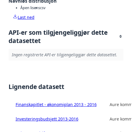
Navnløs distribusjon
Åpen lisens
csv
Last ned
API-er som tilgjengeliggjør dette
0
datasettet
Ingen registrerte API-er tilgjengeliggjør dette datasettet.
Lignende datasett
Finanskapitlet - økonomiplan 2013 - 2016
Aure kom
Investeringsbudsjett 2013-2016
Aure kom