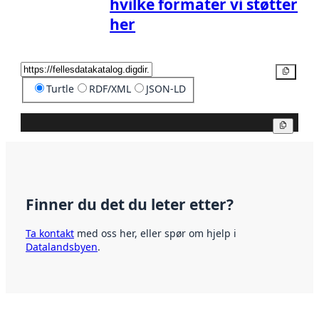
hvilke formater vi støtter
her
Kopier
Turtle
RDF/XML
JSON-LD
Kopier
Finner du det du leter etter?
Ta kontakt
med oss her, eller spør om hjelp i
Datalandsbyen
.