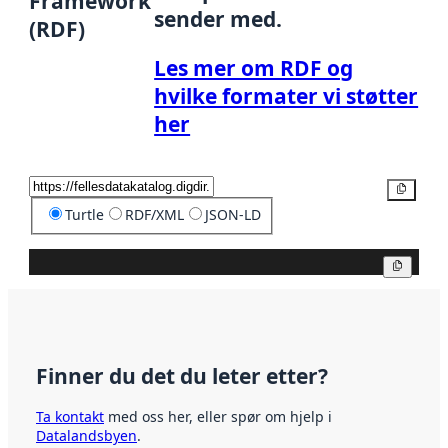
Framework
sender med.
(RDF)
Les mer om RDF og
hvilke formater vi støtter
her
Kopier
Turtle
RDF/XML
JSON-LD
Kopier
Finner du det du leter etter?
Ta kontakt
med oss her, eller spør om hjelp i
Datalandsbyen
.