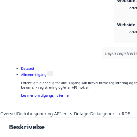
Webside 
octe
Webside
octe
Ingen registrerte
Datasett
Allmenn tilgang
Offentlig tilgjengelig for alle. Tilgang kan likevel kreve registrering o
be om slik registrering og/eller API-nøkler.
Les mer om tilgangsnivåer her
Oversikt
Distribusjoner og API-er
Detaljer
Diskusjoner
RDF
5
0
Beskrivelse