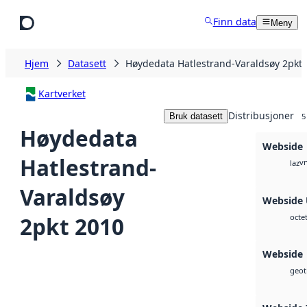
Hopp til hovedinnhold
Finn data
Meny
Hjem
Datasett
Høydedata Hatlestrand-Varaldsøy 2pkt
Kartverket
Distribusjoner
Bruk datasett
5
Høydedata
Webside
Hatlestrand-
vn
laz
Varaldsøy
Webside
2pkt 2010
octe
Webside
geoti