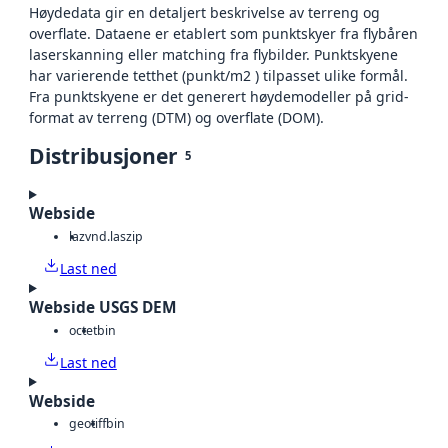
Høydedata gir en detaljert beskrivelse av terreng og
overflate. Dataene er etablert som punktskyer fra flybåren
laserskanning eller matching fra flybilder. Punktskyene
har varierende tetthet (punkt/m2 ) tilpasset ulike formål.
Fra punktskyene er det generert høydemodeller på grid-
format av terreng (DTM) og overflate (DOM).
Distribusjoner
5
Webside
laz
vnd.laszip
Last ned
Webside USGS DEM
octet
bin
Last ned
Webside
geotiff
bin