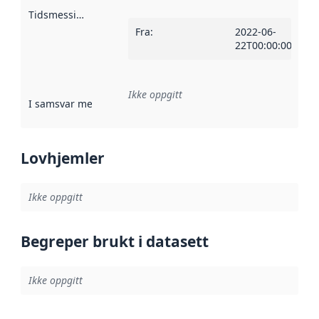
Tidsmessig avgrensning
:
Fra
:
2022-06-
22T00:00:00Z
Ikke oppgitt
I samsvar med
:
Referanse til en implementasjonsregel eller a
Lovhjemler
Ikke oppgitt
Begreper brukt i datasett
Ikke oppgitt