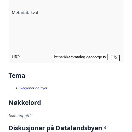
datasettene er
beskrevet ved
Metadatakvalitet
:
hjelp
avmetadata.
Les mer om
metadatakvalitet
her
URI:
Kopier
Tema
Regioner og byer
Nøkkelord
Ikke oppgitt
Diskusjoner på Datalandsbyen
0