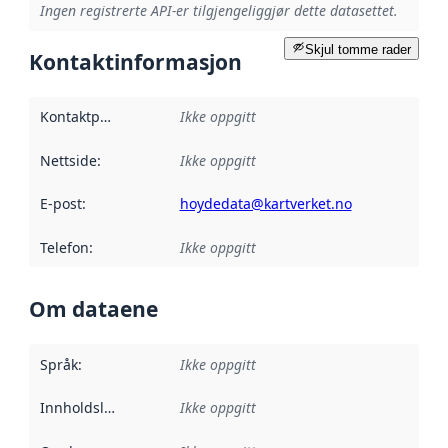
Ingen registrerte API-er tilgjengeliggjør dette datasettet.
Skjul tomme rader
Kontaktinformasjon
Kontaktpunkt
:
Ikke oppgitt
Nettside
:
Ikke oppgitt
E-post
:
hoydedata@kartverket.no
Telefon
:
Ikke oppgitt
Om dataene
Språk
:
Ikke oppgitt
Innholdsleverandører
Ikke oppgitt
: