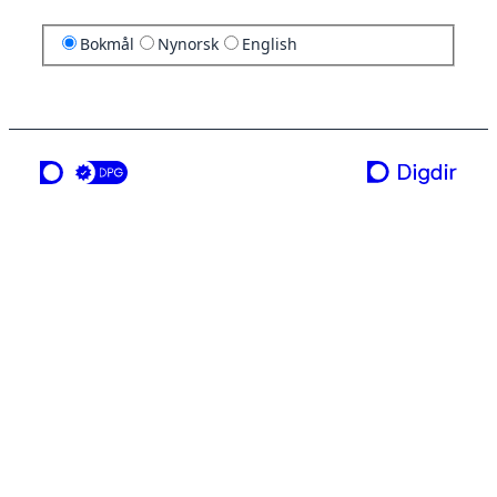
Bokmål
Nynorsk
English
en tjeneste fra