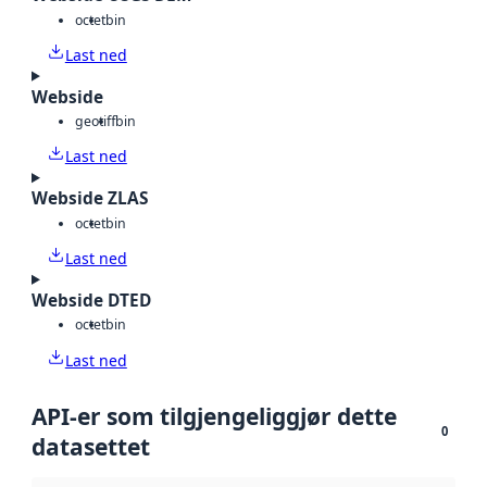
octet
bin
Last ned
Webside
geotiff
bin
Last ned
Webside ZLAS
octet
bin
Last ned
Webside DTED
octet
bin
Last ned
API-er som tilgjengeliggjør dette
0
datasettet