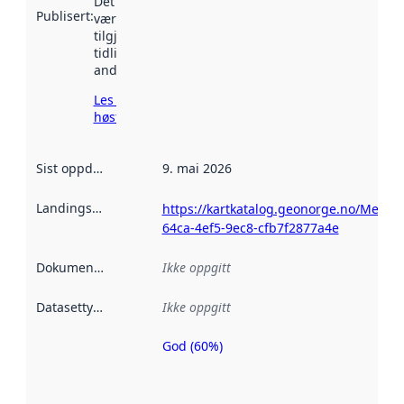
Det kan ha
Publisert
:
vært
tilgjengelig
tidligere
andre steder.
Les mer om
høsting her
Sist oppdatert
:
9. mai 2026
Landingsside
:
https://kartkatalog.geonorge.no/Metad
64ca-4ef5-9ec8-cfb7f2877a4e
Dokumentasjon
:
Ikke oppgitt
Datasettype
:
Ikke oppgitt
God (60%)
Metadatakvalitet
er en indikator
på hvor godt