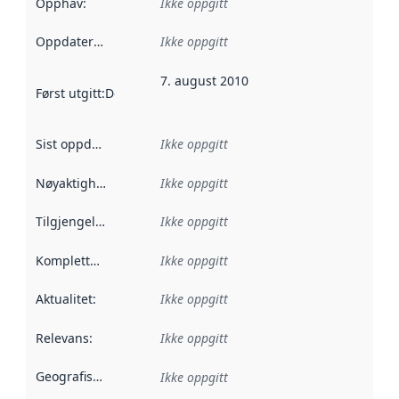
Opphav
:
Ikke oppgitt
Oppdateringsfrekvens
Ikke oppgitt
:
7. august 2010
Først utgitt
:
Denne datoen sier når dataene i dette datasettet 
Sist oppdatert
:
Ikke oppgitt
Nøyaktighet
:
Ikke oppgitt
Tilgjengelighet
:
Ikke oppgitt
Kompletthet
:
Ikke oppgitt
Aktualitet
:
Ikke oppgitt
Relevans
:
Ikke oppgitt
Geografisk avgrensning
:
Ikke oppgitt