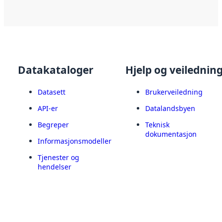
Datakataloger
Hjelp og veilednin
Datasett
Brukerveiledning
API-er
Datalandsbyen
Begreper
Teknisk
dokumentasjon
Informasjonsmodeller
Tjenester og
hendelser