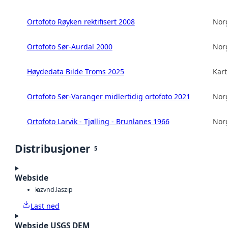
Ortofoto Røyken rektifisert 2008
Norg
Ortofoto Sør-Aurdal 2000
Norg
Høydedata Bilde Troms 2025
Kart
Ortofoto Sør-Varanger midlertidig ortofoto 2021
Norg
Ortofoto Larvik - Tjølling - Brunlanes 1966
Norg
Distribusjoner
5
Webside
laz
vnd.laszip
Last ned
Webside USGS DEM