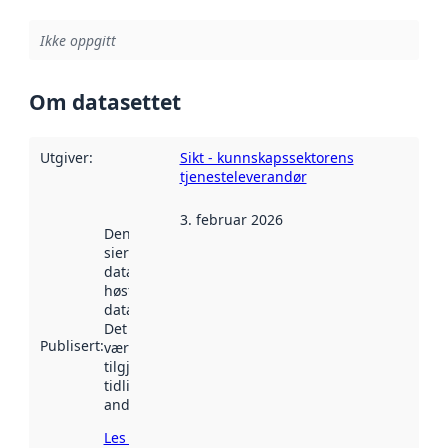
Ikke oppgitt
Om datasettet
Utgiver
:
Sikt - kunnskapssektorens
tjenesteleverandør
3. februar 2026
Denne datoen
sier når
datasettet ble
høstet av
data.norge.no.
Det kan ha
Publisert
:
vært
tilgjengelig
tidligere
andre steder.
Les mer om