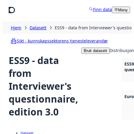
Hopp til hovedinnhold
Finn data
Meny
Hjem
Datasett
ESS9 - data from Interviewer's question
Sikt - kunnskapssektorens tjenesteleverandør
Distribusjon
Bruk datasett
ESS9 - data
ESS9
from
ques
Interviewer's
questionnaire,
Euro
edition 3.0
Datasett