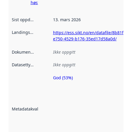
høsting her
Sist oppdatert
:
13. mars 2026
Landingsside
:
https://ess.sikt.no/en/datafile/8b81f40b
e750-4529-b176-35ed17d58a0d/
Dokumentasjon
:
Ikke oppgitt
Datasettype
:
Ikke oppgitt
God (53%)
Metadatakvalitet
er en indikator
på hvor godt
datasettene er
beskrevet ved
Metadatakvalitet
:
hjelp
avmetadata.
Les mer om
metadatakvalitet