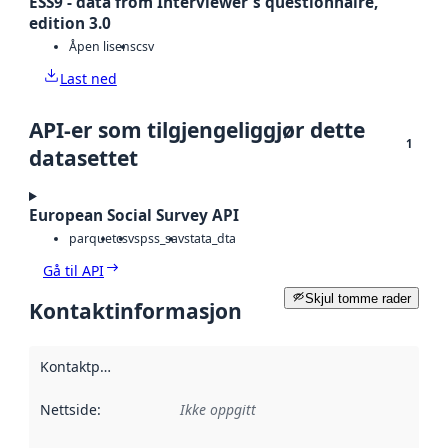
ESS9 - data from Interviewer's questionnaire,
edition 3.0
Åpen lisens
csv
Last ned
API-er som tilgjengeliggjør dette
1
datasettet
European Social Survey API
parquet
csv
spss_sav
stata_dta
Gå til API
Skjul tomme rader
Kontaktinformasjon
Kontaktpunkt
:
Nettside
:
Ikke oppgitt