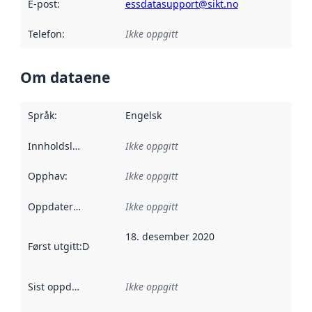
E-post
:
essdatasupport@sikt.no
Telefon
:
Ikke oppgitt
Om dataene
Språk
:
Engelsk
Innholdsleverandører
Ikke oppgitt
:
Opphav
:
Ikke oppgitt
Oppdateringsfrekvens
Ikke oppgitt
:
18. desember 2020
Først utgitt
:
Denne datoen sier når dataene i dette datasettet 
Sist oppdatert
:
Ikke oppgitt