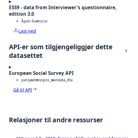
ESS9 - data from Interviewer's questionnaire,
edition 3.0
Åpen lisens
csv
Last ned
API-er som tilgjengeliggjør dette
1
datasettet
European Social Survey API
parquet
csv
spss_sav
stata_dta
Gå til API
Relasjoner til andre ressurser