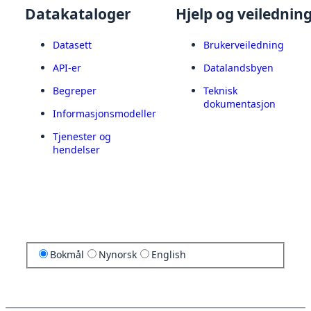
Datakataloger
Hjelp og veilednin
Datasett
Brukerveiledning
API-er
Datalandsbyen
Begreper
Teknisk
dokumentasjon
Informasjonsmodeller
Tjenester og
hendelser
Bokmål
Nynorsk
English