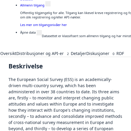
Allmenn tilgang
Offentlig tilgjengelig for alle. Tilgang kan likevel kreve registrering o
om slik registrering og/eller API-nøkler.
Les mer om tilgangsnivåer her
Åpne data
Datasettet er klassifisert som allmenn tilgang og har mins
Oversikt
Distribusjoner og API-er
Detaljer
Diskusjoner
RDF
2
0
Beskrivelse
The European Social Survey (ESS) is an academically-
driven multi-country survey, which has been
administered in over 38 countries to date. Its three aims
are, firstly – to monitor and interpret changing public
attitudes and values within Europe and to investigate
how they interact with Europe's changing institutions,
secondly – to advance and consolidate improved methods
of cross-national survey measurement in Europe and
beyond, and thirdly – to develop a series of European