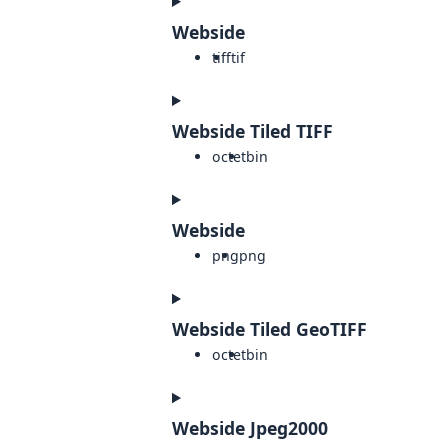
Webside
tiff
tif
Webside Tiled TIFF
octet
bin
Webside
png
png
Webside Tiled GeoTIFF
octet
bin
Webside Jpeg2000