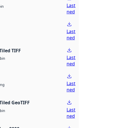
Last
bin
ned
Last
ned
Tiled TIFF
Last
bin
ned
Last
ng
ned
Tiled GeoTIFF
Last
bin
ned