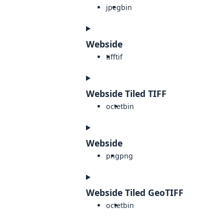
jpeg
bin
Webside
tiff
tif
Webside Tiled TIFF
octet
bin
Webside
png
png
Webside Tiled GeoTIFF
octet
bin