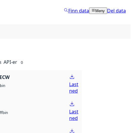
Finn data
Del data
Meny
API-er
8
0
 ECW
Last
bin
ned
Last
bin
ff
ned