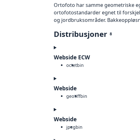
Ortofoto har samme geometriske egen
ortofotostandarder egnet til forskj
og jordbruksområder. Bakkeoppløsnin
Distribusjoner
8
Webside ECW
octet
bin
Webside
geotiff
bin
Webside
jpeg
bin