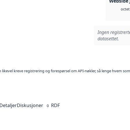
Webside 
octet
Ingen registrert
datasettet.
kan likevel kreve registrering og forespørsel om API-nøkler, så lenge hvem som
Detaljer
Diskusjoner
RDF
0