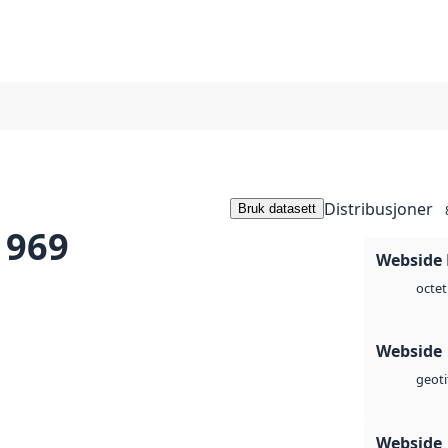
Distribusjoner
Bruk datasett
1969
Webside
octet
Webside
geoti
Webside