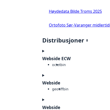
Høydedata Bilde Troms 2025
Ortofoto Sør-Varanger midlertid
Distribusjoner
8
Webside ECW
octet
bin
Webside
geotiff
bin
Webside