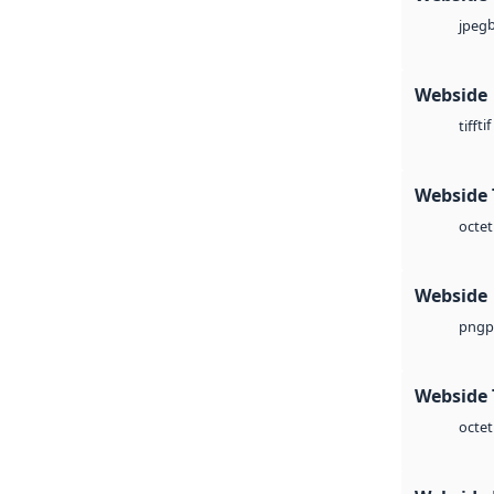
jpeg
Webside
tif
tiff
Webside 
octet
Webside
p
png
Webside 
octet