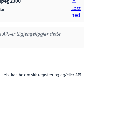
Jpeg2000
Last
bin
ned
e API-er tilgjengeliggjør dette
 helst kan be om slik registrering og/eller API-