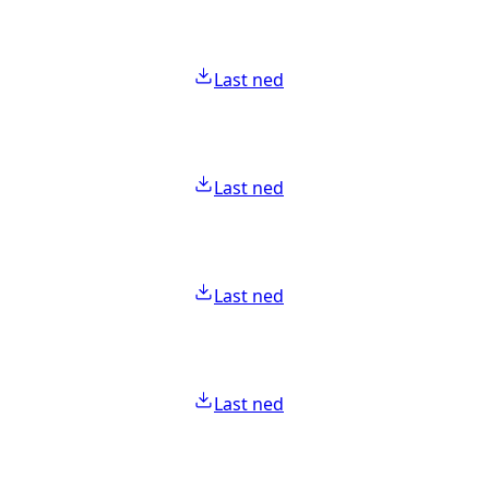
Last ned
Last ned
Last ned
Last ned