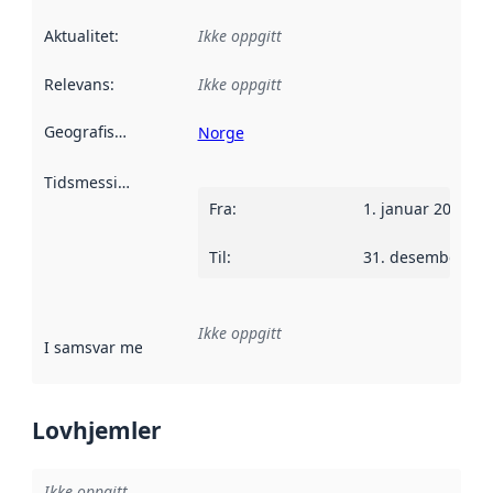
Aktualitet
:
Ikke oppgitt
Relevans
:
Ikke oppgitt
Geografisk avgrensning
:
Norge
Tidsmessig avgrensning
:
Fra
:
1. januar 2013
Til
:
31. desember 20
Ikke oppgitt
I samsvar med
:
Referanse til en implementasjonsregel eller a
Lovhjemler
Ikke oppgitt