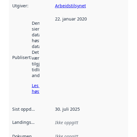
Utgiver
:
Arbeidstilsynet
22. januar 2020
Denne datoen
sier når
datasettet ble
høstet av
data.norge.no.
Det kan ha
Publisert
:
vært
tilgjengelig
tidligere
andre steder.
Les mer om
høsting her
Sist oppdatert
:
30. juli 2025
Landingsside
:
Ikke oppgitt
Dokumentasjon
:
Ikke oppgitt