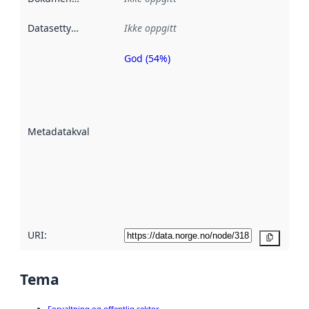
Datasettype
:
Ikke oppgitt
God (54%)
Metadatakvalitet
er en indikator
på hvor godt
datasettene er
beskrevet ved
Metadatakvalitet
:
hjelp
avmetadata.
Les mer om
metadatakvalitet
her
URI:
Kopier
Tema
Forvaltning og offentlig sektor