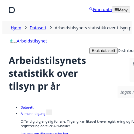
Hopp til hovedinnhold
Finn data
Meny
Hjem
Datasett
Arbeidstilsynets statistikk over tilsyn pr
Arbeidstilsynet
Distribu
Bruk datasett
Arbeidstilsynets
statistikk over
tilsyn pr år
Ingen r
Datasett
Allmenn tilgang
Offentlig tilgjengelig for alle. Tilgang kan likevel kreve registrering o
registrering og/eller API-nøkler.
Les mer om tilgangsnivåer her