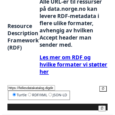
Alle URL-er til ressurser
på data.norge.no kan
levere RDF-metadata i
flere ulike formater,
Resource
avhengig av hvilken
Description
Accept header man
Framework
sender med.
(RDF)
Les mer om RDF og
hvilke formater vi støtter
her
Kopier
Turtle
RDF/XML
JSON-LD
Kopier