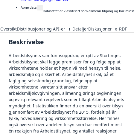
Åpne data
Datasettet er klassifisert som allmenn tilgang og har mins
Oversikt
Distribusjoner og API-er
Detaljer
Diskusjoner
RDF
1
0
Beskrivelse
Arbeidstilsynets samfunnsoppdrag er gitt av Stortinget.
Arbeidstilsynet skal legge premisser for og følge opp at
virksomhetene holder et høyt nivå med hensyn til helse,
arbeidsmiljø og sikkerhet. Arbeidstilsynet skal, på et
faglig og selvstendig grunnlag, følge opp at
virksomhetene ivaretar sitt ansvar etter
arbeidsmiljølovgivningen, allmenngjøringslovgivningen
og øvrig relevant regelverk som er tillagt Arbeidstilsynets
myndighet. I statistikken finner du en oversikt over tilsyn
gjennomført av Arbeidstilsynet fra 2015, fordelt på år,
fylke, hovednæring og virksomhetsstørrelse. Her finnes
også oversikt over andelen tilsyn som har medført minst
én reaksjon fra Arbeidstilsynet, og antallet reaksjoner