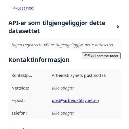
Last ned
API-er som tilgjengeliggjør dette
0
datasettet
Ingen registrerte API-er tilgjengeliggjør dette datasettet.
Skjul tomme rader
Kontaktinformasjon
Kontaktpunkt
:
Arbeidstilsynets postmottak
Nettside
:
Ikke oppgitt
E-post
:
post@arbeidstilsynet.no
Telefon
:
Ikke oppgitt