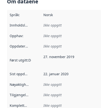
Om dataene
Språk
:
Norsk
Innholdsleverandører
Ikke oppgitt
:
Opphav
:
Ikke oppgitt
Oppdateringsfrekvens
Ikke oppgitt
:
27. november 2019
Først utgitt
:
Denne datoen sier når dataene i dette datasettet 
Sist oppdatert
:
22. januar 2020
Nøyaktighet
:
Ikke oppgitt
Tilgjengelighet
:
Ikke oppgitt
Kompletthet
:
Ikke oppgitt