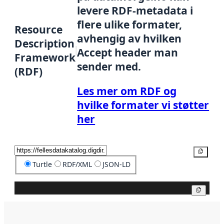
levere RDF-metadata i
flere ulike formater,
Resource
avhengig av hvilken
Description
Accept header man
Framework
sender med.
(RDF)
Les mer om RDF og
hvilke formater vi støtter
her
Kopier
Turtle
RDF/XML
JSON-LD
Kopier