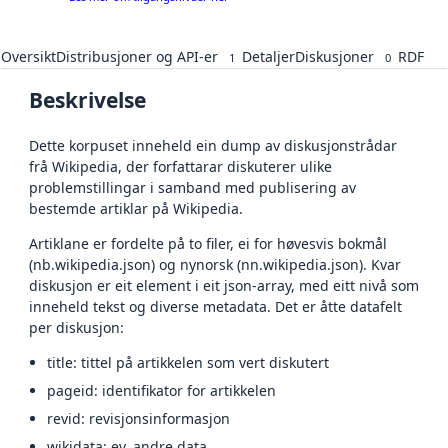
Oversikt
Distribusjoner og API-er
Detaljer
Diskusjoner
RDF
1
0
Beskrivelse
Dette korpuset inneheld ein dump av diskusjonstrådar
frå Wikipedia, der forfattarar diskuterer ulike
problemstillingar i samband med publisering av
bestemde artiklar på Wikipedia.
Artiklane er fordelte på to filer, ei for høvesvis bokmål
(nb.wikipedia.json) og nynorsk (nn.wikipedia.json). Kvar
diskusjon er eit element i eit json-array, med eitt nivå som
inneheld tekst og diverse metadata. Det er åtte datafelt
per diskusjon:
title: tittel på artikkelen som vert diskutert
pageid: identifikator for artikkelen
revid: revisjonsinformasjon
wikidata: ev. andre data