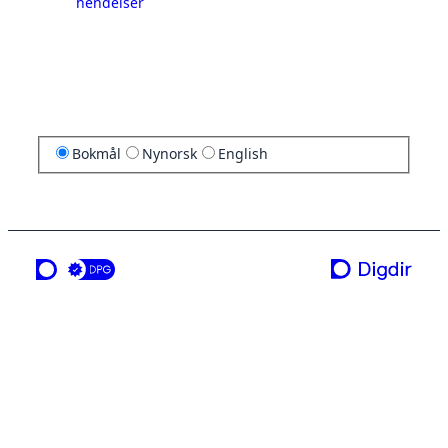
hendelser
Bokmål
Nynorsk
English
en tjeneste fra