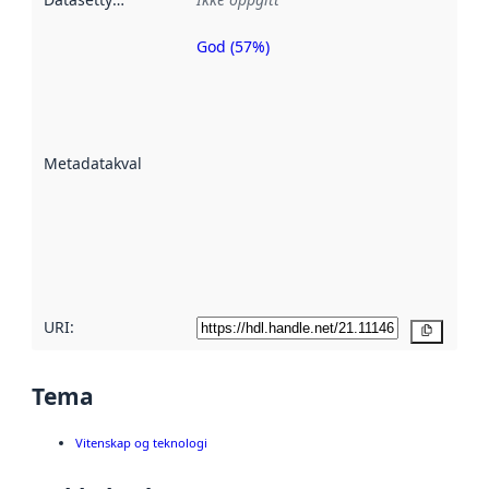
God (57%)
Metadatakvalitet
er en indikator
på hvor godt
datasettene er
beskrevet ved
Metadatakvalitet
:
hjelp
avmetadata.
Les mer om
metadatakvalitet
her
URI:
Kopier
Tema
Vitenskap og teknologi