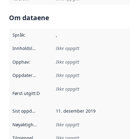
Om dataene
Språk
:
,
Innholdsleverandører
Ikke oppgitt
:
Opphav
:
Ikke oppgitt
Oppdateringsfrekvens
Ikke oppgitt
:
Ikke oppgitt
Først utgitt
:
Denne datoen sier når dataene i dette datasettet 
Sist oppdatert
:
11. desember 2019
Nøyaktighet
:
Ikke oppgitt
Tilgjengelighet
:
Ikke oppgitt