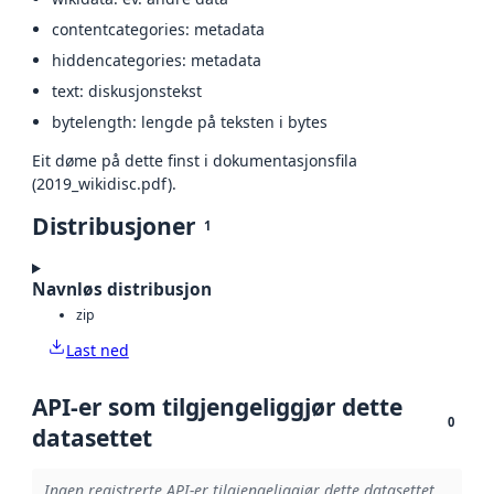
contentcategories: metadata
hiddencategories: metadata
text: diskusjonstekst
bytelength: lengde på teksten i bytes
Eit døme på dette finst i dokumentasjonsfila
(2019_wikidisc.pdf).
Distribusjoner
1
Navnløs distribusjon
zip
Last ned
API-er som tilgjengeliggjør dette
0
datasettet
Ingen registrerte API-er tilgjengeliggjør dette datasettet.