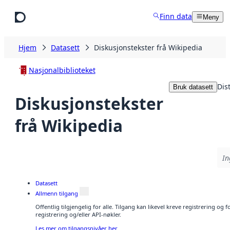
Hopp til hovedinnhold
Finn data
Meny
Hjem
Datasett
Diskusjonstekster frå Wikipedia
Nasjonalbiblioteket
Dis
Bruk datasett
Diskusjonstekster
frå Wikipedia
In
Datasett
Allmenn tilgang
Offentlig tilgjengelig for alle. Tilgang kan likevel kreve registrering o
registrering og/eller API-nøkler.
Les mer om tilgangsnivåer her