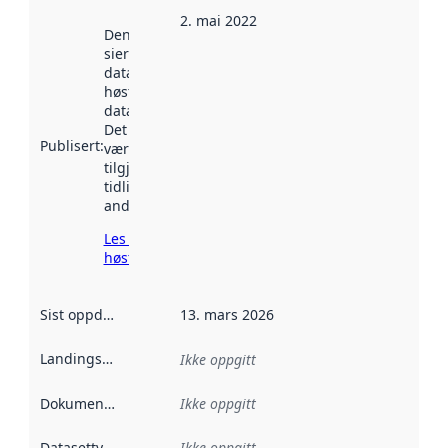
2. mai 2022
Denne datoen
sier når
datasettet ble
høstet av
data.norge.no.
Det kan ha
Publisert
:
vært
tilgjengelig
tidligere
andre steder.
Les mer om
høsting her
Sist oppdatert
:
13. mars 2026
Landingsside
:
Ikke oppgitt
Dokumentasjon
:
Ikke oppgitt
Datasettype
:
Ikke oppgitt