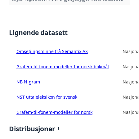
Lignende datasett
Omsetjingsminne frå Semantix AS
Nasjona
Grafem-til-fonem-modeller for norsk bokmål
Nasjona
NB N-gram
Nasjona
NST uttaleleksikon for svensk
Nasjona
Grafem-til-fonem-modeller for norsk
Nasjona
Distribusjoner
1