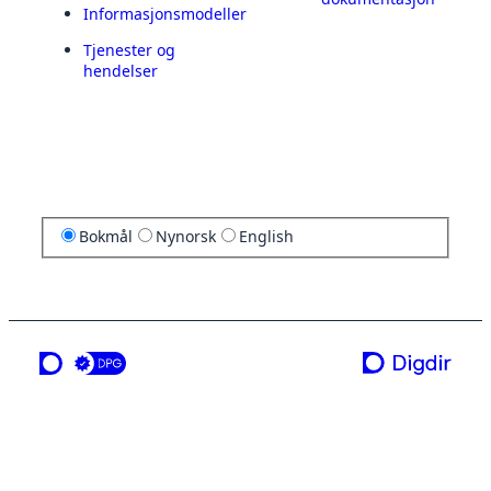
Informasjonsmodeller
Tjenester og
hendelser
Bokmål
Nynorsk
English
en tjeneste fra