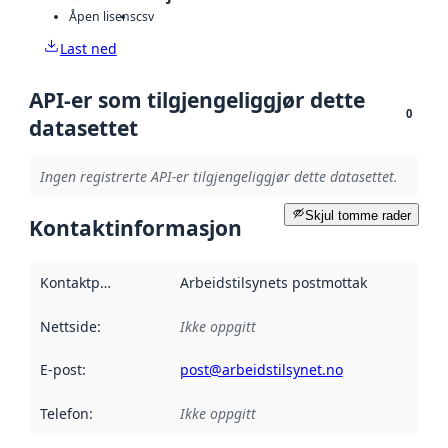
Åpen lisens
csv
Last ned
API-er som tilgjengeliggjør dette
0
datasettet
Ingen registrerte API-er tilgjengeliggjør dette datasettet.
Skjul tomme rader
Kontaktinformasjon
Kontaktpunkt
:
Arbeidstilsynets postmottak
Nettside
:
Ikke oppgitt
E-post
:
post@arbeidstilsynet.no
Telefon
:
Ikke oppgitt