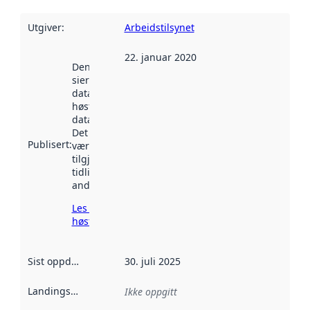
Utgiver
:
Arbeidstilsynet
22. januar 2020
Denne datoen
sier når
datasettet ble
høstet av
data.norge.no.
Det kan ha
Publisert
:
vært
tilgjengelig
tidligere
andre steder.
Les mer om
høsting her
Sist oppdatert
:
30. juli 2025
Landingsside
:
Ikke oppgitt