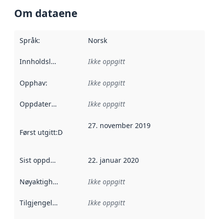
Om dataene
Språk
:
Norsk
Innholdsleverandører
Ikke oppgitt
:
Opphav
:
Ikke oppgitt
Oppdateringsfrekvens
Ikke oppgitt
:
27. november 2019
Først utgitt
:
Denne datoen sier når dataene i dette datasettet 
Sist oppdatert
:
22. januar 2020
Nøyaktighet
:
Ikke oppgitt
Tilgjengelighet
:
Ikke oppgitt