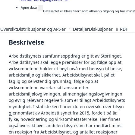
Åpne data
Datasettet er klassifisert som allmenn tilgang og har mins
Oversikt
Distribusjoner og API-er
Detaljer
Diskusjoner
RDF
1
0
Beskrivelse
Arbeidstilsynets samfunnsoppdrag er gitt av Stortinget.
Arbeidstilsynet skal legge premisser for og følge opp at
virksomhetene holder et høyt nivå med hensyn til helse,
arbeidsmiljø og sikkerhet. Arbeidstilsynet skal, på et
faglig og selvstendig grunnlag, følge opp at
virksomhetene ivaretar sitt ansvar etter
arbeidsmiljølovgivningen, allmenngjøringslovgivningen
og øvrig relevant regelverk som er tillagt Arbeidstilsynets
myndighet. I statistikken finner du en oversikt over tilsyn
gjennomført av Arbeidstilsynet fra 2015, fordelt på år,
fylke, hovednæring og virksomhetsstørrelse. Her finnes
også oversikt over andelen tilsyn som har medført minst
én reaksjon fra Arbeidstilsynet, og antallet reaksjoner