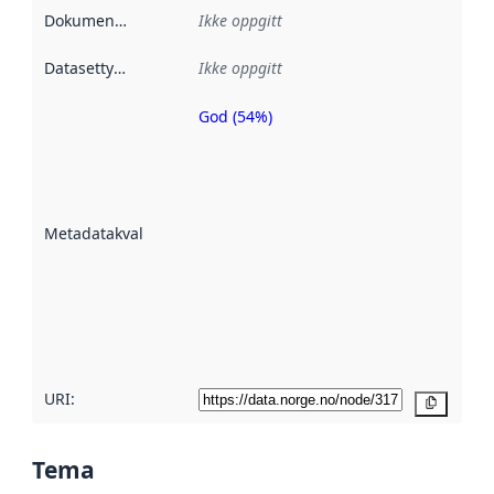
Dokumentasjon
:
Ikke oppgitt
Datasettype
:
Ikke oppgitt
God (54%)
Metadatakvalitet
er en indikator
på hvor godt
datasettene er
beskrevet ved
Metadatakvalitet
:
hjelp
avmetadata.
Les mer om
metadatakvalitet
her
URI:
Kopier
Tema