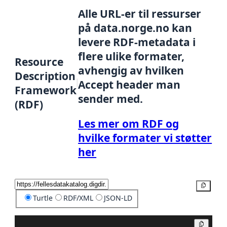
Alle URL-er til ressurser
på data.norge.no kan
levere RDF-metadata i
flere ulike formater,
Resource
avhengig av hvilken
Description
Accept header man
Framework
sender med.
(RDF)
Les mer om RDF og
hvilke formater vi støtter
her
Kopier
Turtle
RDF/XML
JSON-LD
Kopier