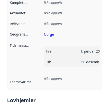
Kompletthet
:
Ikke oppgitt
Aktualitet
:
Ikke oppgitt
Relevans
:
Ikke oppgitt
Geografisk avgrensning
:
Norge
Tidsmessig avgrensning
:
Fra
:
1. januar 2013
Til
:
31. desember 20
Ikke oppgitt
I samsvar med
:
Referanse til en implementasjonsregel eller a
Lovhjemler