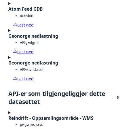
Atom Feed GDB
octet
bin
Last ned
Geonorge nedlastning
API
gml
gml
Last ned
Geonorge nedlastning
API
txt
vnd.sosi
Last ned
API-er som tilgjengeliggjør dette
5
datasettet
Reindrift - Oppsamlingsområde - WMS
png
wms_srvc