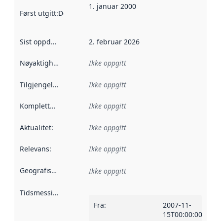
1. januar 2000
Først utgitt
:
Denne datoen sier når dataene i dette datasettet 
Sist oppdatert
:
2. februar 2026
Nøyaktighet
:
Ikke oppgitt
Tilgjengelighet
:
Ikke oppgitt
Kompletthet
:
Ikke oppgitt
Aktualitet
:
Ikke oppgitt
Relevans
:
Ikke oppgitt
Geografisk avgrensning
:
Ikke oppgitt
Tidsmessig avgrensning
:
Fra
:
2007-11-
15T00:00:00Z