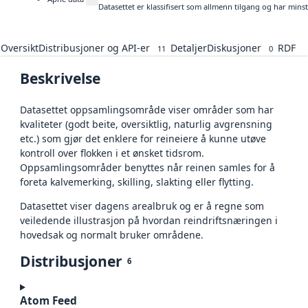
Datasettet er klassifisert som allmenn tilgang og har mins
Oversikt
Distribusjoner og API-er
Detaljer
Diskusjoner
RDF
11
0
Beskrivelse
Datasettet oppsamlingsområde viser områder som har
kvaliteter (godt beite, oversiktlig, naturlig avgrensning
etc.) som gjør det enklere for reineiere å kunne utøve
kontroll over flokken i et ønsket tidsrom.
Oppsamlingsområder benyttes når reinen samles for å
foreta kalvemerking, skilling, slakting eller flytting.
Datasettet viser dagens arealbruk og er å regne som
veiledende illustrasjon på hvordan reindriftsnæringen i
hovedsak og normalt bruker områdene.
Distribusjoner
6
Atom Feed