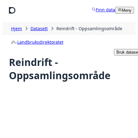
Hopp til hovedinnhold
Finn data
Meny
Hjem
Datasett
Reindrift - Oppsamlingsområde
Landbruksdirektoratet
Bruk datase
Reindrift -
Oppsamlingsområde