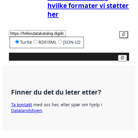
hvilke formater vi støtter
her
Kopier
Turtle
RDF/XML
JSON-LD
Kopier
Finner du det du leter etter?
Ta kontakt
med oss her, eller spør om hjelp i
Datalandsbyen
.