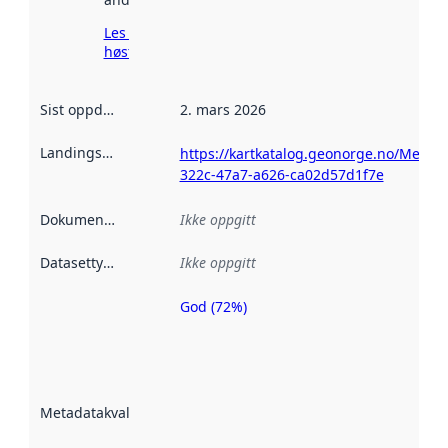
Les mer om
høsting her
Sist oppdatert
:
2. mars 2026
Landingsside
:
https://kartkatalog.geonorge.no/Metad
322c-47a7-a626-ca02d57d1f7e
Dokumentasjon
:
Ikke oppgitt
Datasettype
:
Ikke oppgitt
God (72%)
Metadatakvalitet
er en indikator
på hvor godt
datasettene er
beskrevet ved
Metadatakvalitet
:
hjelp
avmetadata.