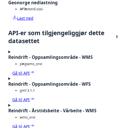
Geonorge nedlastning
API
txt
vnd.sosi
Last ned
API-er som tilgjengeliggjør dette
5
datasettet
Reindrift - Oppsamlingsområde - WMS
png
wms_srvc
Gå til API
Reindrift - Oppsamlingsområde - WFS
gml 3.1.1
Gå til API
Reindrift - Årstidsbeite - Vårbeite - WMS
wms_srvc
Gå til API