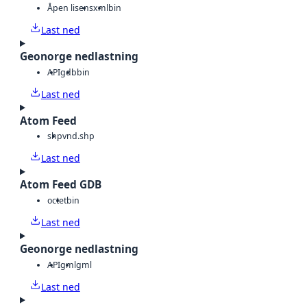
Åpen lisens
xml
bin
Last ned
Geonorge nedlastning
API
gdb
bin
Last ned
Atom Feed
shp
vnd.shp
Last ned
Atom Feed GDB
octet
bin
Last ned
Geonorge nedlastning
API
gml
gml
Last ned