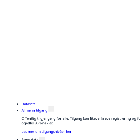
Datasett
Allmenn tilgang
Offentlig tilgjengelig for alle. Tilgang kan likevel kreve registrering o
og/eller API-nøkler.
Les mer om tilgangsnivåer her
Åpne data