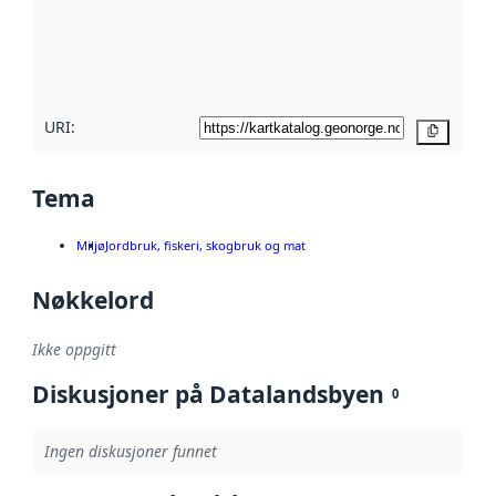
Les mer om
metadatakvalitet
her
URI:
Kopier
Tema
Miljø
Jordbruk, fiskeri, skogbruk og mat
Nøkkelord
Ikke oppgitt
Diskusjoner på Datalandsbyen
0
Ingen diskusjoner funnet