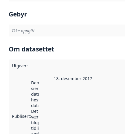
Gebyr
Ikke oppgitt
Om datasettet
Utgiver
:
18. desember 2017
Denne datoen
sier når
datasettet ble
høstet av
data.norge.no.
Det kan ha
Publisert
:
vært
tilgjengelig
tidligere
andre steder.