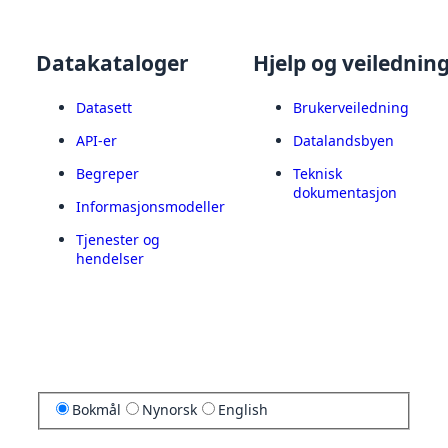
Datakataloger
Hjelp og veilednin
Datasett
Brukerveiledning
API-er
Datalandsbyen
Begreper
Teknisk
dokumentasjon
Informasjonsmodeller
Tjenester og
hendelser
Bokmål
Nynorsk
English