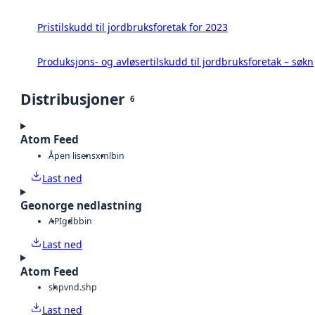
Pristilskudd til jordbruksforetak for 2023
Produksjons- og avløsertilskudd til jordbruksforetak – søk
Distribusjoner
6
Atom Feed
Åpen lisens
xml
bin
Last ned
Geonorge nedlastning
API
gdb
bin
Last ned
Atom Feed
shp
vnd.shp
Last ned