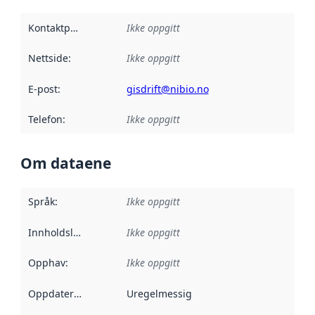
Kontaktpunkt
:
Ikke oppgitt
Nettside
:
Ikke oppgitt
E-post
:
gisdrift@nibio.no
Telefon
:
Ikke oppgitt
Om dataene
Språk
:
Ikke oppgitt
Innholdsleverandører
Ikke oppgitt
:
Opphav
:
Ikke oppgitt
Oppdateringsfrekvens
Uregelmessig
: