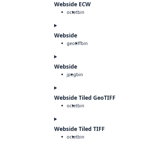
Webside ECW
octet
bin
Webside
geotiff
bin
Webside
jpeg
bin
Webside Tiled GeoTIFF
octet
bin
Webside Tiled TIFF
octet
bin