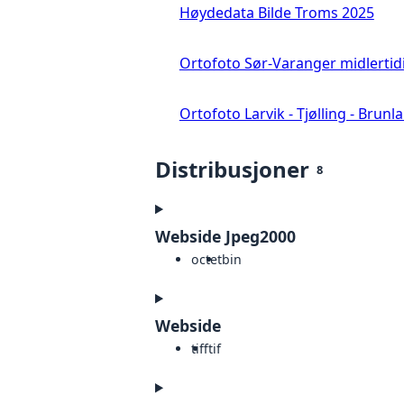
Høydedata Bilde Troms 2025
Ortofoto Sør-Varanger midlertid
Ortofoto Larvik - Tjølling - Brunl
Distribusjoner
8
Webside Jpeg2000
octet
bin
Webside
tiff
tif