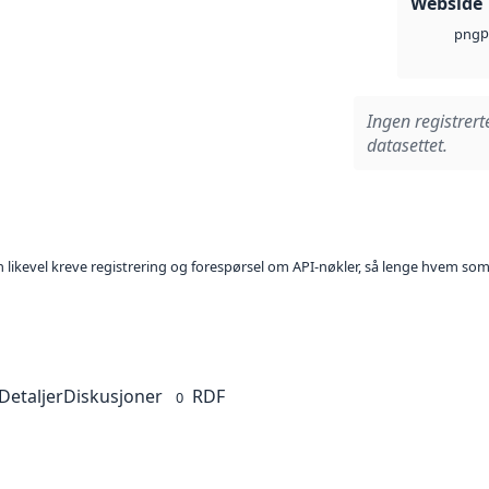
Webside
p
png
Ingen registrert
datasettet.
kan likevel kreve registrering og forespørsel om API-nøkler, så lenge hvem som
Detaljer
Diskusjoner
RDF
0