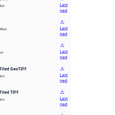
Last
bin
ned
Last
bin
ff
ned
Last
bin
ned
Tiled GeoTIFF
Last
bin
ned
Tiled TIFF
Last
bin
ned