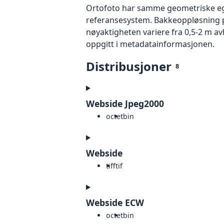
Ortofoto har samme geometriske egen
referansesystem. Bakkeoppløsning på
nøyaktigheten variere fra 0,5-2 m a
oppgitt i metadatainformasjonen.
Distribusjoner
8
Webside Jpeg2000
octet
bin
Webside
tiff
tif
Webside ECW
octet
bin