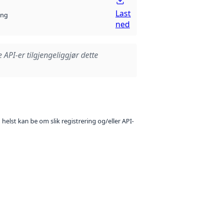
Last
ng
ned
e API-er tilgjengeliggjør dette
 helst kan be om slik registrering og/eller API-