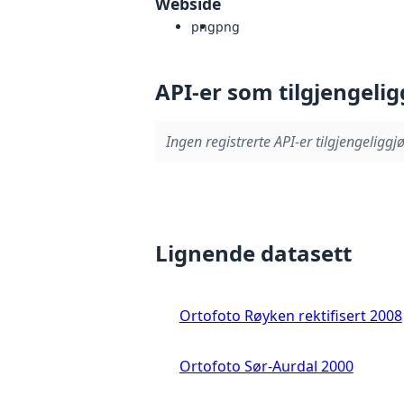
Webside
png
png
API-er som tilgjengelig
Ingen registrerte API-er tilgjengeliggjø
Lignende datasett
Ortofoto Røyken rektifisert 2008
Ortofoto Sør-Aurdal 2000