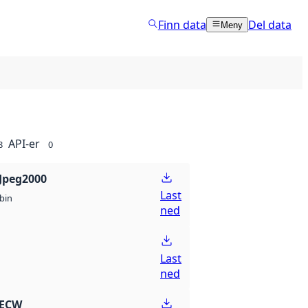
Finn data
Del data
Meny
API-er
8
0
Jpeg2000
Last
bin
ned
Last
ned
 ECW