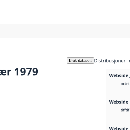
Distribusjoner
Bruk datasett
ær 1979
Webside 
octet
Webside
tif
tiff
Webside