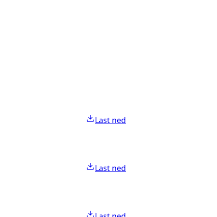
Last ned
Last ned
Last ned