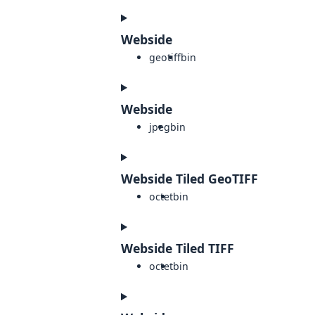
Webside
geotiff
bin
Webside
jpeg
bin
Webside Tiled GeoTIFF
octet
bin
Webside Tiled TIFF
octet
bin