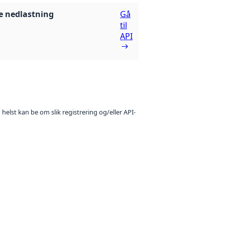
 nedlastning
Gå
til
API
 helst kan be om slik registrering og/eller API-