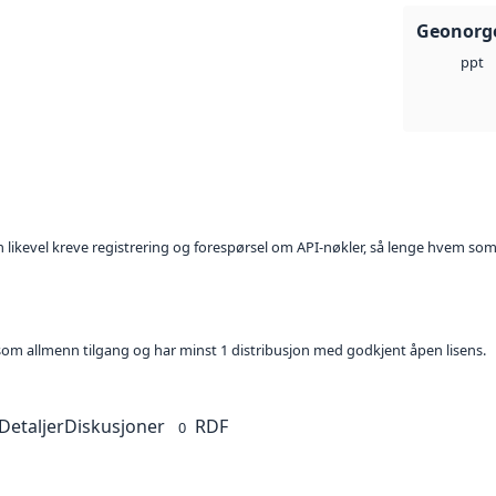
Geonorge
ppt
kan likevel kreve registrering og forespørsel om API-nøkler, så lenge hvem som
t som allmenn tilgang og har minst 1 distribusjon med godkjent åpen lisens.
Detaljer
Diskusjoner
RDF
0