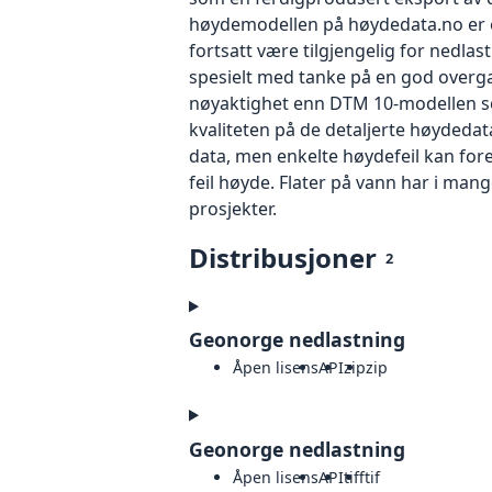
høydemodellen på høydedata.no er e
fortsatt være tilgjengelig for nedlas
spesielt med tanke på en god overga
nøyaktighet enn DTM 10-modellen so
kvaliteten på de detaljerte høydedat
data, men enkelte høydefeil kan for
feil høyde. Flater på vann har i man
prosjekter.
Distribusjoner
2
Geonorge nedlastning
Åpen lisens
API
zip
zip
Geonorge nedlastning
Åpen lisens
API
tiff
tif