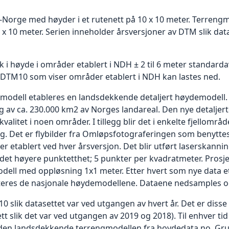
s-Norge med høyder i et rutenett på 10 x 10 meter. Terren
 x 10 meter. Serien inneholder årsversjoner av DTM slik dat
 i høyde i områder etablert i NDH ± 2 til 6 meter standarda
r DTM10 som viser områder etablert i NDH kan lastes ned.
demodell etableres en landsdekkende detaljert høydemodell. 
g av ca. 230.000 km2 av Norges landareal. Den nye detalje
valitet i noen områder. I tillegg blir det i enkelte fjellområ
 Det er flybilder fra Omløpsfotograferingen som benyttes t
 er etablert ved hver årsversjon. Det blir utført laserska
det høyere punktetthet; 5 punkter per kvadratmeter. Prosje
ll med oppløsning 1x1 meter. Etter hvert som nye data eta
eres de nasjonale høydemodellene. Dataene nedsamples o
 slik datasettet var ved utgangen av hvert år. Det er disse 
sett slik det var ved utgangen av 2019 og 2018). Til enhver t
den landsdekkende terrengmodellen fra hoydedata.no. Gru