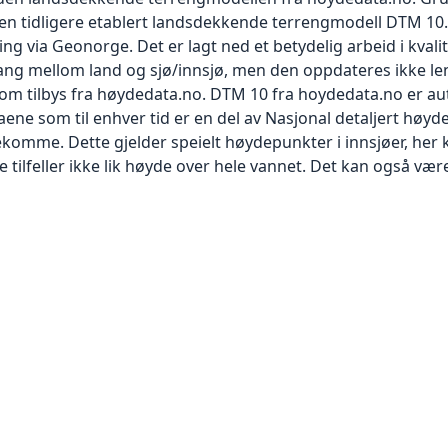
n tidligere etablert landsdekkende terrengmodell DTM 10. 
ting via Geonorge. Det er lagt ned et betydelig arbeid i kva
ng mellom land og sjø/innsjø, men den oppdateres ikke leng
m tilbys fra høydedata.no. DTM 10 fra hoydedata.no er au
aene som til enhver tid er en del av Nasjonal detaljert høy
ekomme. Dette gjelder speielt høydepunkter i innsjøer, her
ge tilfeller ikke lik høyde over hele vannet. Det kan også 