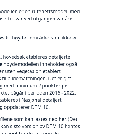
gmodellen er en rutenettsmodell med
asettet var ved utgangen var året
vvik i høyde i områder som ikke er
I hovedsak etableres detaljerte
rte høydemodellen inneholder også
der uten vegetasjon etablert
il bildematchingen. Det er gitt i
nning med minimum 2 punkter per
ktet pågår i perioden 2016 - 2022.
bleres i Nasjonal detaljert
g oppdaterer DTM 10.
filene som kan lastes ned her. (Det
id kan siste versjon av DTM 10 hentes
nnlaget for den nasjonale