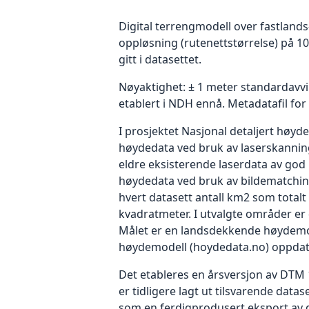
Digital terrengmodell over fastland
oppløsning (rutenettstørrelse) på 10
gitt i datasettet.
Nøyaktighet: ± 1 meter standardavvik
etablert i NDH ennå. Metadatafil fo
I prosjektet Nasjonal detaljert høy
høydedata ved bruk av laserskannin
eldre eksisterende laserdata av god k
høydedata ved bruk av bildematching.
hvert datasett antall km2 som totalt
kvadratmeter. I utvalgte områder er 
Målet er en landsdekkende høydemode
høydemodell (hoydedata.no) oppdat
Det etableres en årsversjon av DTM 10
er tidligere lagt ut tilsvarende data
som en ferdigprodusert eksport av 