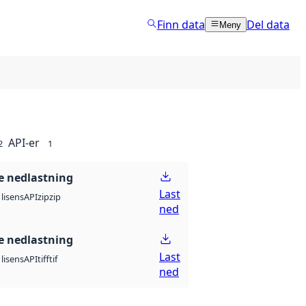
Finn data
Del data
Meny
API-er
2
1
 nedlastning
Last
API
zip
zip
lisens
ned
 nedlastning
Last
API
tiff
tif
lisens
ned