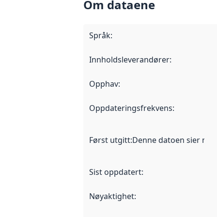
Om dataene
Språk
:
Innholdsleverandører
:
Opphav
:
Oppdateringsfrekvens
:
Først utgitt
:
Denne datoen sier når d
Sist oppdatert
:
Nøyaktighet
: