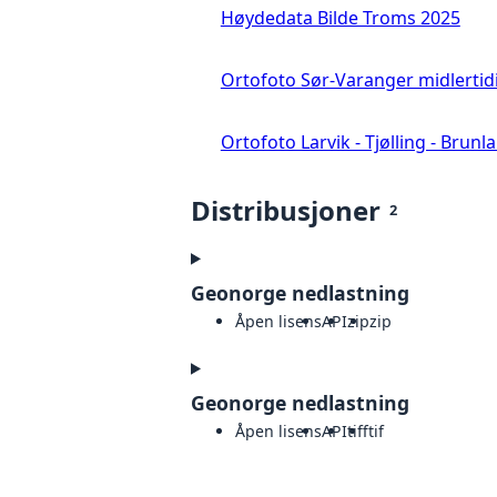
Høydedata Bilde Troms 2025
Ortofoto Sør-Varanger midlertid
Ortofoto Larvik - Tjølling - Brunl
Distribusjoner
2
Geonorge nedlastning
Åpen lisens
API
zip
zip
Geonorge nedlastning
Åpen lisens
API
tiff
tif