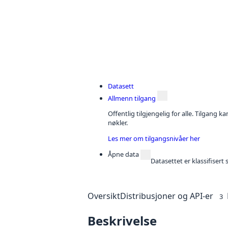
Datasett
Allmenn tilgang
Offentlig tilgjengelig for alle. Tilgang 
nøkler.
Les mer om tilgangsnivåer her
Åpne data
Datasettet er klassifiser
Oversikt
Distribusjoner og API-er
3
Beskrivelse