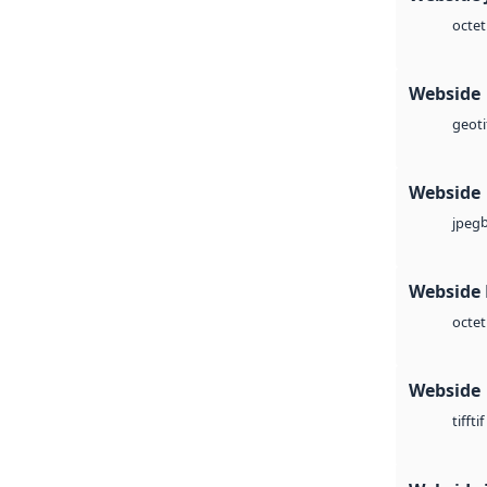
octet
Webside
geoti
Webside
jpeg
Webside
octet
Webside
tif
tiff