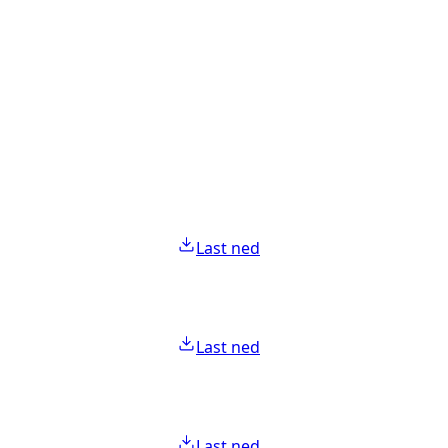
Last ned
Last ned
Last ned