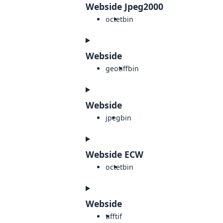
Webside Jpeg2000
octet
bin
Webside
geotiff
bin
Webside
jpeg
bin
Webside ECW
octet
bin
Webside
tiff
tif