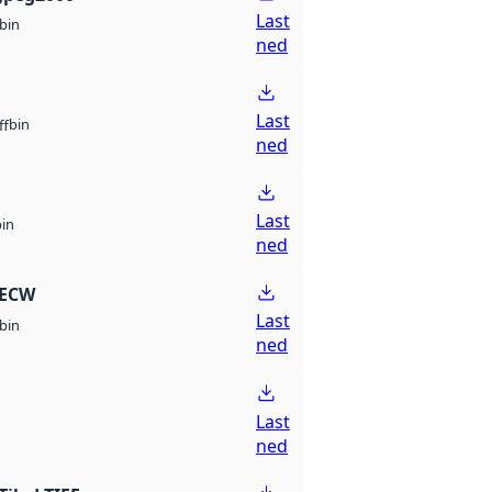
Last
bin
ned
Last
bin
ff
ned
Last
bin
ned
 ECW
Last
bin
ned
Last
ned