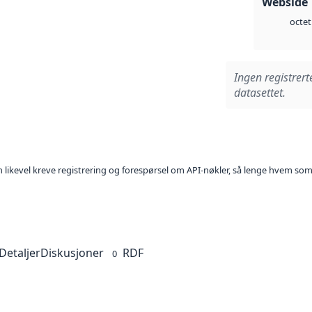
Webside 
octet
Ingen registrert
datasettet.
kan likevel kreve registrering og forespørsel om API-nøkler, så lenge hvem som
Detaljer
Diskusjoner
RDF
0