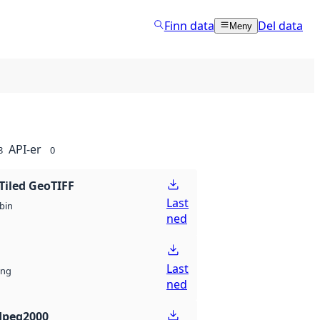
Finn data
Del data
Meny
API-er
8
0
Tiled GeoTIFF
Last
bin
ned
Last
ng
ned
Jpeg2000