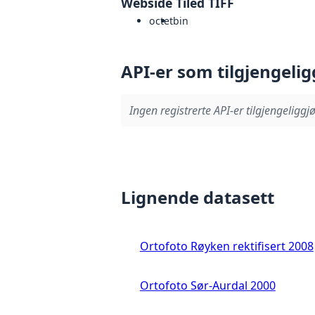
Webside Tiled TIFF
octet
bin
API-er som tilgjengelig
Ingen registrerte API-er tilgjengeliggjø
Lignende datasett
Ortofoto Røyken rektifisert 2008
Ortofoto Sør-Aurdal 2000