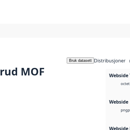
Distribusjoner
Bruk datasett
erud MOF
Webside 
octet
Webside
p
png
Webside 