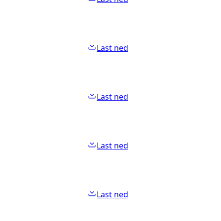
Last ned
Last ned
Last ned
Last ned