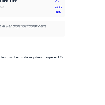
Tiled TIFF
Last
bin
ned
e API-er tilgjengeliggjør dette
 helst kan be om slik registrering og/eller API-