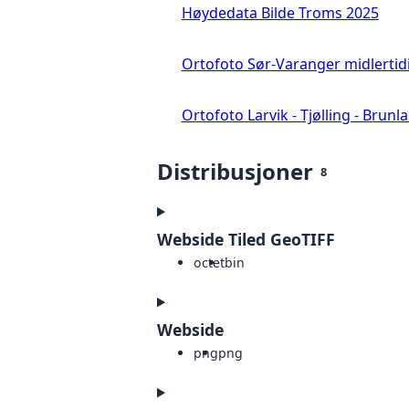
Høydedata Bilde Troms 2025
Ortofoto Sør-Varanger midlertid
Ortofoto Larvik - Tjølling - Brunl
Distribusjoner
8
Webside Tiled GeoTIFF
octet
bin
Webside
png
png