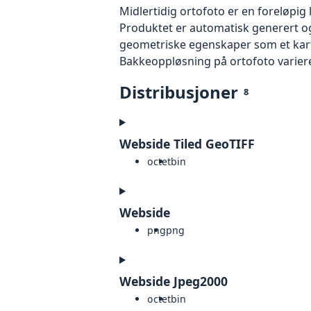
Midlertidig ortofoto er en foreløpig
Produktet er automatisk generert og
geometriske egenskaper som et kart f
Bakkeoppløsning på ortofoto varierer f
Distribusjoner
8
Webside Tiled GeoTIFF
octet
bin
Webside
png
png
Webside Jpeg2000
octet
bin