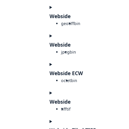
Webside
geotiff
bin
Webside
jpeg
bin
Webside ECW
octet
bin
Webside
tiff
tif