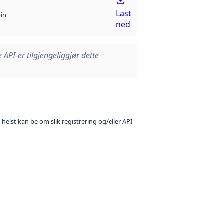
Last
bin
ned
e API-er tilgjengeliggjør dette
 helst kan be om slik registrering og/eller API-