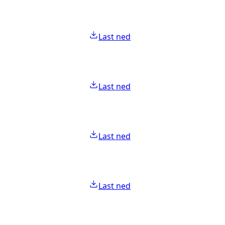
Last ned
Last ned
Last ned
Last ned