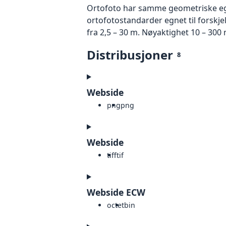
Ortofoto har samme geometriske egen
ortofotostandarder egnet til forskjel
fra 2,5 – 30 m. Nøyaktighet 10 – 300 
Distribusjoner
8
Webside
png
png
Webside
tiff
tif
Webside ECW
octet
bin