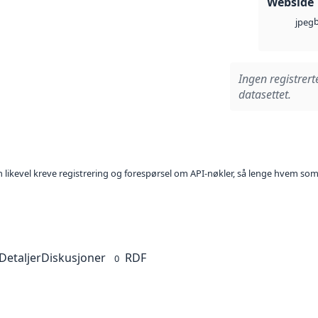
Webside
jpeg
Ingen registrert
datasettet.
kan likevel kreve registrering og forespørsel om API-nøkler, så lenge hvem som
Detaljer
Diskusjoner
RDF
0