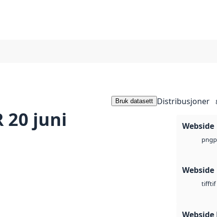
Distribusjoner
Bruk datasett
 20 juni
Webside
p
png
Webside
tif
tiff
Webside