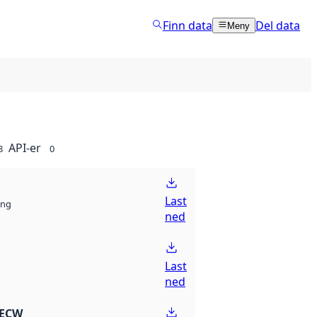
Finn data
Del data
Meny
API-er
8
0
Last
ng
ned
Last
ned
 ECW