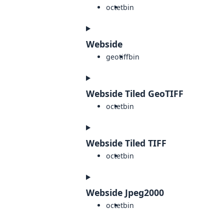
octet
bin
Webside
geotiff
bin
Webside Tiled GeoTIFF
octet
bin
Webside Tiled TIFF
octet
bin
Webside Jpeg2000
octet
bin