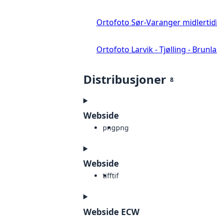
Ortofoto Sør-Varanger midlertid
Ortofoto Larvik - Tjølling - Brunl
Distribusjoner
8
Webside
png
png
Webside
tiff
tif
Webside ECW