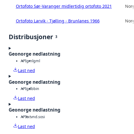
Ortofoto Sør-Varanger midlertidig ortofoto 2021
Norg
Ortofoto Larvik - Tjølling - Brunlanes 1966
Norg
Distribusjoner
3
Geonorge nedlastning
API
gml
gml
Last ned
Geonorge nedlastning
API
gdb
bin
Last ned
Geonorge nedlastning
API
txt
vnd.sosi
Last ned