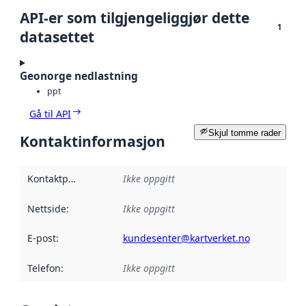
API-er som tilgjengeliggjør dette
1
datasettet
Geonorge nedlastning
ppt
Gå til API
Skjul tomme rader
Kontaktinformasjon
Kontaktpunkt
:
Ikke oppgitt
Nettside
:
Ikke oppgitt
E-post
:
kundesenter@kartverket.no
Telefon
:
Ikke oppgitt