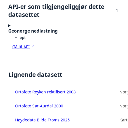
API-er som tilgjengeliggjør dette
1
datasettet
Geonorge nedlastning
ppt
Gå til API
Lignende datasett
Ortofoto Røyken rektifisert 2008
Norg
Ortofoto Sør-Aurdal 2000
Norg
Høydedata Bilde Troms 2025
Kart