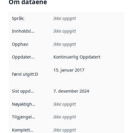
Om dataene
Språk
:
Ikke oppgitt
Innholdsleverandører
Ikke oppgitt
:
Opphav
:
Ikke oppgitt
Oppdateringsfrekvens
Kontinuerlig Oppdatert
:
15. januar 2017
Først utgitt
:
Denne datoen sier når dataene i dette datasettet 
Sist oppdatert
:
7. desember 2024
Nøyaktighet
:
Ikke oppgitt
Tilgjengelighet
:
Ikke oppgitt
Kompletthet
:
Ikke oppgitt