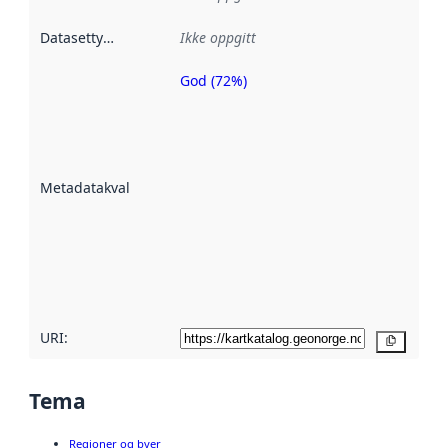
Datasettype
:
Ikke oppgitt
God (72%)
Metadatakvalitet
er en indikator
på hvor godt
datasettene er
beskrevet ved
Metadatakvalitet
:
hjelp
avmetadata.
Les mer om
metadatakvalitet
her
URI:
Kopier
Tema
Regioner og byer