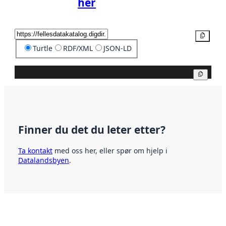
her
Kopier
Turtle
RDF/XML
JSON-LD
Kopier
Finner du det du leter etter?
Ta kontakt
med oss her, eller spør om hjelp i
Datalandsbyen
.