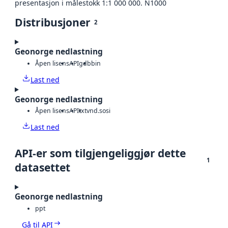
presentasjon i målestokk 1:1 000 000. N1000
Distribusjoner
2
Geonorge nedlastning
Åpen lisens
API
gdb
bin
Last ned
Geonorge nedlastning
Åpen lisens
API
txt
vnd.sosi
Last ned
API-er som tilgjengeliggjør dette
1
datasettet
Geonorge nedlastning
ppt
Gå til API