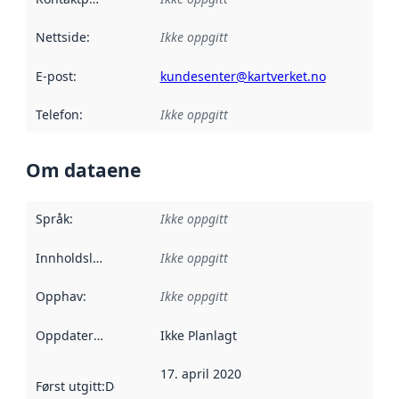
Nettside
:
Ikke oppgitt
E-post
:
kundesenter@kartverket.no
Telefon
:
Ikke oppgitt
Om dataene
Språk
:
Ikke oppgitt
Innholdsleverandører
Ikke oppgitt
:
Opphav
:
Ikke oppgitt
Oppdateringsfrekvens
Ikke Planlagt
:
17. april 2020
Først utgitt
:
Denne datoen sier når dataene i dette datasettet 