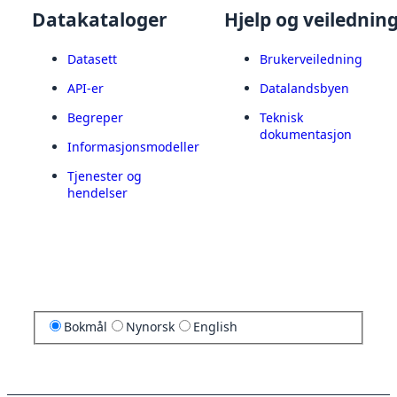
Datakataloger
Hjelp og veilednin
Datasett
Brukerveiledning
API-er
Datalandsbyen
Begreper
Teknisk
dokumentasjon
Informasjonsmodeller
Tjenester og
hendelser
Bokmål
Nynorsk
English