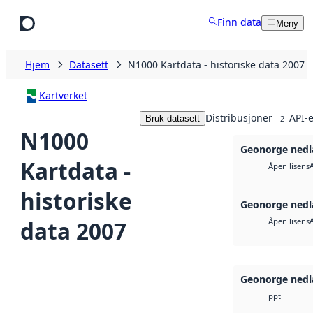
Hopp til hovedinnhold
Finn data
Meny
Hjem
Datasett
N1000 Kartdata - historiske data 2007
Kartverket
Distribusjoner
API-e
Bruk datasett
2
N1000
Geonorge nedl
Kartdata -
Åpen lisens
historiske
Geonorge nedl
data 2007
Åpen lisens
Geonorge nedl
ppt