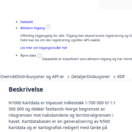
Datasett
Allmenn tilgang
Offentlig tilgjengelig for alle. Tilgang kan likevel kreve registrering o
helst kan be om slik registrering og/eller API-nøkler.
Les mer om tilgangsnivåer her
Åpne data
Datasettet er klassifisert som allmenn tilgang og har mins
Oversikt
Distribusjoner og API-er
Detaljer
Diskusjoner
RDF
3
0
Beskrivelse
N1000 Kartdata er tilpasset målestokk 1:700 000 til 1:1
500 000 og dekker fastlands-Norge begrenset av
riksgrensen mot nabolandene og territorialgrensen i
havet. Kartdatabasen er en generalisering av N500
Kartdata og er kartografisk redigert med tanke på