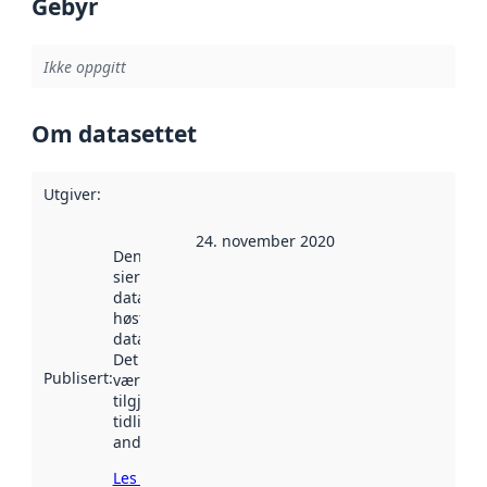
Gebyr
Ikke oppgitt
Om datasettet
Utgiver
:
24. november 2020
Denne datoen
sier når
datasettet ble
høstet av
data.norge.no.
Det kan ha
Publisert
:
vært
tilgjengelig
tidligere
andre steder.
Les mer om