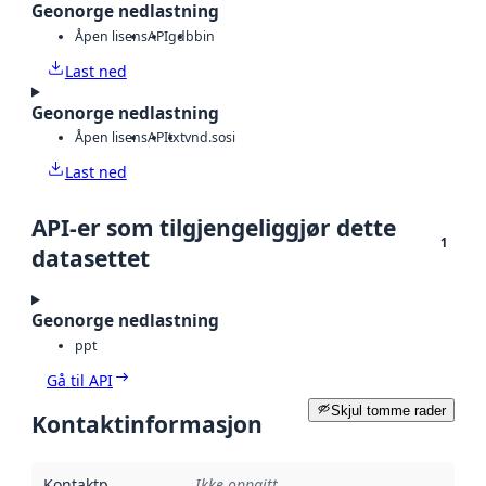
Geonorge nedlastning
Åpen lisens
API
gdb
bin
Last ned
Geonorge nedlastning
Åpen lisens
API
txt
vnd.sosi
Last ned
API-er som tilgjengeliggjør dette
1
datasettet
Geonorge nedlastning
ppt
Gå til API
Skjul tomme rader
Kontaktinformasjon
Kontaktpunkt
:
Ikke oppgitt