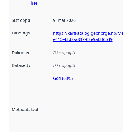
høsting her
Sist oppdatert
:
9. mai 2026
Landingsside
:
https://kartkatalog.geonorge.no/Metad
e415-43d8-a837-08e9af3f6549
Dokumentasjon
:
Ikke oppgitt
Datasettype
:
Ikke oppgitt
God (63%)
Metadatakvalitet
er en indikator
på hvor godt
datasettene er
beskrevet ved
Metadatakvalitet
:
hjelp
avmetadata.
Les mer om
metadatakvalitet