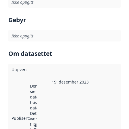
Ikke oppgitt
Gebyr
Ikke oppgitt
Om datasettet
Utgiver
:
19. desember 2023
Denne datoen
sier når
datasettet ble
høstet av
data.norge.no.
Det kan ha
Publisert
:
vært
tilgjengelig