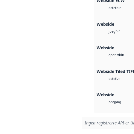
Webside ECW
bin
octet
Webside
bin
jpeg
Webside
bin
geotiff
Webside Tiled TIF
bin
octet
Webside
png
png
Ingen registrerte API-er ti