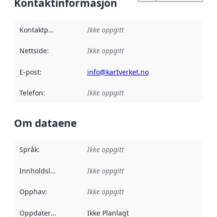
Kontaktinformasjon
Kontaktpunkt
:
Ikke oppgitt
Nettside
:
Ikke oppgitt
E-post
:
info@kartverket.no
Telefon
:
Ikke oppgitt
Om dataene
Språk
:
Ikke oppgitt
Innholdsleverandører
Ikke oppgitt
:
Opphav
:
Ikke oppgitt
Oppdateringsfrekvens
Ikke Planlagt
: