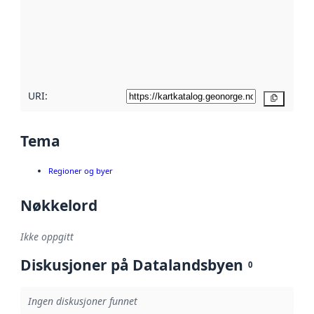
avmetadata.
Les mer om
metadatakvalitet
her
URI:
Kopier
Tema
Regioner og byer
Nøkkelord
Ikke oppgitt
Diskusjoner på Datalandsbyen
0
Ingen diskusjoner funnet