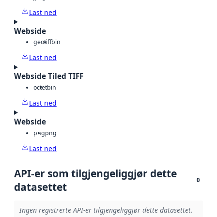
Last ned
Webside
geotiff
bin
Last ned
Webside Tiled TIFF
octet
bin
Last ned
Webside
png
png
Last ned
API-er som tilgjengeliggjør dette
0
datasettet
Ingen registrerte API-er tilgjengeliggjør dette datasettet.