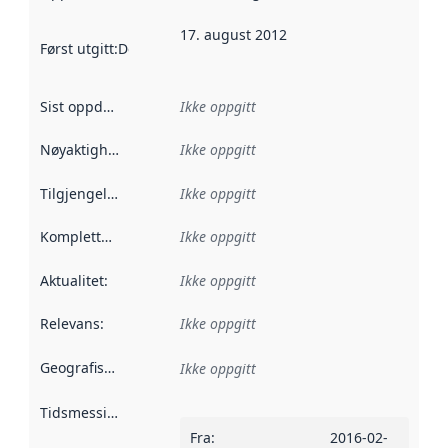
17. august 2012
Først utgitt
:
Denne datoen sier når dataene i dette datasettet 
Sist oppdatert
:
Ikke oppgitt
Nøyaktighet
:
Ikke oppgitt
Tilgjengelighet
:
Ikke oppgitt
Kompletthet
:
Ikke oppgitt
Aktualitet
:
Ikke oppgitt
Relevans
:
Ikke oppgitt
Geografisk avgrensning
:
Ikke oppgitt
Tidsmessig avgrensning
:
Fra
:
2016-02-