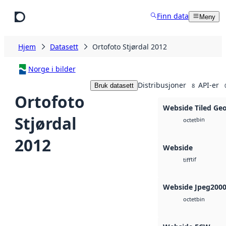
Hopp til hovedinnhold
Finn data
Meny
Hjem
Datasett
Ortofoto Stjørdal 2012
Norge i bilder
Distribusjoner
API-er
Bruk datasett
8
Ortofoto
Webside Tiled Ge
Stjørdal
bin
octet
2012
Webside
tif
tiff
Webside Jpeg200
bin
octet