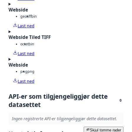
Webside
geotiff
bin
Last ned
Webside Tiled TIFF
octet
bin
Last ned
Webside
png
png
Last ned
API-er som tilgjengeliggjør dette
0
datasettet
Ingen registrerte API-er tilgjengeliggjør dette datasettet.
Skjul tomme rader