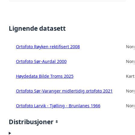
Lignende datasett
Ortofoto Røyken rektifisert 2008
Norg
Ortofoto Sør-Aurdal 2000
Norg
Høydedata Bilde Troms 2025
Kart
Ortofoto Sør-Varanger midlertidig ortofoto 2021
Norg
Ortofoto Larvik - Tjølling - Brunlanes 1966
Norg
Distribusjoner
8