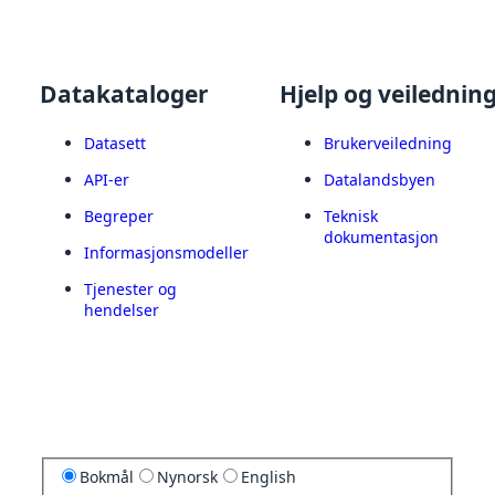
Datakataloger
Hjelp og veilednin
Datasett
Brukerveiledning
API-er
Datalandsbyen
Begreper
Teknisk
dokumentasjon
Informasjonsmodeller
Tjenester og
hendelser
Bokmål
Nynorsk
English