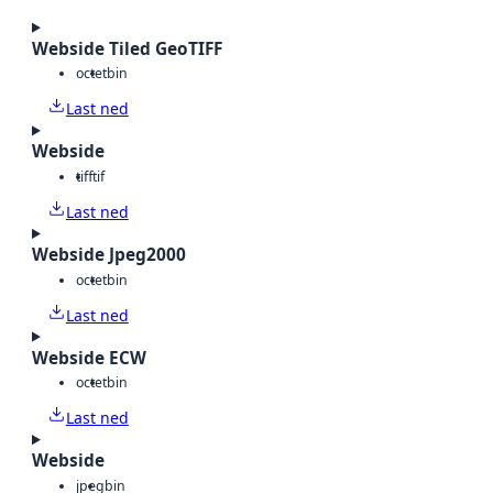
Webside Tiled GeoTIFF
octet
bin
Last ned
Webside
tiff
tif
Last ned
Webside Jpeg2000
octet
bin
Last ned
Webside ECW
octet
bin
Last ned
Webside
jpeg
bin