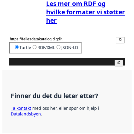
Les mer om RDF og
hvilke formater vi støtter
her
Kopier
Turtle
RDF/XML
JSON-LD
Kopier
Finner du det du leter etter?
Ta kontakt
med oss her, eller spør om hjelp i
Datalandsbyen
.