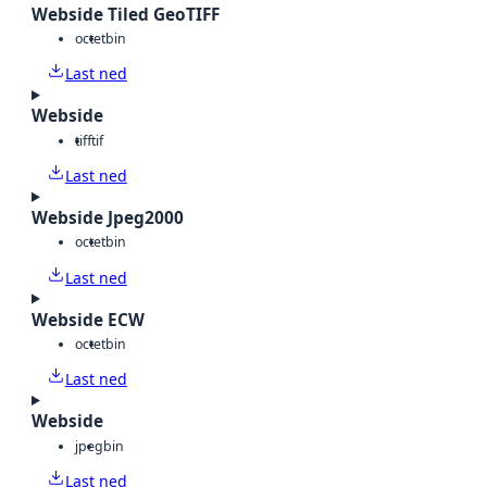
Webside Tiled GeoTIFF
octet
bin
Last ned
Webside
tiff
tif
Last ned
Webside Jpeg2000
octet
bin
Last ned
Webside ECW
octet
bin
Last ned
Webside
jpeg
bin
Last ned