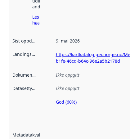
tidligere
andre steder.
Les mer om
høsting her
Sist oppdatert
:
9. mai 2026
Landingsside
:
https://kartkatalog.geonorge.no/Metad
b1fe-46cd-b64c-96e2a5b2178d
Dokumentasjon
:
Ikke oppgitt
Datasettype
:
Ikke oppgitt
God (60%)
Metadatakvalitet
er en indikator
på hvor godt
datasettene er
beskrevet ved
Metadatakvalitet
:
hjelp