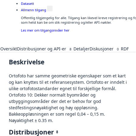
Datasett
Allmenn tilgang
Offentlig tilgjengelig for alle. Tilgang kan likevel kreve registrering og
som helst kan be om slik registrering og/eller API-nøkler.
Les mer om tilgangsnivåer her
Oversikt
Distribusjoner og API-er
Detaljer
Diskusjoner
RDF
8
0
Beskrivelse
Ortofoto har samme geometriske egenskaper som et kart
og kan knyttes til et referansesystem. Ortofoto er inndelt i
ulike ortofotostandarder egnet til forskjellige formål.
Ortofoto 10: Dekker normalt byområder og
utbyggingsområder der det er behov for god
stedfestingsnøyaktighet og høy oppløsning.
Bakkeoppløsningen er som regel 0,04 – 0,15 m.
Nøyaktighet ± 0.35 m.
Distribusjoner
8