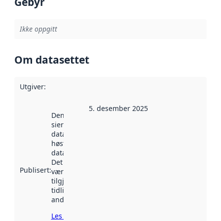
Gebyr
Ikke oppgitt
Om datasettet
Utgiver
:
5. desember 2025
Denne datoen
sier når
datasettet ble
høstet av
data.norge.no.
Det kan ha
Publisert
:
vært
tilgjengelig
tidligere
andre steder.
Les mer om