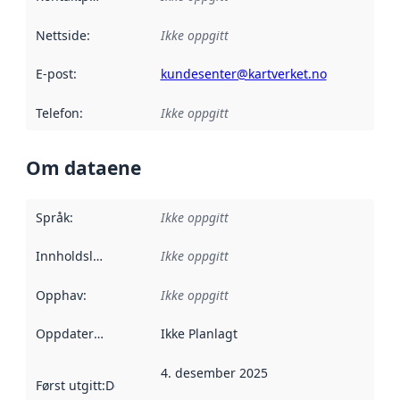
Nettside
:
Ikke oppgitt
E-post
:
kundesenter@kartverket.no
Telefon
:
Ikke oppgitt
Om dataene
Språk
:
Ikke oppgitt
Innholdsleverandører
Ikke oppgitt
:
Opphav
:
Ikke oppgitt
Oppdateringsfrekvens
Ikke Planlagt
:
4. desember 2025
Først utgitt
:
Denne datoen sier når dataene i dette datasettet 