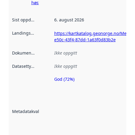
høsting her
Sist oppdatert
:
6. august 2026
Landingsside
:
https://kartkatalog.geonorge.no/Metad
e50c-43f4-87dd-1a63f0d83b2e
Dokumentasjon
:
Ikke oppgitt
Datasettype
:
Ikke oppgitt
God (72%)
Metadatakvalitet
er en indikator
på hvor godt
datasettene er
beskrevet ved
Metadatakvalitet
:
hjelp
avmetadata.
Les mer om
metadatakvalitet