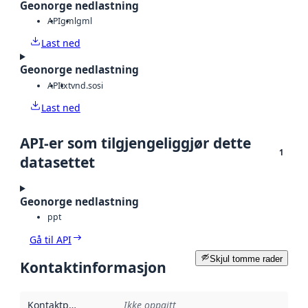
Geonorge nedlastning
API
gml
gml
Last ned
Geonorge nedlastning
API
txt
vnd.sosi
Last ned
API-er som tilgjengeliggjør dette
1
datasettet
Geonorge nedlastning
ppt
Gå til API
Skjul tomme rader
Kontaktinformasjon
Kontaktpunkt
:
Ikke oppgitt