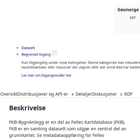
Geonorge 
ppt
Datasett
Begrenset tilgang
Kun tilgjengelig under visse betingelser. Denne kategorien kan inkluder
taushetsavtaler, eller ressurser der utgiver eller eier ennå ikke har best
Les mer om tilgangsnivåer her
Oversikt
Distribusjoner og API-er
Detaljer
Diskusjoner
RDF
4
0
Beskrivelse
FKB-BygnAnlegg er en del av Felles Kartdatabase (FKB).
FKB er en samling datasett som utgjør en sentral del av
grunnkartet. Se metadataoppføring for Felles