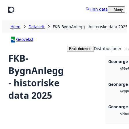
Hopp til hovedinnhold
Finn data
Meny
Hjem
Datasett
FKB-BygnAnlegg - historiske data 2025
Geovekst
Distribusjoner
Bruk datasett
3
FKB-
Geonorge 
BygnAnlegg
gd
API
- historiske
Geonorge 
gm
data 2025
API
Geonorge 
txt
API