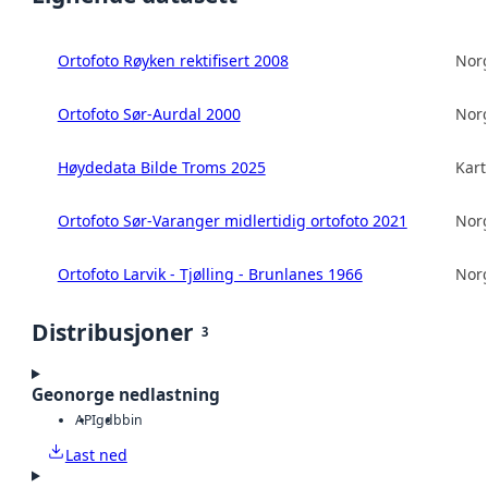
Ortofoto Røyken rektifisert 2008
Norg
Ortofoto Sør-Aurdal 2000
Norg
Høydedata Bilde Troms 2025
Kart
Ortofoto Sør-Varanger midlertidig ortofoto 2021
Norg
Ortofoto Larvik - Tjølling - Brunlanes 1966
Norg
Distribusjoner
3
Geonorge nedlastning
API
gdb
bin
Last ned