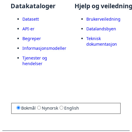
Datakataloger
Hjelp og veilednin
Datasett
Brukerveiledning
API-er
Datalandsbyen
Begreper
Teknisk
dokumentasjon
Informasjonsmodeller
Tjenester og
hendelser
Bokmål
Nynorsk
English