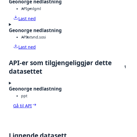
Geonorge nedlastning
API
gml
gml
Last ned
Geonorge nedlastning
API
txt
vnd.sosi
Last ned
API-er som tilgjengeliggjør dette
1
datasettet
Geonorge nedlastning
ppt
Gå til API
Lignende datasett