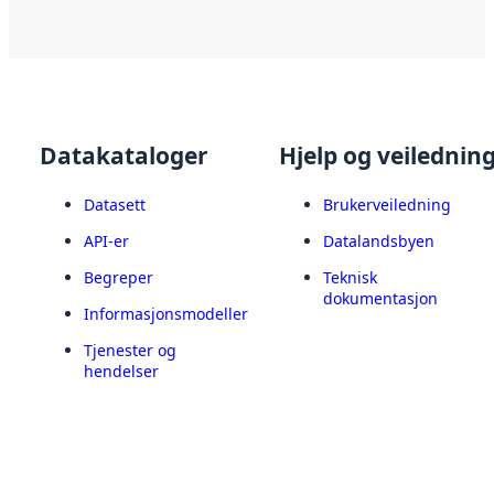
Datakataloger
Hjelp og veilednin
Datasett
Brukerveiledning
API-er
Datalandsbyen
Begreper
Teknisk
dokumentasjon
Informasjonsmodeller
Tjenester og
hendelser