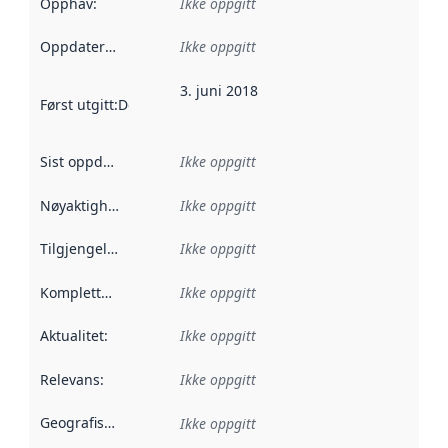
Opphav
:
Ikke oppgitt
Oppdateringsfrekvens
Ikke oppgitt
:
3. juni 2018
Først utgitt
:
Denne datoen sier når dataene i dette datasettet 
Sist oppdatert
:
Ikke oppgitt
Nøyaktighet
:
Ikke oppgitt
Tilgjengelighet
:
Ikke oppgitt
Kompletthet
:
Ikke oppgitt
Aktualitet
:
Ikke oppgitt
Relevans
:
Ikke oppgitt
Geografisk avgrensning
:
Ikke oppgitt