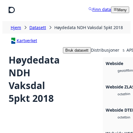
Hopp til hovedinnhold
Finn data
Meny
Hjem
Datasett
Høydedata NDH Vaksdal 5pkt 2018
Kartverket
Distribusjoner
API
Bruk datasett
5
Høydedata
Webside
NDH
bin
geotiff
Vaksdal
Webside ZLA
bin
5pkt 2018
octet
Webside DTE
bin
octet