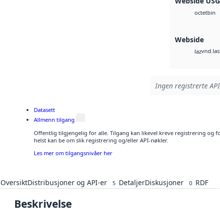
Webside US
bin
octet
Webside
vnd.las
laz
Ingen registrerte API
Datasett
Allmenn tilgang
Offentlig tilgjengelig for alle. Tilgang kan likevel kreve registrering o
helst kan be om slik registrering og/eller API-nøkler.
Les mer om tilgangsnivåer her
Oversikt
Distribusjoner og API-er
Detaljer
Diskusjoner
RDF
5
0
Beskrivelse