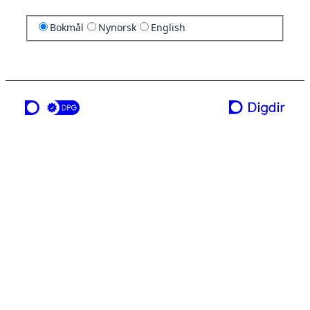
Bokmål
Nynorsk
English
en tjeneste fra