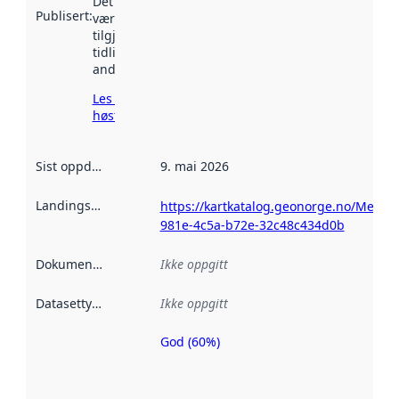
Det kan ha
Publisert
:
vært
tilgjengelig
tidligere
andre steder.
Les mer om
høsting her
Sist oppdatert
:
9. mai 2026
Landingsside
:
https://kartkatalog.geonorge.no/Metad
981e-4c5a-b72e-32c48c434d0b
Dokumentasjon
:
Ikke oppgitt
Datasettype
:
Ikke oppgitt
God (60%)
Metadatakvalitet
er en indikator
på hvor godt