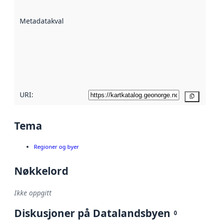
datasettene er
beskrevet ved
Metadatakvalitet
:
hjelp
avmetadata.
Les mer om
metadatakvalitet
her
URI:
Kopier
Tema
Regioner og byer
Nøkkelord
Ikke oppgitt
Diskusjoner på Datalandsbyen
0