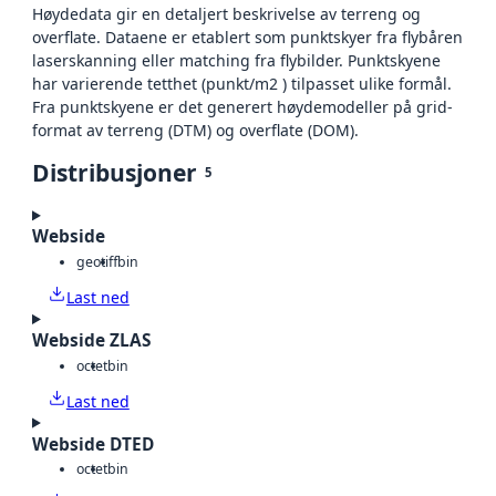
Høydedata gir en detaljert beskrivelse av terreng og
overflate. Dataene er etablert som punktskyer fra flybåren
laserskanning eller matching fra flybilder. Punktskyene
har varierende tetthet (punkt/m2 ) tilpasset ulike formål.
Fra punktskyene er det generert høydemodeller på grid-
format av terreng (DTM) og overflate (DOM).
Distribusjoner
5
Webside
geotiff
bin
Last ned
Webside ZLAS
octet
bin
Last ned
Webside DTED
octet
bin