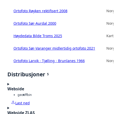
Ortofoto Røyken rektifisert 2008
Norg
Ortofoto Sør-Aurdal 2000
Norg
Høydedata Bilde Troms 2025
Kart
Ortofoto Sør-Varanger midlertidig ortofoto 2021
Norg
Ortofoto Larvik - Tjølling - Brunlanes 1966
Norg
Distribusjoner
5
Webside
geotiff
bin
Last ned
Webside ZLAS