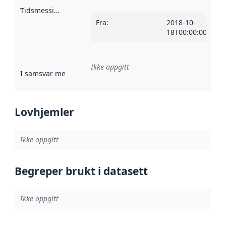
Tidsmessig avgrensning
:
Fra
:
2018-10-
18T00:00:00Z
Ikke oppgitt
I samsvar med
:
Referanse til en implementasjonsregel eller a
Lovhjemler
Ikke oppgitt
Begreper brukt i datasett
Ikke oppgitt