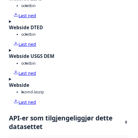
octet
bin
Last ned
Webside DTED
octet
bin
Last ned
Webside USGS DEM
octet
bin
Last ned
Webside
laz
vnd.laszip
Last ned
API-er som tilgjengeliggjør dette
0
datasettet