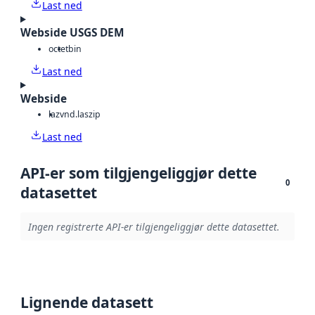
Last ned
Webside USGS DEM
octet
bin
Last ned
Webside
laz
vnd.laszip
Last ned
API-er som tilgjengeliggjør dette
0
datasettet
Ingen registrerte API-er tilgjengeliggjør dette datasettet.
Lignende datasett