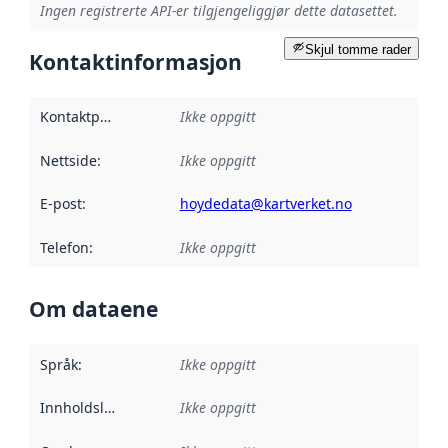
Ingen registrerte API-er tilgjengeliggjør dette datasettet.
Skjul tomme rader
Kontaktinformasjon
Kontaktpunkt
:
Ikke oppgitt
Nettside
:
Ikke oppgitt
E-post
:
hoydedata@kartverket.no
Telefon
:
Ikke oppgitt
Om dataene
Språk
:
Ikke oppgitt
Innholdsleverandører
Ikke oppgitt
: