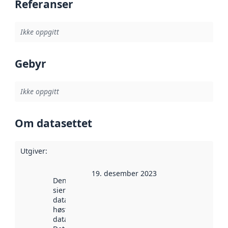
Referanser
Ikke oppgitt
Gebyr
Ikke oppgitt
Om datasettet
Utgiver
:
19. desember 2023
Denne datoen
sier når
datasettet ble
høstet av
data.norge.no.